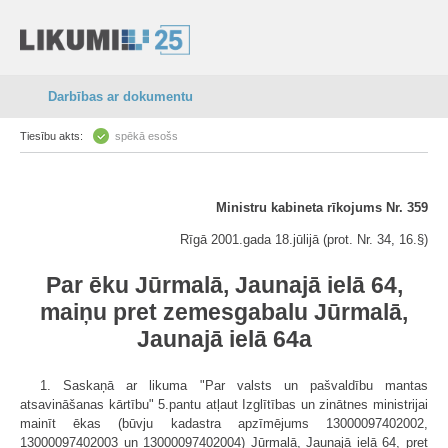
Darbības ar dokumentu
Tiesību akts:
spēkā esošs
Ministru kabineta rīkojums Nr. 359
Rīgā 2001.gada 18.jūlijā (prot. Nr. 34, 16.§)
Par ēku Jūrmalā, Jaunajā ielā 64,
maiņu pret zemesgabalu Jūrmalā,
Jaunajā ielā 64a
1. Saskaņā ar likuma "Par valsts un pašvaldību mantas
atsavināšanas kārtību" 5.pantu atļaut Izglītības un zinātnes ministrijai
mainīt ēkas (būvju kadastra apzīmējums 13000097402002,
13000097402003 un 13000097402004) Jūrmalā, Jaunajā ielā 64, pret