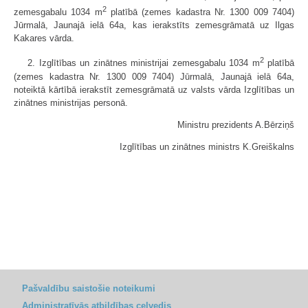
2
zemesgabalu 1034 m
platībā (zemes kadastra Nr. 1300 009 7404)
Jūrmalā, Jaunajā ielā 64a, kas ierakstīts zemesgrāmatā uz Ilgas
Kakares vārda.
2
2. Izglītības un zinātnes ministrijai zemesgabalu 1034 m
platībā
(zemes kadastra Nr. 1300 009 7404) Jūrmalā, Jaunajā ielā 64a,
noteiktā kārtībā ierakstīt zemesgrāmatā uz valsts vārda Izglītības un
zinātnes ministrijas personā.
Ministru prezidents A.Bērziņš
Izglītības un zinātnes ministrs K.Greiškalns
Pašvaldību saistošie noteikumi
Administratīvās atbildības ceļvedis