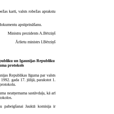
u
ežas karti, valsts robežas aprakstu
s dokumentu apstiprināšanu.
Ministru prezidents A.Bērziņš
Ārlietu ministrs I.Bērziņš
Republiku un Igaunijas Republiku
uma protokols
unijas Republikas līguma par valsts
992. gada 17. jūlijā, parakstot 1.
protokolu.
guma neatņemama sastāvdaļa, kā arī
tokolos.
u pabeigšanai Jauktā komisija ir