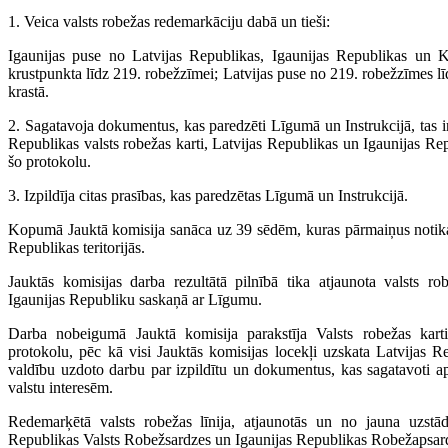
1. Veica valsts robežas redemarkāciju dabā un tieši:
Igaunijas puse no Latvijas Republikas, Igaunijas Republikas un Kr
krustpunkta līdz 219. robežzīmei; Latvijas puse no 219. robežzīmes lī
krastā.
2. Sagatavoja dokumentus, kas paredzēti Līgumā un Instrukcijā, tas i
Republikas valsts robežas karti, Latvijas Republikas un Igaunijas Re
šo protokolu.
3. Izpildīja citas prasības, kas paredzētas Līgumā un Instrukcijā.
Kopumā Jauktā komisija sanāca uz 39 sēdēm, kuras pārmaiņus notika
Republikas teritorijās.
Jauktās komisijas darba rezultātā pilnībā tika atjaunota valsts r
Igaunijas Republiku saskaņā ar Līgumu.
Darba nobeigumā Jauktā komisija parakstīja Valsts robežas kart
protokolu, pēc kā visi Jauktās komisijas locekļi uzskata Latvijas 
valdību uzdoto darbu par izpildītu un dokumentus, kas sagatavoti aps
valstu interesēm.
Redemarķētā valsts robežas līnija, atjaunotās un no jauna uzstād
Republikas Valsts Robežsardzes un Igaunijas Republikas Robežapsard