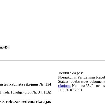
meklēt
Tiesību akta pase
Nosaukums:
Par Latvijas Repub
Spēkā esošs
Statuss:
dokumentu
istru kabineta rīkojums Nr. 354
rīkojums
Numurs:
354
Pieņemts
110, 20.07.2001.
.gada 18.jūlijā (prot. Nr. 34, 11.§)
sts robežas redemarkācijas