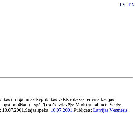
LV
EN
likas un Igaunijas Republikas valsts robežas redemarkācijas
 apstiprināšanu
spēkā esošs
Izdevējs:
Ministru kabinets
Veids:
:
18.07.2001.
Stājas spēkā:
18.07.2001.
Publicēts:
Latvijas Vēstnesis
,