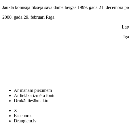
Jauktā komisija fiksēja sava darba beigas 1999. gada 21. decembra pro
2000. gada 29. februārī Rīgā
Latv
Iga
Ar manām piezīmēm
Ar lielāka izmēra fontu
Drukāt tiesību aktu
X
Facebook
Draugiem.lv