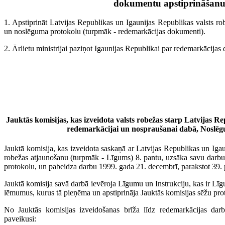
dokumentu apstiprināšan
1. Apstiprināt Latvijas Republikas un Igaunijas Republikas valsts rob
un noslēguma protokolu (turpmāk - redemarkācijas dokumenti).
2. Ārlietu ministrijai paziņot Igaunijas Republikai par redemarkācija
Jauktās komisijas, kas izveidota valsts robežas starp Latvijas 
redemarkācijai un nospraušanai dabā, Noslēg
Jauktā komisija, kas izveidota saskaņā ar Latvijas Republikas un Iga
robežas atjaunošanu (turpmāk - Līgums) 8. pantu, uzsāka savu darbu 1
protokolu, un pabeidza darbu 1999. gada 21. decembrī, parakstot 39. 
Jauktā komisija savā darbā ievēroja Līgumu un Instrukciju, kas ir Lī
lēmumus, kurus tā pieņēma un apstiprināja Jauktās komisijas sēžu pro
No Jauktās komisijas izveidošanas brīža līdz redemarkācijas darb
paveikusi: