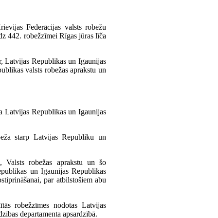
ievijas Federācijas valsts robežu
dz 442. robežzīmei Rīgas jūras līča
r, Latvijas Republikas un Igaunijas
publikas valsts robežas aprakstu un
 Latvijas Republikas un Igaunijas
obeža starp Latvijas Republiku un
i, Valsts robežas aprakstu un šo
Republikas un Igaunijas Republikas
tiprināšanai, par atbilstošiem abu
ītās robežzīmes nodotas Latvijas
zības departamenta apsardzībā.