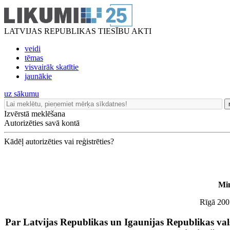
LATVIJAS REPUBLIKAS TIESĪBU AKTI
veidi
tēmas
visvairāk skatītie
jaunākie
uz sākumu
Izvērstā meklēšana
Autorizēties savā kontā
Kādēļ autorizēties vai reģistrēties?
Min
Rīgā 2001
Par Latvijas Republikas un Igaunijas Republikas val