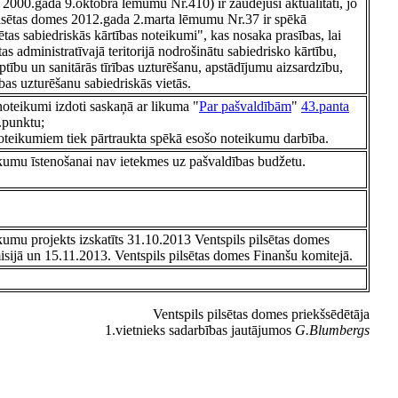
 2000.gada 9.oktobra lēmumu Nr.410) ir zaudējuši aktualitāti, jo
ilsētas domes 2012.gada 2.marta lēmumu Nr.37 ir spēkā
ētas sabiedriskās kārtības noteikumi", kas nosaka prasības, lai
tas administratīvajā teritorijā nodrošinātu sabiedrisko kārtību,
optību un sanitārās tīrības uzturēšanu, apstādījumu aizsardzību,
ības uzturēšanu sabiedriskās vietās.
 noteikumi izdoti saskaņā ar likuma "
Par pašvaldībām
"
43.panta
.punktu;
oteikumiem tiek pārtraukta spēkā esošo noteikumu darbība.
kumu īstenošanai nav ietekmes uz pašvaldības budžetu.
kumu projekts izskatīts 31.10.2013 Ventspils pilsētas domes
sijā un 15.11.2013. Ventspils pilsētas domes Finanšu komitejā.
Ventspils pilsētas domes priekšsēdētāja
1.vietnieks sadarbības jautājumos
G.Blumbergs