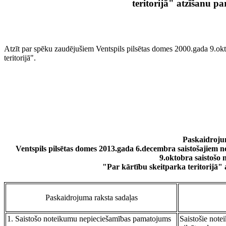
teritorijā" atzīšanu p
Atzīt par spēku zaudējušiem Ventspils pilsētas domes 2000.gada 9.okt
teritorijā".
Paskaidroju
Ventspils pilsētas domes 2013.gada 6.decembra saistošajiem 
9.oktobra saistošo
"Par kārtību skeitparka teritorijā"
Paskaidrojuma raksta sadaļas
1. Saistošo noteikumu nepieciešamības pamatojums
Saistošie notei