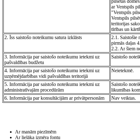
pilsētas domes
ar Ventspils p
"Ventspils pils
Ventspils pilsē
teritorijas sak
tīrības un kārt
2. Īss saistošo noteikumu satura izklāsts
2.1. Saistošie
pirmās daļas 4
2.2. Ar šiem n
3. Informācija par saistošo noteikumu ietekmi uz
Saistošo notei
pašvaldības budžetu
4. Informācija par saistošo noteikumu ietekmi uz
Neietekmē.
uzņēmējdarbības vidi pašvaldības teritorijā
5. Informācija par saistošo noteikumu ietekmi uz
Saistošo notei
administratīvajām procedūrām
likumības komi
6. Informācija par konsultācijām ar privātpersonām
Nav veiktas.
Ar manām piezīmēm
Ar lielāka izmēra fontu