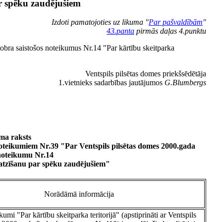
ar spēku zaudējušiem
Izdoti pamatojoties uz likuma "
Par pašvaldībām
"
43.panta
pirmās daļas 4.punktu
obra saistošos noteikumus Nr.14 "Par kārtību skeitparka
Ventspils pilsētas domes priekšsēdētāja
1.vietnieks sadarbības jautājumos
G.Blumbergs
ma raksts
noteikumiem Nr.39 "Par Ventspils pilsētas domes 2000.gada
 noteikumu Nr.14
 atzīšanu par spēku zaudējušiem"
Norādāmā informācija
kumi "Par kārtību skeitparka teritorijā" (apstiprināti ar Ventspils