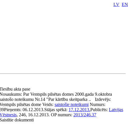
LV
EN
Tiesību akta pase
Nosaukums:
Par Ventspils pilsētas domes 2000.gada 9.oktobra
saistošo noteikumu Nr.14 "Par kārtību skeitparka ..
Izdevējs:
Ventspils pilsētas dome
Veids:
saistošie noteikumi
Numurs:
39
Pieņemts:
06.12.2013.
Stājas spēkā:
17.12.2013.
Publicēts:
Latvijas
Vēstnesis
, 246, 16.12.2013.
OP numurs:
2013/246.37
Saistītie dokumenti