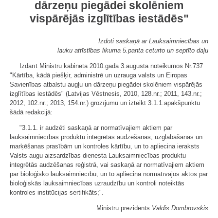
dārzeņu piegādei skolēniem
vispārējās izglītības iestādēs"
Izdoti saskaņā ar Lauksaimniecības un
lauku attīstības likuma 5.panta ceturto un septīto daļu
Izdarīt Ministru kabineta 2010.gada 3.augusta noteikumos Nr.737
"Kārtība, kādā piešķir, administrē un uzrauga valsts un Eiropas
Savienības atbalstu augļu un dārzeņu piegādei skolēniem vispārējās
izglītības iestādēs" (Latvijas Vēstnesis, 2010, 128.nr.; 2011, 143.nr.;
2012, 102.nr.; 2013, 154.nr.) grozījumu un izteikt 3.1.1.apakšpunktu
šādā redakcijā:
"3.1.1. ir audzēti saskaņā ar normatīvajiem aktiem par
lauksaimniecības produktu integrētās audzēšanas, uzglabāšanas un
marķēšanas prasībām un kontroles kārtību, un to apliecina ieraksts
Valsts augu aizsardzības dienesta Lauksaimniecības produktu
integrētās audzēšanas reģistrā, vai saskaņā ar normatīvajiem aktiem
par bioloģisko lauksaimniecību, un to apliecina normatīvajos aktos par
bioloģiskās lauksaimniecības uzraudzību un kontroli noteiktās
kontroles institūcijas sertifikāts;".
Ministru prezidents
Valdis Dombrovskis