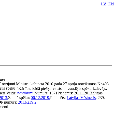
LV
EN
pase
Grozījumi Ministru kabineta 2010.gada 27.aprīļa noteikumos Nr.403
jis spēku
"Kārtība, kādā piešķir valsts ..
zaudējis spēku
Izdevējs:
nets
Veids:
noteikumi
Numurs:
1371
Pieņemts:
26.11.2013.
Stājas
2013.
Zaudē spēku:
06.12.2019.
Publicēts:
Latvijas Vēstnesis
, 239,
P numurs:
2013/239.2
umenti