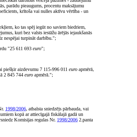
nieciskās darbības veicēja pazīmes - zaudējumu
ās, parādu pieaugums, procentu maksājumu
icients, krītoša vai nulles aktīvu vērtība - un
ekļiem, ko tas spēj iegūt no saviem biedriem,
jumus, kuri bez valsts iestāžu ārējās iejaukšanās
z nespējai turpināt darbību.";
 vārdu "25 611 693
euro
";
pai piešķir aizdevumu 7 115-996 011
euro
apmērā,
 kā 2 845 744
euro
apmērā.";
Nr.
1998/2006
, atbalsta sniedzējs pārbauda, vai
kumiem kopā ar attiecīgajā fiskālajā gadā un
rsniedz Komisijas regulas Nr.
1998/2006
2.panta