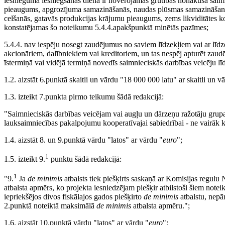
iesnieguma iesniegšanas dienā ir novērojamas grūtībās nonākuša saim
pieaugums, apgrozījuma samazināšanās, naudas plūsmas samazināšan
celšanās, gatavās produkcijas krājumu pieaugums, zems likviditātes koef
konstatējamas šo noteikumu 5.4.4.apakšpunktā minētās pazīmes;
5.4.4. nav iespēju nosegt zaudējumus no saviem līdzekļiem vai ar līdz
akcionāriem, dalībniekiem vai kreditoriem, un tas nespēj apturēt zaudē
īstermiņā vai vidējā termiņā novedīs saimnieciskās darbības veicēju līd
1.2. aizstāt 6.punktā skaitli un vārdu "18 000 000 latu" ar skaitli un
1.3. izteikt 7.punkta pirmo teikumu šādā redakcijā:
"Saimnieciskās darbības veicējam vai augļu un dārzeņu ražotāju gru
lauksaimniecības pakalpojumu kooperatīvajai sabiedrībai - ne vairāk
1.4. aizstāt 8. un 9.punktā vārdu "latos" ar vārdu "
euro
";
1
1.5. izteikt 9.
punktu šādā redakcijā:
1
"9.
Ja
de minimis
atbalsts tiek piešķirts saskaņā ar Komisijas regulu 
atbalsta apmērs, ko projekta iesniedzējam piešķir atbilstoši šiem notei
iepriekšējos divos fiskālajos gados piešķirto
de minimis
atbalstu, nepā
2.punktā noteiktā maksimālā
de minimis
atbalsta apmēru.";
1.6. aizstāt 10.punktā vārdu "latos" ar vārdu "
euro
";