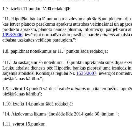
1.7. izteikt 11.punktu šādā redakcijā:
"11. Hipotēku banka lēmumu par aizdevuma piešķiršanu pieņem triju 
kas ietver plānoto pasākumu aprakstu attīstības veicināšanai un apg
produktu aprakstu, plānoto naudas plūsmu, informāciju par jebkuru atb
1998/2006
, ievērojot normatīvo aktu prasības par
de minimis
atbalsta 
atbalsta uzskaites veidlapu paraugiem.";
1
1.8. papildināt noteikumus ar 11.
punktu šādā redakcijā:
1
"11.
Ja saskaņā ar šo noteikumu 10.punktu aprēķinātā subsīdijas ekviv
Lauku atbalsta dienests pēc Hipotēku bankas pieprasījuma iesniedz inf
saņēmis atbilstoši Komisijas regulai Nr.
1535/2007
, ievērojot normatī
piešķiršanas kārtību.";
1.9. svītrot 13.punktā vārdus "vai
de minimis
un cita ierobežota apmēr
piešķiršanas kārtību";
1.10. izteikt 14.punktu šādā redakcijā:
"14. Aizdevuma līgums jānoslēdz līdz 2014.gada 30.jūnijam.";
1.11. svītrot 15.punktu;