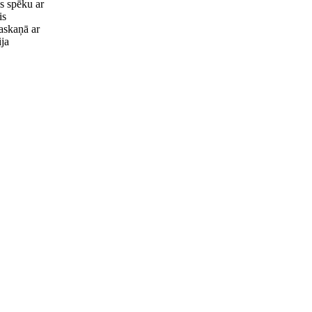
s spēku ar
is
saskaņā ar
ja