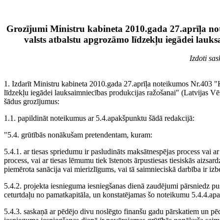
Grozījumi Ministru kabineta 2010.gada 27.aprīļa no
valsts atbalstu apgrozāmo līdzekļu iegādei lauk
Izdoti sa
1. Izdarīt Ministru kabineta 2010.gada 27.aprīļa noteikumos Nr.403 "K
līdzekļu iegādei lauksaimniecības produkcijas ražošanai" (Latvijas Vēs
šādus grozījumus:
1.1. papildināt noteikumus ar 5.4.apakšpunktu šādā redakcijā:
"5.4. grūtībās nonākušam pretendentam, kuram:
5.4.1. ar tiesas spriedumu ir pasludināts maksātnespējas process vai ar 
process, vai ar tiesas lēmumu tiek īstenots ārpustiesas tiesiskās aizsa
piemērota sanācija vai mierizlīgums, vai tā saimnieciskā darbība ir izb
5.4.2. projekta iesnieguma iesniegšanas dienā zaudējumi pārsniedz pu
ceturtdaļu no pamatkapitāla, un konstatējamas šo noteikumu 5.4.4.ap
5.4.3. saskaņā ar pēdējo divu noslēgto finanšu gadu pārskatiem un pē