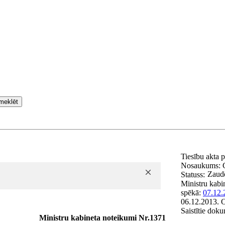
meklēt
Tiesību akta 
Nosaukums:
Zaudē
Statuss:
Ministru kabi
spēkā:
07.12.
06.12.2013.
O
Saistītie dok
Ministru kabineta noteikumi Nr.1371