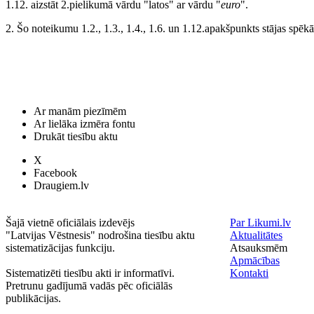
1.12. aizstāt 2.pielikumā vārdu "latos" ar vārdu "
euro
".
2. Šo noteikumu 1.2., 1.3., 1.4., 1.6. un 1.12.apakšpunkts stājas spēk
Ar manām piezīmēm
Ar lielāka izmēra fontu
Drukāt tiesību aktu
X
Facebook
Draugiem.lv
Šajā vietnē oficiālais izdevējs
Par Likumi.lv
"Latvijas Vēstnesis" nodrošina tiesību aktu
Aktualitātes
sistematizācijas funkciju.
Atsauksmēm
Apmācības
Sistematizēti tiesību akti ir informatīvi.
Kontakti
Pretrunu gadījumā vadās pēc oficiālās
publikācijas.