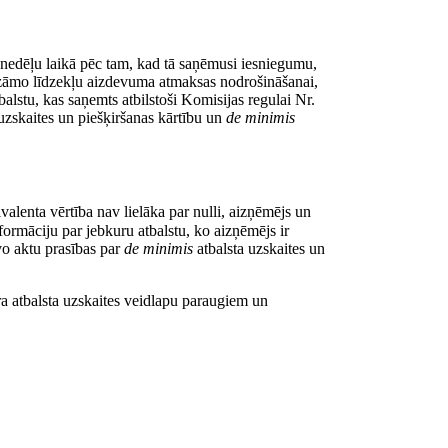
nedēļu laikā pēc tam, kad tā saņēmusi iesniegumu,
rozāmo līdzekļu aizdevuma atmaksas nodrošināšanai,
alstu, kas saņemts atbilstoši Komisijas regulai Nr.
uzskaites un piešķiršanas kārtību un
de minimis
alenta vērtība nav lielāka par nulli, aizņēmējs un
ormāciju par jebkuru atbalstu, ko aizņēmējs ir
vo aktu prasības par
de minimis
atbalsta uzskaites un
a atbalsta uzskaites veidlapu paraugiem un