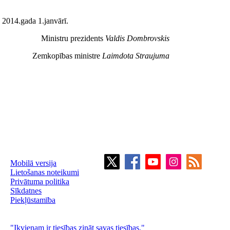
ā 2014.gada 1.janvārī.
Ministru prezidents
Valdis Dombrovskis
Zemkopības ministre
Laimdota Straujuma
Mobilā versija
Lietošanas noteikumi
Privātuma politika
Sīkdatnes
Piekļūstamība
"Ikvienam ir tiesības zināt savas tiesības."