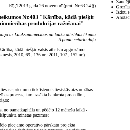
Zaudēji
Rīgā 2013.gada 26.novembrī (prot. Nr.63 24.§)
Grozīta
Izdoti 
teikumos Nr.403 "Kārtība, kādā piešķir
Anotāci
saimniecības produkcijas ražošanai"
skaņā ar Lauksaimniecības un lauku attīstības likuma
5.panta ceturto daļu
ārtība, kādā piešķir valsts atbalstu apgrozāmo
tnesis, 2010, 69., 136.nr.; 2011, 107., 152.nr.)
tiesas spriedumu tiek īstenots tiesiskās aizsardzības
rdzības process, tam uzsākta bankrota procedūra,
eigta;
si no pamatkapitāla un pēdējo 12 mēnešu laikā -
akšpunktā minētās pazīmes;
dējo pieejamo operatīvo pārskatu projekta