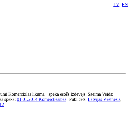
LV
EN
jumi Komercķīlas likumā
spēkā esošs
Izdevējs:
Saeima
Veids:
jas spēkā:
01.01.2014.
Komerctiesības
Publicēts:
Latvijas Vēstnesis
,
12