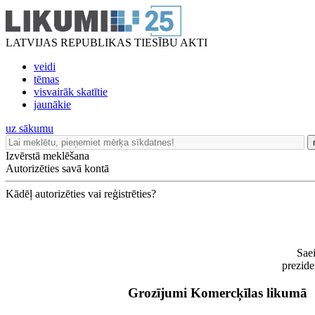
LATVIJAS REPUBLIKAS TIESĪBU AKTI
veidi
tēmas
visvairāk skatītie
jaunākie
uz sākumu
Izvērstā meklēšana
Autorizēties savā kontā
Kādēļ autorizēties vai reģistrēties?
Saei
prezide
Grozījumi Komercķīlas likumā