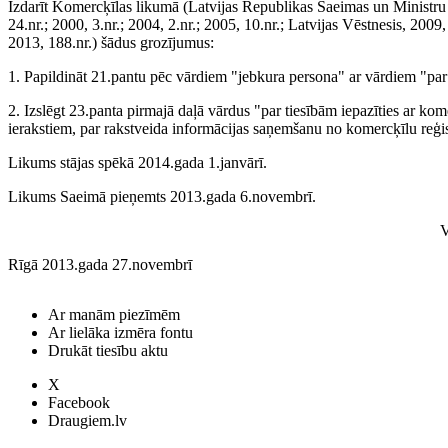
Izdarīt Komercķīlas likumā (Latvijas Republikas Saeimas un Ministru
24.nr.; 2000, 3.nr.; 2004, 2.nr.; 2005, 10.nr.; Latvijas Vēstnesis, 2009,
2013, 188.nr.) šādus grozījumus:
1. Papildināt 21.pantu pēc vārdiem "jebkura persona" ar vārdiem "pa
2. Izslēgt 23.panta pirmajā daļā vārdus "par tiesībām iepazīties ar kom
ierakstiem, par rakstveida informācijas saņemšanu no komercķīlu reģis
Likums stājas spēkā 2014.gada 1.janvārī.
Likums Saeimā pieņemts 2013.gada 6.novembrī.
V
Rīgā 2013.gada 27.novembrī
Ar manām piezīmēm
Ar lielāka izmēra fontu
Drukāt tiesību aktu
X
Facebook
Draugiem.lv