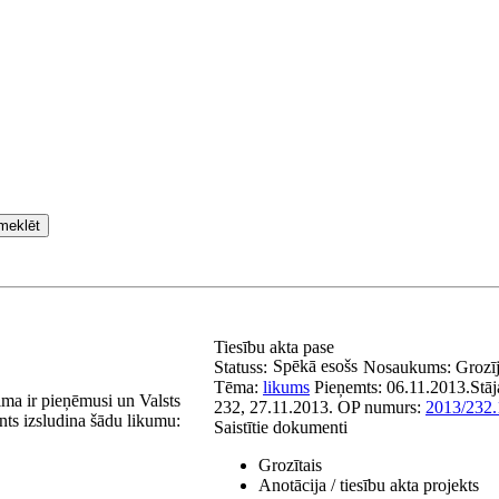
meklēt
Tiesību akta pase
Spēkā esošs
Statuss:
Nosaukums:
Grozī
Tēma:
likums
Pieņemts:
06.11.2013.
Stā
ma ir pieņēmusi un Valsts
232, 27.11.2013.
OP numurs:
2013/232.
nts izsludina šādu likumu:
Saistītie dokumenti
Grozītais
Anotācija / tiesību akta projekts