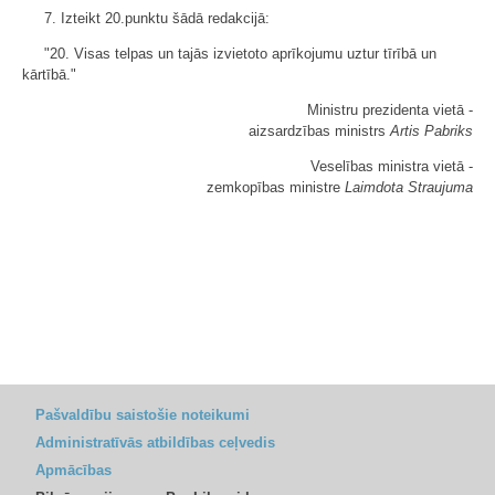
7. Izteikt 20.punktu šādā redakcijā:
"20. Visas telpas un tajās izvietoto aprīkojumu uztur tīrībā un
kārtībā."
Ministru prezidenta vietā -
aizsardzības ministrs
Artis Pabriks
Veselības ministra vietā -
zemkopības ministre
Laimdota Straujuma
Pašvaldību saistošie noteikumi
Administratīvās atbildības ceļvedis
Apmācības