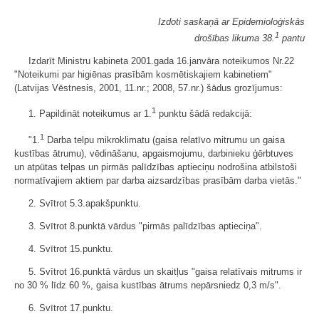
Izdoti saskaņā ar Epidemioloģiskās
1
drošības likuma 38.
pantu
Izdarīt Ministru kabineta 2001.gada 16.janvāra noteikumos Nr.22
"Noteikumi par higiēnas prasībām kosmētiskajiem kabinetiem"
(Latvijas Vēstnesis, 2001, 11.nr.; 2008, 57.nr.) šādus grozījumus:
1
1. Papildināt noteikumus ar 1.
punktu šādā redakcijā:
1
"1.
Darba telpu mikroklimatu (gaisa relatīvo mitrumu un gaisa
kustības ātrumu), vēdināšanu, apgaismojumu, darbinieku ģērbtuves
un atpūtas telpas un pirmās palīdzības aptieciņu nodrošina atbilstoši
normatīvajiem aktiem par darba aizsardzības prasībām darba vietās."
2. Svītrot 5.3.apakšpunktu.
3. Svītrot 8.punktā vārdus "pirmās palīdzības aptieciņa".
4. Svītrot 15.punktu.
5. Svītrot 16.punktā vārdus un skaitļus "gaisa relatīvais mitrums ir
no 30 % līdz 60 %, gaisa kustības ātrums nepārsniedz 0,3 m/s".
6. Svītrot 17.punktu.