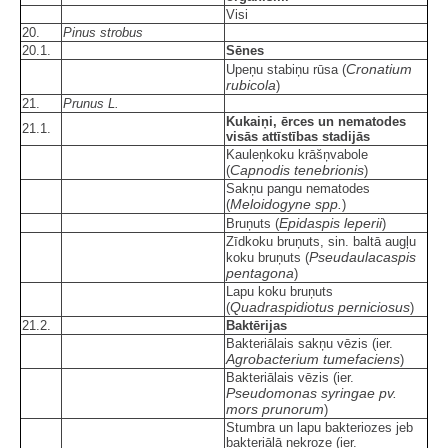
Visi
20.
Pinus strobus
20.1.
Sēnes
Cronatium
Upeņu stabiņu rūsa (
rubicola
)
21.
Prunus L.
Kukaiņi, ērces un nematodes
21.1.
visās attīstības stadijās
Kauleņkoku krāšņvabole
Capnodis tenebrionis
(
)
Sakņu pangu nematodes
Meloidogyne spp.
(
)
Epidaspis leperii
Bruņuts (
)
Zīdkoku bruņuts, sin. baltā augļu
Pseudaulacaspis
koku bruņuts (
pentagona
)
Lapu koku bruņuts
Quadraspidiotus perniciosus
(
)
21.2.
Baktērijas
Bakteriālais sakņu vēzis (ier.
Agrobacterium tumefaciens
)
Bakteriālais vēzis (ier.
Pseudomonas syringae pv.
mors prunorum
)
Stumbra un lapu bakteriozes jeb
bakteriālā nekroze (ier.