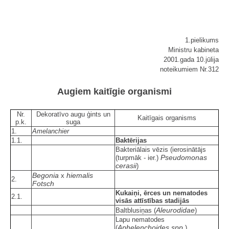
1.pielikums
Ministru kabineta
2001.gada 10.jūlija
noteikumiem Nr.312
Augiem kaitīgie organismi
Nr.
Dekoratīvo augu ģints un
Kaitīgais organisms
p.k.
suga
1.
Amelanchier
1.1.
Baktērijas
Bakteriālais vēzis (ierosinātājs
Pseudomonas
(turpmāk - ier.)
cerasii
)
Begonia
hiemalis
x
2.
Fotsch
Kukaiņi, ērces un nematodes
2.1.
visās attīstības stadijās
Aleurodidae
Baltblusiņas (
)
Lapu nematodes
Aphelenchoides spp.
(
)