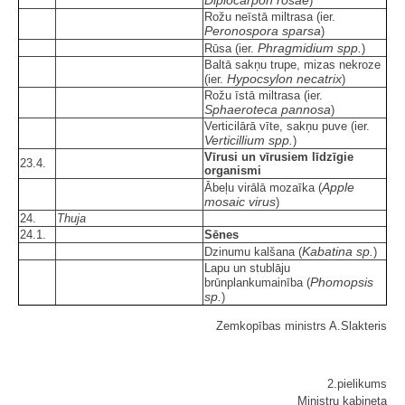
)
Rožu neīstā miltrasa (ier.
Peronospora sparsa
)
Phragmidium spp.
Rūsa (ier.
)
Baltā sakņu trupe, mizas nekroze
Hypocsylon necatrix
(ier.
)
Rožu īstā miltrasa (ier.
Sphaeroteca pannosa
)
Verticilārā vīte, sakņu puve (ier.
Verticillium spp.
)
Vīrusi un vīrusiem līdzīgie
23.4.
organismi
Apple
Ābeļu virālā mozaīka (
mosaic virus
)
24.
Thuja
24.1.
Sēnes
Kabatina sp.
Dzinumu kalšana (
)
Lapu un stublāju
Phomopsis
brūnplankumainība (
sp.
)
Zemkopības ministrs A.Slakteris
2.pielikums
Ministru kabineta