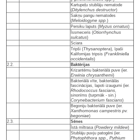
Kartupeļu stublāju nematode
Ditylenchus destructor
(
)
Sakņu pangu nematodes
Meloidogyne spp.
(
)
Myzus ornatus
Persiku laputs (
)
Otiorrhynchus
Īssmeceris (
sulcatus
)
Sciara
Thysanoptera
Tripši (
), īpaši
Frankliniella
Kalifornijas tripsis (
occidentalis
)
2.2.
Baktērijas
Krizantēmu bakteriālā puve (ier.
Erwinia chrysanthemi
)
Bakteriālā vīte, bakteriālās
fascinācijas, lapoti izaugumi (ier.
Rhodococcus fascians
,
sinonīms (turpmāk - sin.)
Corynebacterium fascians
)
Begoniju bakteriālā puve (ier.
Xanthomonas campestris pv.
begoniae
)
2.3.
Sēnes
Powdery mildew
Īstā miltrasa (
)
Stublāju puvju patogēni (ier.
Phytophthora spp., Pythium