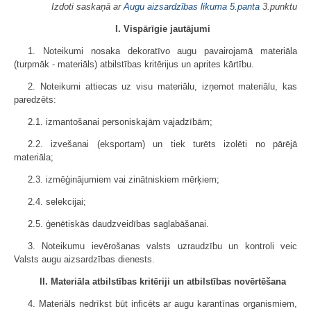
Izdoti saskaņā ar
Augu aizsardzības likuma
5.panta
3.punktu
I. Vispārīgie jautājumi
1. Noteikumi nosaka dekoratīvo augu pavairojamā materiāla
(turpmāk - materiāls) atbilstības kritērijus un aprites kārtību.
2. Noteikumi attiecas uz visu materiālu, izņemot materiālu, kas
paredzēts:
2.1. izmantošanai personiskajām vajadzībām;
2.2. izvešanai (eksportam) un tiek turēts izolēti no pārējā
materiāla;
2.3. izmēģinājumiem vai zinātniskiem mērķiem;
2.4. selekcijai;
2.5. ģenētiskās daudzveidības saglabāšanai.
3. Noteikumu ievērošanas valsts uzraudzību un kontroli veic
Valsts augu aizsardzības dienests.
II. Materiāla atbilstības kritēriji un atbilstības novērtēšana
4. Materiāls nedrīkst būt inficēts ar augu karantīnas organismiem,