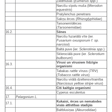
Eumerus spp.
Ziedmušas (
)
Merodon
Narcišu sīpolu muša (
equestris
)
Pratylenchus penetrans
Rhizoglyphidae
Sakņu ērces (
)
Tarsonemīdērces
Tarsonemidae
(
)
16.2.
Sēnes
Narcišu fuzariālā vīte (ier.
Fusarium oxusporum f. sp.
narcissi
)
Sclerotinia spp.
Baltā puve (ier.
)
Sclerotium
Sklerociālā puve (ier.
bulborum
)
Vīrusi un vīrusiem līdzīgie
16.3.
organismi
rattle
TRV
Tabakas
vīruss (
)
Tobacco rattle virus
(
)
Narcišu virālā dzeltensvītrainība
Narcissus yellow stripe virus
(
)
16.4.
Citi kaitīgie organismi
Cyperus esculentus
17.
Pelargonium L.
Kukaiņi, ērces un nematodes
17.1.
visās attīstības stadijās
Aleurodidae
Baltblusiņas (
)