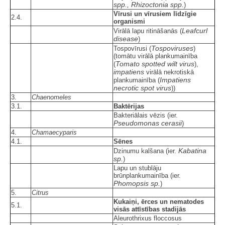
spp., Rhizoctonia spp.
)
Vīrusi un vīrusiem līdzīgie
2.4.
organismi
Leafcurl
Virālā lapu ritināšanās (
disease
)
Tospoviruses
Tospovīrusi (
)
(tomātu virālā plankumainība
Tomato spotted wilt virus
(
),
impatiens
virālā nekrotiskā
Impatiens
plankumainība (
necrotic spot virus
))
3.
Chaenomeles
3.1.
Baktērijas
Bakteriālais vēzis (ier.
Pseudomonas cerasii
)
4.
Chamaecyparis
4.1.
Sēnes
Kabatina
Dzinumu kalšana (ier.
sp.
)
Lapu un stublāju
brūnplankumainība (ier.
Phomopsis sp.
)
5.
Citrus
Kukaiņi, ērces un nematodes
5.1.
visās attīstības stadijās
Aleurothrixus floccosus