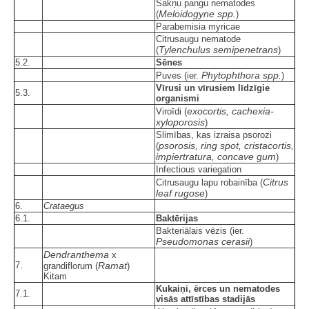
Sakņu pangu nematodes
Meloidogyne spp.
(
)
Parabemisia myricae
Citrusaugu nematode
Tylenchulus semipenetrans
(
)
5.2.
Sēnes
Phytophthora spp.
Puves (ier.
)
Vīrusi un vīrusiem līdzīgie
5.3.
organismi
exocortis, cachexia-
Viroīdi (
xyloporosis
)
Slimības, kas izraisa psorozi
psorosis, ring spot, cristacortis,
(
impiertratura, concave gum
)
Infectious variegation
Citrus
Citrusaugu lapu robainība (
leaf rugose
)
6.
Crataegus
6.1.
Baktērijas
Bakteriālais vēzis (ier.
Pseudomonas cerasii
)
Dendranthema
x
7.
Ramat
grandiflorum (
)
Kitam
Kukaiņi, ērces un nematodes
7.1.
visās attīstības stadijās