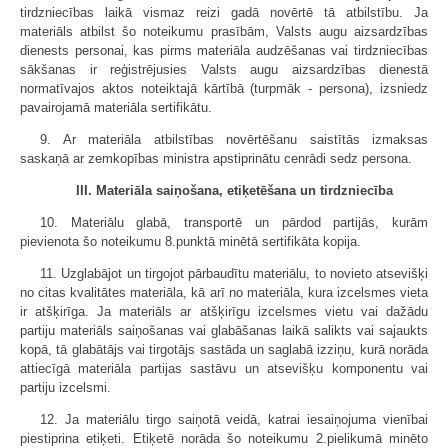
tirdzniecības laikā vismaz reizi gadā novērtē tā atbilstību. Ja
materiāls atbilst šo noteikumu prasībām, Valsts augu aizsardzības
dienests personai, kas pirms materiāla audzēšanas vai tirdzniecības
sākšanas ir reģistrējusies Valsts augu aizsardzības dienestā
normatīvajos aktos noteiktajā kārtībā (turpmāk - persona), izsniedz
pavairojamā materiāla sertifikātu.
9. Ar materiāla atbilstības novērtēšanu saistītās izmaksas
saskaņā ar zemkopības ministra apstiprinātu cenrādi sedz persona.
III. Materiāla saiņošana, etiķetēšana un tirdzniecība
10. Materiālu glabā, transportē un pārdod partijās, kurām
pievienota šo noteikumu 8.punktā minētā sertifikāta kopija.
11. Uzglabājot un tirgojot pārbaudītu materiālu, to novieto atsevišķi
no citas kvalitātes materiāla, kā arī no materiāla, kura izcelsmes vieta
ir atšķirīga. Ja materiāls ar atšķirīgu izcelsmes vietu vai dažādu
partiju materiāls saiņošanas vai glabāšanas laikā salikts vai sajaukts
kopā, tā glabātājs vai tirgotājs sastāda un saglabā izziņu, kurā norāda
attiecīgā materiāla partijas sastāvu un atsevišķu komponentu vai
partiju izcelsmi.
12. Ja materiālu tirgo saiņotā veidā, katrai iesaiņojuma vienībai
piestiprina etiķeti. Etiķetē norāda šo noteikumu 2.pielikumā minēto