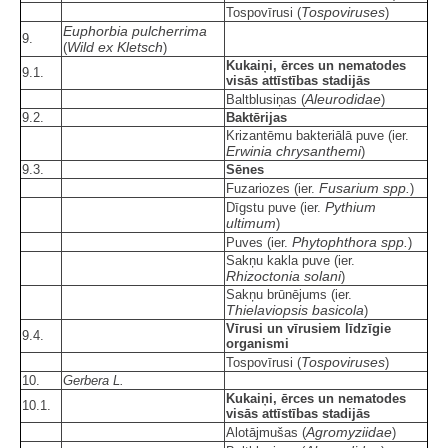
Tospoviruses
Tospovīrusi (
)
Euphorbia pulcherrima
9.
Wild ex Kletsch
(
)
Kukaiņi, ērces un nematodes
9.1.
visās attīstības stadijās
Aleurodidae
Baltblusiņas (
)
9.2.
Baktērijas
Krizantēmu bakteriālā puve (ier.
Erwinia chrysanthemi
)
9.3.
Sēnes
Fusarium spp.
Fuzariozes (ier.
)
Pythium
Dīgstu puve (ier.
ultimum
)
Phytophthora spp.
Puves (ier.
)
Sakņu kakla puve (ier.
Rhizoctonia solani
)
Sakņu brūnējums (ier.
Thielaviopsis basicola
)
Vīrusi un vīrusiem līdzīgie
9.4.
organismi
Tospoviruses
Tospovīrusi (
)
10.
Gerbera L.
Kukaiņi, ērces un nematodes
10.1.
visās attīstības stadijās
Agromyziidae
Alotājmušas (
)