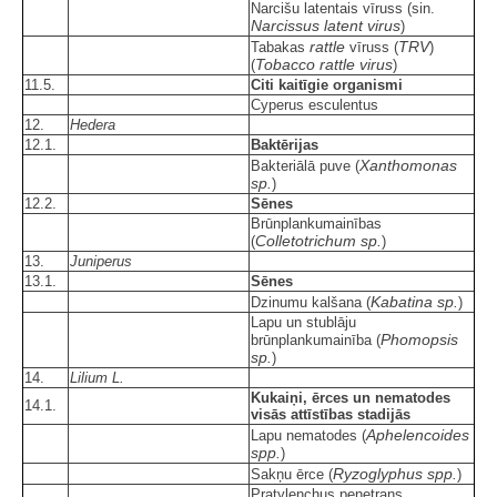
Narcišu latentais vīruss (sin.
Narcissus latent virus
)
rattle
TRV
Tabakas
vīruss (
)
Tobacco rattle virus
(
)
11.5.
Citi kaitīgie organismi
Cyperus esculentus
12.
Hedera
12.1.
Baktērijas
Xanthomonas
Bakteriālā puve (
sp.
)
12.2.
Sēnes
Brūnplankumainības
Colletotrichum sp.
(
)
13.
Juniperus
13.1.
Sēnes
Kabatina sp.
Dzinumu kalšana (
)
Lapu un stublāju
Phomopsis
brūnplankumainība (
sp.
)
14.
Lilium L.
Kukaiņi, ērces un nematodes
14.1.
visās attīstības stadijās
Aphelencoides
Lapu nematodes (
spp.
)
Ryzoglyphus spp.
Sakņu ērce (
)
Pratylenchus penetrans