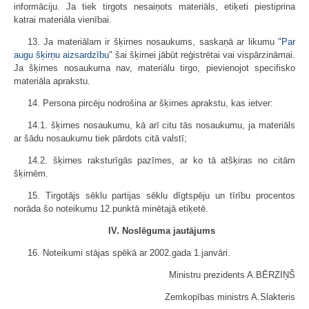
informāciju. Ja tiek tirgots nesaiņots materiāls, etiķeti piestiprina
katrai materiāla vienībai.
13. Ja materiālam ir šķirnes nosaukums, saskaņā ar likumu "
Par
augu šķirņu aizsardzību
" šai šķirnei jābūt reģistrētai vai vispārzināmai.
Ja šķirnes nosaukuma nav, materiālu tirgo, pievienojot specifisko
materiāla aprakstu.
14. Persona pircēju nodrošina ar šķirnes aprakstu, kas ietver:
14.1. šķirnes nosaukumu, kā arī citu tās nosaukumu, ja materiāls
ar šādu nosaukumu tiek pārdots citā valstī;
14.2. šķirnes raksturīgās pazīmes, ar ko tā atšķiras no citām
šķirnēm.
15. Tirgotājs sēklu partijas sēklu dīgtspēju un tīrību procentos
norāda šo noteikumu 12.punktā minētajā etiķetē.
IV. Noslēguma jautājums
16. Noteikumi stājas spēkā ar 2002.gada 1.janvāri.
Ministru prezidents A.BĒRZIŅŠ
Zemkopības ministrs A.Slakteris