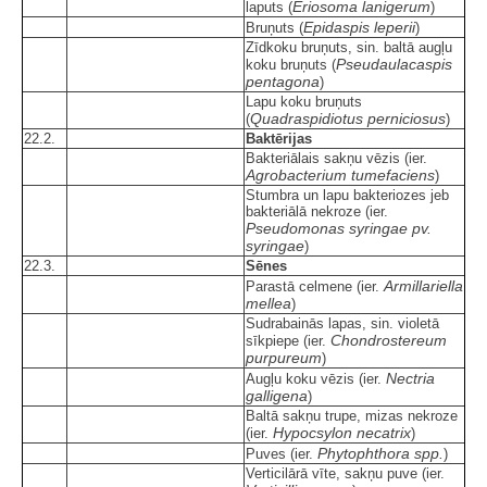
Eriosoma lanigerum
laputs (
)
Epidaspis leperii
Bruņuts (
)
Zīdkoku bruņuts, sin. baltā augļu
Pseudaulacaspis
koku bruņuts (
pentagona
)
Lapu koku bruņuts
Quadraspidiotus perniciosus
(
)
22.2.
Baktērijas
Bakteriālais sakņu vēzis (ier.
Agrobacterium tumefaciens
)
Stumbra un lapu bakteriozes jeb
bakteriālā nekroze (ier.
Pseudomonas syringae pv.
syringae
)
22.3.
Sēnes
Armillariella
Parastā celmene (ier.
mellea
)
Sudrabainās lapas, sin. violetā
Chondrostereum
sīkpiepe (ier.
purpureum
)
Nectria
Augļu koku vēzis (ier.
galligena
)
Baltā sakņu trupe, mizas nekroze
Hypocsylon necatrix
(ier.
)
Phytophthora spp.
Puves (ier.
)
Verticilārā vīte, sakņu puve (ier.