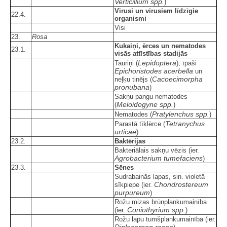
Verticillium spp.
)
Vīrusi un vīrusiem līdzīgie
22.4.
organismi
Visi
23.
Rosa
Kukaiņi, ērces un nematodes
23.1.
visās attīstības stadijās
Lepidoptera
Tauriņi (
), īpaši
Epichoristodes acerbella
un
Cacoecimorpha
neļķu tinējs (
pronubana
)
Sakņu pangu nematodes
Meloidogyne spp.
(
)
Pratylenchus spp.
Nematodes (
)
Tetranychus
Parastā tīklērce (
urticae
)
23.2.
Baktērijas
Bakteriālais sakņu vēzis (ier.
Agrobacterium tumefaciens
)
23.3.
Sēnes
Sudrabainās lapas, sin. violetā
Chondrostereum
sīkpiepe (ier.
purpureum
)
Rožu mizas brūnplankumainība
Coniothyrium spp.
(ier.
)
Rožu lapu tumšplankumainība (ier.
Diplocarpon rosae