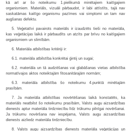
kā arī ar šo noteikumu 1.pielikumā minētajiem kaitīgajiem
organismiem. Materiāls, vizuāli pārbaudot, ir labi attīstīts, tajā nav
saskatāmas kaitīgo organismu pazīmes vai simptomi un tam nav
augšanas defektu.
5. Veģetatīvi pavairots materiāls ir izaudzēts tieši no materiāla,
kas veģetācijas laikā ir pārbaudīts un atzīts par brīvu no kaitīgajiem
organismiem un slimībām.
6. Materiāla atbilstības kritēriji ir:
6.1. materiāla atbilstība konkrētai ģintij un sugai;
6.2. materiāla un tā audzēšanas vai glabāšanas vietas atbilstība
normatīvajos aktos noteiktajām fitosanitārajām normām;
6.3. materiāla atbilstība šo noteikumu 4.punktā minētajām
prasībām.
7. Ja materiāla atbilstības novērtēšanas laikā konstatēts, ka
materiāls neatbilst šo noteikumu prasībām, Valsts augu aizsardzības
dienests aptur materiāla tirdzniecību līdz trūkumu pilnīgai novēršanai.
Ja trūkumu novēršana nav iespējama, Valsts augu aizsardzības
dienests aizliedz materiāla tirdzniecību.
8. Valsts augu aizsardzības dienests materiāla veģetācijas un