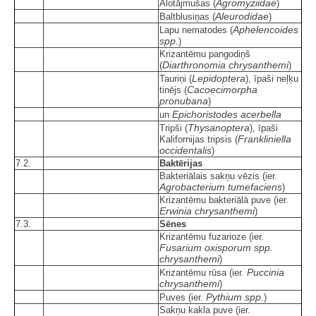
Agromyziidae
Alotājmušas (
)
Aleurodidae
Baltblusiņas (
)
Aphelencoides
Lapu nematodes (
spp.
)
Krizantēmu pangodiņš
Diarthronomia chrysanthemi
(
)
Lepidoptera
Tauriņi (
), īpaši neļķu
Cacoecimorpha
tinējs (
pronubana
)
Epichoristodes acerbella
un
Thysanoptera
Tripši (
), īpaši
Frankliniella
Kalifornijas tripsis (
occidentalis
)
7.2.
Baktērijas
Bakteriālais sakņu vēzis (ier.
Agrobacterium tumefaciens
)
Krizantēmu bakteriālā puve (ier.
Erwinia chrysanthemi
)
7.3.
Sēnes
Krizantēmu fuzarioze (ier.
Fusarium oxisporum spp.
chrysanthemi
)
Puccinia
Krizantēmu rūsa (ier.
chrysanthemi
)
Pythium spp.
Puves (ier.
)
Sakņu kakla puve (ier.