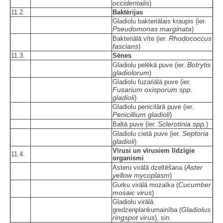
occidentalis
)
11.2.
Baktērijas
Gladiolu bakteriālais kraupis (ier.
Pseudomonas marginata
)
Rhodococcus
Bakteriālā vīte (ier.
fascians
)
11.3.
Sēnes
Botrytis
Gladiolu pelēkā puve (ier.
gladiolorum
)
Gladiolu fuzariālā puve (ier.
Fusarium oxisporum spp.
gladioli
)
Gladiolu penicilārā puve (ier.
Penicillium gladioli
)
Sclerotinia spp.
Baltā puve (ier.
)
Septoria
Gladiolu cietā puve (ier.
gladioli
)
Vīrusi un vīrusiem līdzīgie
11.4.
organismi
Aster
Asteru virālā dzeltēšana (
yellow mycoplasm
)
Cucumber
Gurķu virālā mozaīka (
mosaic virus
)
Gladiolu virālā
Gladiolus
gredzenplankumainība (
ringspot virus
), sin.