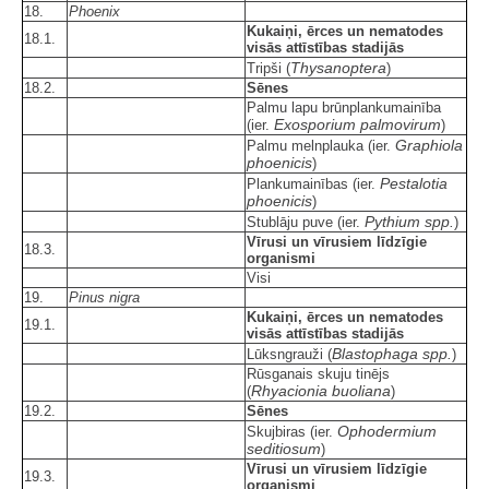
18.
Phoenix
Kukaiņi, ērces un nematodes
18.1.
visās attīstības stadijās
Thysanoptera
Tripši (
)
18.2.
Sēnes
Palmu lapu brūnplankumainība
Exosporium palmovirum
(ier.
)
Graphiola
Palmu melnplauka (ier.
phoenicis
)
Pestalotia
Plankumainības (ier.
phoenicis
)
Pythium spp.
Stublāju puve (ier.
)
Vīrusi un vīrusiem līdzīgie
18.3.
organismi
Visi
19.
Pinus nigra
Kukaiņi, ērces un nematodes
19.1.
visās attīstības stadijās
Blastophaga spp.
Lūksngrauži (
)
Rūsganais skuju tinējs
Rhyacionia buoliana
(
)
19.2.
Sēnes
Ophodermium
Skujbiras (ier.
seditiosum
)
Vīrusi un vīrusiem līdzīgie
19.3.
organismi