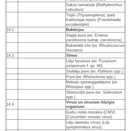
Rothylenchus
Sakņu nematode (
robustus
)
Thysanoptera
Tripši (
), īpaši
Frankliniella
Kalifornijas tripsis (
occidentalis
)
14.2.
Baktērijas
Erwinia
Slapjā puve (ier.
carotovora subsp. carotovora
)
Rhodococcus
Bakteriālā vīte (ier.
fascians
)
14.3.
Sēnes
Fusarium
Liliju fuzarioze (ier.
oxisporum f. sp. lilii
)
Pythium spp.
Stublāju puve (ier.
)
Rhizoctonia spp.
Puve (ier.
)
Melnais sporangijpelējums (ier.
Rhizopus spp.
)
Sclerotium
Sklerociālā puve (ier.
spp.
)
Vīrusi un vīrusiem līdzīgie
14.4.
organismi
CMV
Gurķu virālā mozaīka (
)
Cucumber mosaic virus
(
)
Lily
Liliju latentais vīruss (
symptomless virus
)