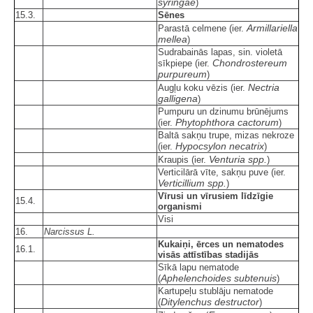
syringae
)
15.3.
Sēnes
Armillariella
Parastā celmene (ier.
mellea
)
Sudrabainās lapas, sin. violetā
Chondrostereum
sīkpiepe (ier.
purpureum
)
Nectria
Augļu koku vēzis (ier.
galligena
)
Pumpuru un dzinumu brūnējums
Phytophthora cactorum
(ier.
)
Baltā sakņu trupe, mizas nekroze
Hypocsylon necatrix
(ier.
)
Venturia spp.
Kraupis (ier.
)
Verticilārā vīte, sakņu puve (ier.
Verticillium spp.
)
Vīrusi un vīrusiem līdzīgie
15.4.
organismi
Visi
16.
Narcissus L.
Kukaiņi, ērces un nematodes
16.1.
visās attīstības stadijās
Sīkā lapu nematode
Aphelenchoides subtenuis
(
)
Kartupeļu stublāju nematode
Ditylenchus destructor
(
)