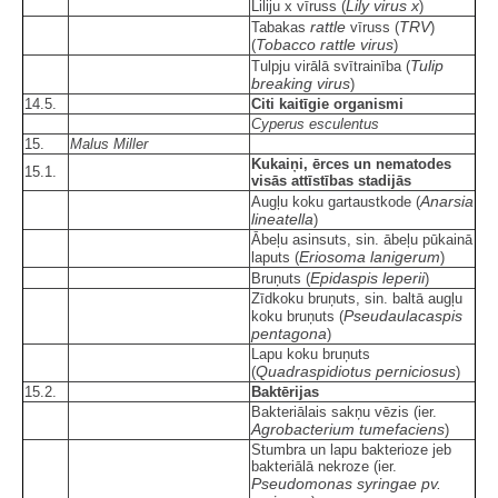
Lily virus x
Liliju x vīruss (
)
rattle
TRV
Tabakas
vīruss (
)
Tobacco rattle virus
(
)
Tulip
Tulpju virālā svītrainība (
breaking virus
)
14.5.
Citi kaitīgie organismi
Cyperus esculentus
15.
Malus Miller
Kukaiņi, ērces un nematodes
15.1.
visās attīstības stadijās
Anarsia
Augļu koku gartaustkode (
lineatella
)
Ābeļu asinsuts, sin. ābeļu pūkainā
Eriosoma lanigerum
laputs (
)
Epidaspis leperii
Bruņuts (
)
Zīdkoku bruņuts, sin. baltā augļu
Pseudaulacaspis
koku bruņuts (
pentagona
)
Lapu koku bruņuts
Quadraspidiotus perniciosus
(
)
15.2.
Baktērijas
Bakteriālais sakņu vēzis (ier.
Agrobacterium tumefaciens
)
Stumbra un lapu bakterioze jeb
bakteriālā nekroze (ier.
Pseudomonas syringae pv.