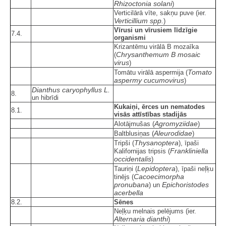
Rhizoctonia solani
)
Verticilārā vīte, sakņu puve (ier.
Verticillium spp.
)
Vīrusi un vīrusiem līdzīgie
7.4.
organismi
Krizantēmu virālā B mozaīka
Chrysanthemum B mosaic
(
virus
)
Tomato
Tomātu virālā aspermija (
aspermy cucumovirus
)
Dianthus caryophyllus L.
8.
un hibrīdi
Kukaiņi, ērces un nematodes
8.1.
visās attīstības stadijās
Agromyziidae
Alotājmušas (
)
Aleurodidae
Baltblusiņas (
)
Thysanoptera
Tripši (
), īpaši
Frankliniella
Kalifornijas tripsis (
occidentalis
)
Lepidoptera
Tauriņi (
), īpaši neļķu
Cacoecimorpha
tinējs (
pronubana
Epichoristodes
) un
acerbella
8.2.
Sēnes
Neļķu melnais pelējums (ier.
Alternaria dianthi
)