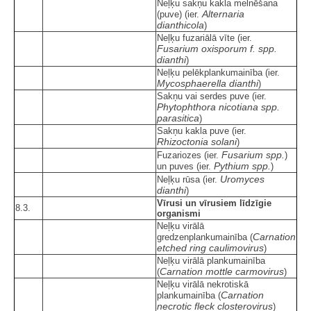
Neļķu sakņu kakla melnēšana
Alternaria
(puve) (ier.
dianthicola
)
Neļķu fuzariālā vīte (ier.
Fusarium oxisporum f. spp.
dianthi
)
Neļķu pelēkplankumainība (ier.
Mycosphaerella dianthi
)
Sakņu vai serdes puve (ier.
Phytophthora nicotiana spp.
parasitica
)
Sakņu kakla puve (ier.
Rhizoctonia solani
)
Fusarium spp.
Fuzariozes (ier.
)
Pythium spp.
un puves (ier.
)
Uromyces
Neļķu rūsa (ier.
dianthi
)
Vīrusi un vīrusiem līdzīgie
8.3.
organismi
Neļķu virālā
Carnation
gredzenplankumainība (
etched ring caulimovirus
)
Neļķu virālā plankumainība
Carnation mottle carmovirus
(
)
Neļķu virālā nekrotiskā
Carnation
plankumainība (
necrotic fleck closterovirus
)