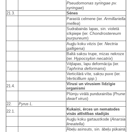
Pseudomonas syringae pv.
syringae
)
21.3.
Sēnes
Armillariella
Parastā celmene (ier.
mellea
)
Sudrabainās lapas, sin. violetā
Chondrostereum
sīkpiepe (ier.
purpureum
)
Nectria
Augļu koku vēzis (ier.
galligena
)
Baltā sakņu trupe, mizas nekroze
Hypocsylon necatrix
(ier.
)
Vējlapas, lapu deformācija (ier.
Taphrina deformans
)
Verticilārā vīte, sakņu puve (ier.
Verticillium spp.
)
Vīrusi un vīrusiem līdzīgie
21.4.
organismi
Prune
Plūmju virālā pundurainība (
dwarf virus
)
22.
Pyrus L.
Kukaiņi, ērces un nematodes
22.1.
visās attīstības stadijās
Anarsia
Augļu koku gartaustkode (
lineatella
)
Ābeļu asinsuts, sin. ābeļu pūkainā