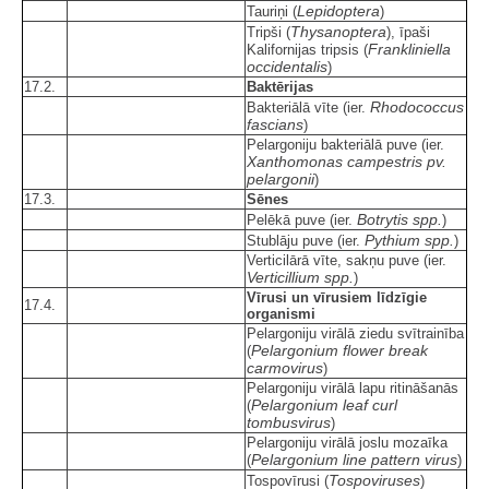
Lepidoptera
Tauriņi (
)
Thysanoptera
Tripši (
), īpaši
Frankliniella
Kalifornijas tripsis (
occidentalis
)
17.2.
Baktērijas
Rhodococcus
Bakteriālā vīte (ier.
fascians
)
Pelargoniju bakteriālā puve (ier.
Xanthomonas campestris pv.
pelargonii
)
17.3.
Sēnes
Botrytis spp.
Pelēkā puve (ier.
)
Pythium spp.
Stublāju puve (ier.
)
Verticilārā vīte, sakņu puve (ier.
Verticillium spp.
)
Vīrusi un vīrusiem līdzīgie
17.4.
organismi
Pelargoniju virālā ziedu svītrainība
Pelargonium flower break
(
carmovirus
)
Pelargoniju virālā lapu ritināšanās
Pelargonium leaf curl
(
tombusvirus
)
Pelargoniju virālā joslu mozaīka
Pelargonium line pattern virus
(
)
Tospoviruses
Tospovīrusi (
)