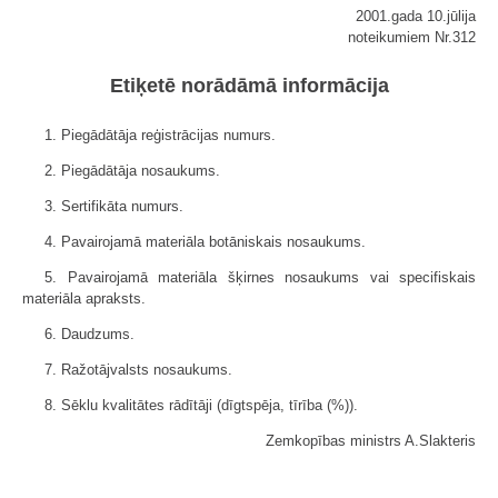
2001.gada 10.jūlija
noteikumiem Nr.312
Etiķetē norādāmā informācija
1. Piegādātāja reģistrācijas numurs.
2. Piegādātāja nosaukums.
3. Sertifikāta numurs.
4. Pavairojamā materiāla botāniskais nosaukums.
5. Pavairojamā materiāla šķirnes nosaukums vai specifiskais
materiāla apraksts.
6. Daudzums.
7. Ražotājvalsts nosaukums.
8. Sēklu kvalitātes rādītāji (dīgtspēja, tīrība (%)).
Zemkopības ministrs A.Slakteris