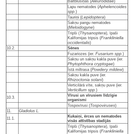
Aleurodidae
Baltblusiņas (
)
Aphelencoides
Lapu nematodes (
spp.
)
Lepidoptera
Tauriņi (
)
Sakņu pangu nematodes
Meloidogyne
(
)
Thysanoptera
Tripši (
), īpaši
Frankliniella
Kalifornijas tripsis (
occidentalis
)
10.2.
Sēnes
Fusarium spp.
Fuzariozes (ier.
)
Sakņu un sakņu kakla puve (ier.
Phytophthora cryptogae
)
Powdery mildew
Īstā miltrasa (
)
Sakņu kakla puve (ier.
Rhizoctonia solani
)
Verticilārā vīte, sakņu puve (ier.
Verticillum spp.
)
Vīrusi un vīrusiem līdzīgie
10.3.
organismi
Tospoviruses
Tospovīrusi (
)
11.
Gladiolus L.
Kukaiņi, ērces un nematodes
11.1.
visās attīstības stadijās
Thysanoptera
Tripši (
), īpaši
Frankliniella
Kalifornijas tripsis (