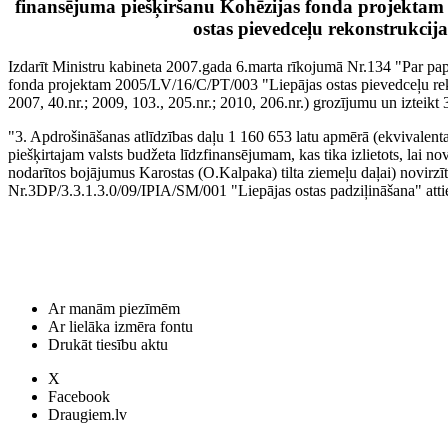
finansējuma piešķiršanu Kohēzijas fonda projekta
ostas pievedceļu rekonstrukcij
Izdarīt Ministru kabineta 2007.gada 6.marta rīkojumā Nr.134 "Par pa
fonda projektam 2005/LV/16/C/PT/003 "Liepājas ostas pievedceļu reko
2007, 40.nr.; 2009, 103., 205.nr.; 2010, 206.nr.) grozījumu un izteikt 
"3. Apdrošināšanas atlīdzības daļu 1 160 653 latu apmērā (ekvivalent
piešķirtajam valsts budžeta līdzfinansējumam, kas tika izlietots, lai 
nodarītos bojājumus Karostas (O.Kalpaka) tilta ziemeļu daļai) novirzīt
Nr.3DP/3.3.1.3.0/09/IPIA/SM/001 "Liepājas ostas padziļināšana" att
Ar manām piezīmēm
Ar lielāka izmēra fontu
Drukāt tiesību aktu
X
Facebook
Draugiem.lv