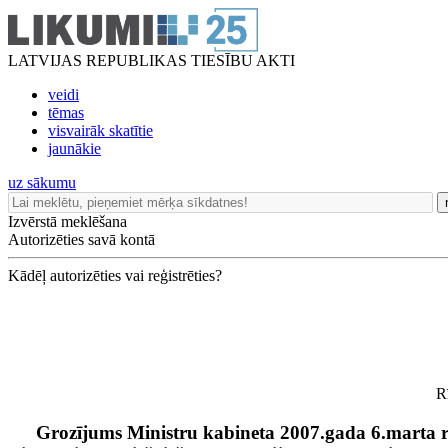
LATVIJAS REPUBLIKAS TIESĪBU AKTI
veidi
tēmas
visvairāk skatītie
jaunākie
uz sākumu
Izvērstā meklēšana
Autorizēties savā kontā
Kādēļ autorizēties vai reģistrēties?
R
Grozījums Ministru kabineta 2007.gada 6.marta 