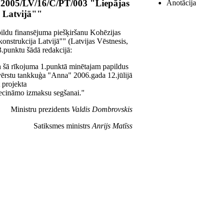
m 2005/LV/16/C/PT/003 "Liepājas
Anotācija
a Latvijā""
pildu finansējuma piešķiršanu Kohēzijas
nstrukcija Latvijā"" (Latvijas Vēstnesis,
3.punktu šādā redakcijā:
a šā rīkojuma 1.punktā minētajam papildus
novērstu tankkuģa "Anna" 2006.gada 12.jūlijā
 projekta
iecināmo izmaksu segšanai."
Ministru prezidents
Valdis Dombrovskis
Satiksmes ministrs
Anrijs Matīss