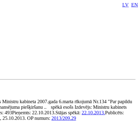
LV
EN
 Ministru kabineta 2007.gada 6.marta rīkojumā Nr.134 "Par papildu
inansējuma piešķiršanu ..
spēkā esošs
Izdevējs:
Ministru kabinets
s:
493
Pieņemts:
22.10.2013.
Stājas spēkā:
22.10.2013.
Publicēts:
9, 25.10.2013.
OP numurs:
2013/209.29