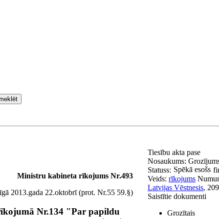
meklēt
Tiesību akta pase
Nosaukums:
Grozījums
Spēkā esošs
Statuss:
f
Ministru kabineta rīkojums Nr.493
Veids:
rīkojums
Numur
Latvijas Vēstnesis
, 20
īgā 2013.gada 22.oktobrī (prot. Nr.55 59.§)
Saistītie dokumenti
rīkojumā Nr.134 "Par papildu
Grozītais