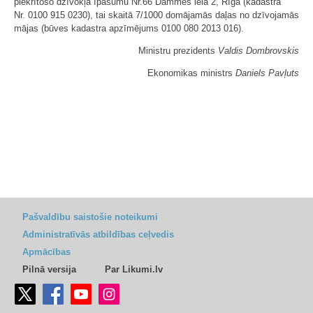
piekrītošo dzīvokļa īpašumu Nr.66 Dammes ielā 2, Rīgā (kadastra
Nr. 0100 915 0230), tai skaitā 7/1000 domājamās daļas no dzīvojamās
mājas (būves kadastra apzīmējums 0100 080 2013 016).
Ministru prezidents
Valdis Dombrovskis
Ekonomikas ministrs
Daniels Pavļuts
Pašvaldību saistošie noteikumi
Administratīvās atbildības ceļvedis
Apmācības
Pilnā versija
Par Likumi.lv