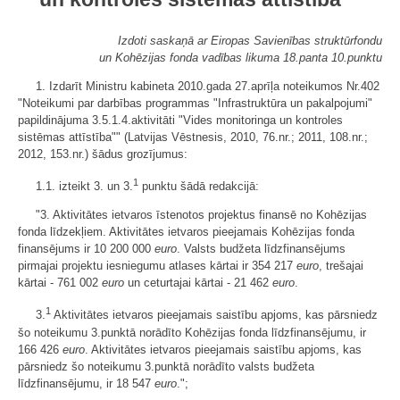
Izdoti saskaņā ar Eiropas Savienības struktūrfondu
un Kohēzijas fonda vadības likuma 18.panta 10.punktu
1. Izdarīt Ministru kabineta 2010.gada 27.aprīļa noteikumos Nr.402
"Noteikumi par darbības programmas "Infrastruktūra un pakalpojumi"
papildinājuma 3.5.1.4.aktivitāti "Vides monitoringa un kontroles
sistēmas attīstība"" (Latvijas Vēstnesis, 2010, 76.nr.; 2011, 108.nr.;
2012, 153.nr.) šādus grozījumus:
1
1.1. izteikt 3. un 3.
punktu šādā redakcijā:
"3. Aktivitātes ietvaros īstenotos projektus finansē no Kohēzijas
fonda līdzekļiem. Aktivitātes ietvaros pieejamais Kohēzijas fonda
finansējums ir 10 200 000
euro
. Valsts budžeta līdzfinansējums
pirmajai projektu iesniegumu atlases kārtai ir 354 217
euro
, trešajai
kārtai - 761 002
euro
un ceturtajai kārtai - 21 462
euro
.
1
3.
Aktivitātes ietvaros pieejamais saistību apjoms, kas pārsniedz
šo noteikumu 3.punktā norādīto Kohēzijas fonda līdzfinansējumu, ir
166 426
euro
. Aktivitātes ietvaros pieejamais saistību apjoms, kas
pārsniedz šo noteikumu 3.punktā norādīto valsts budžeta
līdzfinansējumu, ir 18 547
euro
.";