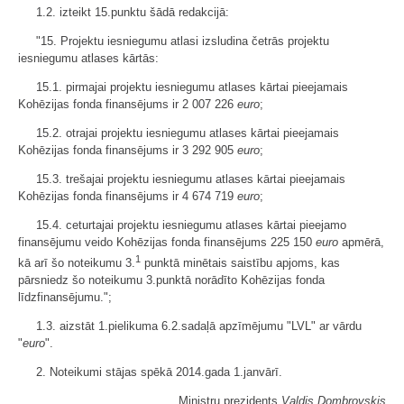
1.2. izteikt 15.punktu šādā redakcijā:
"15. Projektu iesniegumu atlasi izsludina četrās projektu
iesniegumu atlases kārtās:
15.1. pirmajai projektu iesniegumu atlases kārtai pieejamais
Kohēzijas fonda finansējums ir 2 007 226
euro
;
15.2. otrajai projektu iesniegumu atlases kārtai pieejamais
Kohēzijas fonda finansējums ir 3 292 905
euro
;
15.3. trešajai projektu iesniegumu atlases kārtai pieejamais
Kohēzijas fonda finansējums ir 4 674 719
euro
;
15.4. ceturtajai projektu iesniegumu atlases kārtai pieejamo
finansējumu veido Kohēzijas fonda finansējums 225 150
euro
apmērā,
1
kā arī šo noteikumu 3.
punktā minētais saistību apjoms, kas
pārsniedz šo noteikumu 3.punktā norādīto Kohēzijas fonda
līdzfinansējumu.";
1.3. aizstāt 1.pielikuma 6.2.sadaļā apzīmējumu "LVL" ar vārdu
"
euro
".
2. Noteikumi stājas spēkā 2014.gada 1.janvārī.
Ministru prezidents
Valdis Dombrovskis