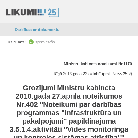
Darbības ar dokumentu
Tiesību akts:
spēkā esošs
Ministru kabineta noteikumi Nr.1170
Rīgā 2013.gada 22.oktobrī (prot. Nr.55 25.§)
Grozījumi Ministru kabineta
2010.gada 27.aprīļa noteikumos
Nr.402 "Noteikumi par darbības
programmas "Infrastruktūra un
pakalpojumi" papildinājuma
3.5.1.4.aktivitāti "Vides monitoringa
un kontroles sistēmas attīstība""