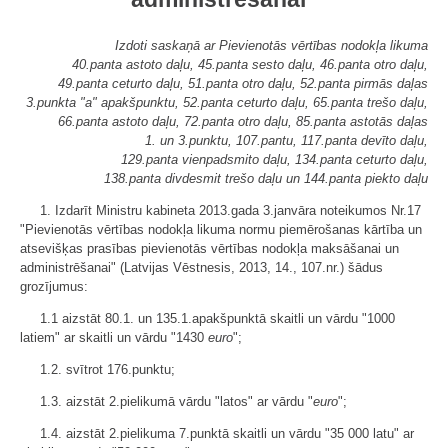
Izdoti saskaņā ar Pievienotās vērtības nodokļa likuma
40.panta astoto daļu, 45.panta sesto daļu, 46.panta otro daļu,
49.panta ceturto daļu, 51.panta otro daļu, 52.panta pirmās daļas
3.punkta "a" apakšpunktu, 52.panta ceturto daļu, 65.panta trešo daļu,
66.panta astoto daļu, 72.panta otro daļu, 85.panta astotās daļas
1. un 3.punktu, 107.pantu, 117.panta devīto daļu,
129.panta vienpadsmito daļu, 134.panta ceturto daļu,
138.panta divdesmit trešo daļu un 144.panta piekto daļu
1. Izdarīt Ministru kabineta 2013.gada 3.janvāra noteikumos Nr.17
"Pievienotās vērtības nodokļa likuma normu piemērošanas kārtība un
atsevišķas prasības pievienotās vērtības nodokļa maksāšanai un
administrēšanai" (Latvijas Vēstnesis, 2013, 14., 107.nr.) šādus
grozījumus:
1.1 aizstāt 80.1. un 135.1.apakšpunktā skaitli un vārdu "1000
latiem" ar skaitli un vārdu "1430
euro
";
1.2. svītrot 176.punktu;
1.3. aizstāt 2.pielikumā vārdu "latos" ar vārdu "
euro
";
1.4. aizstāt 2.pielikuma 7.punktā skaitli un vārdu "35 000 latu" ar