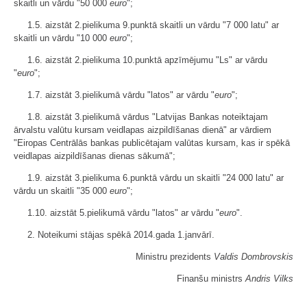
skaitli un vārdu "50 000
euro
";
1.5. aizstāt 2.pielikuma 9.punktā skaitli un vārdu "7 000 latu" ar
skaitli un vārdu "10 000
euro
";
1.6. aizstāt 2.pielikuma 10.punktā apzīmējumu "Ls" ar vārdu
"
euro
";
1.7. aizstāt 3.pielikumā vārdu "latos" ar vārdu "
euro
";
1.8. aizstāt 3.pielikumā vārdus "Latvijas Bankas noteiktajam
ārvalstu valūtu kursam veidlapas aizpildīšanas dienā" ar vārdiem
"Eiropas Centrālās bankas publicētajam valūtas kursam, kas ir spēkā
veidlapas aizpildīšanas dienas sākumā";
1.9. aizstāt 3.pielikuma 6.punktā vārdu un skaitli "24 000 latu" ar
vārdu un skaitli "35 000
euro
";
1.10. aizstāt 5.pielikumā vārdu "latos" ar vārdu "
euro
".
2. Noteikumi stājas spēkā 2014.gada 1.janvārī.
Ministru prezidents
Valdis Dombrovskis
Finanšu ministrs
Andris Vilks