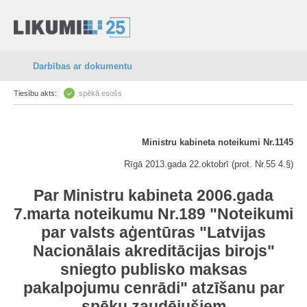
Darbības ar dokumentu
Tiesību akts:
spēkā esošs
Ministru kabineta noteikumi Nr.1145
Rīgā 2013.gada 22.oktobrī (prot. Nr.55 4.§)
Par Ministru kabineta 2006.gada
7.marta noteikumu Nr.189 "
Noteikumi
par valsts aģentūras "Latvijas
Nacionālais akreditācijas birojs"
sniegto publisko maksas
pakalpojumu cenrādi
" atzīšanu par
spēku zaudējušiem