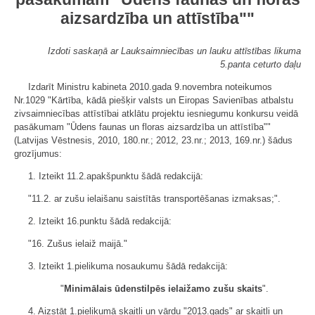
aizsardzība un attīstība""
Izdoti saskaņā ar Lauksaimniecības un lauku attīstības likuma
5.panta ceturto daļu
Izdarīt Ministru kabineta 2010.gada 9.novembra noteikumos
Nr.1029 "Kārtība, kādā piešķir valsts un Eiropas Savienības atbalstu
zivsaimniecības attīstībai atklātu projektu iesniegumu konkursu veidā
pasākumam "Ūdens faunas un floras aizsardzība un attīstība""
(Latvijas Vēstnesis, 2010, 180.nr.; 2012, 23.nr.; 2013, 169.nr.) šādus
grozījumus:
1. Izteikt 11.2.apakšpunktu šādā redakcijā:
"11.2. ar zušu ielaišanu saistītās transportēšanas izmaksas;".
2. Izteikt 16.punktu šādā redakcijā:
"16. Zušus ielaiž maijā."
3. Izteikt 1.pielikuma nosaukumu šādā redakcijā:
"
Minimālais ūdenstilpēs ielaižamo zušu skaits
".
4. Aizstāt 1.pielikumā skaitli un vārdu "2013.gads" ar skaitli un