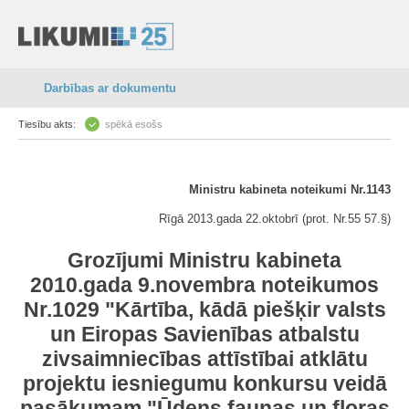
Darbības ar dokumentu
Tiesību akts:
spēkā esošs
Ministru kabineta noteikumi Nr.1143
Rīgā 2013.gada 22.oktobrī (prot. Nr.55 57.§)
Grozījumi Ministru kabineta
2010.gada 9.novembra noteikumos
Nr.1029 "Kārtība, kādā piešķir valsts
un Eiropas Savienības atbalstu
zivsaimniecības attīstībai atklātu
projektu iesniegumu konkursu veidā
pasākumam "Ūdens faunas un floras