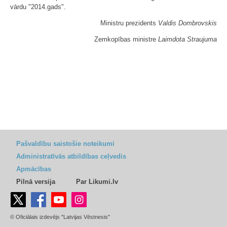
vārdu "2014.gads".
Ministru prezidents
Valdis Dombrovskis
Zemkopības ministre
Laimdota Straujuma
Pašvaldību saistošie noteikumi
Administratīvās atbildības ceļvedis
Apmācības
Pilnā versija
Par Likumi.lv
© Oficiālais izdevējs "Latvijas Vēstnesis"