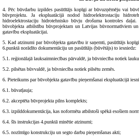
4. Pēc būvdarbu izpildes pasūtītājs kopīgi ar būvuzņēmēju vai būvē
būvprojektu. Ja ekspluatācijā nodod hidroelektrostaciju hidrot
hidroelektrostaciju hidrotehnisko būvju drošuma kontroles daļai.
būvobjekta atbilstību būvprojektam un Latvijas būvnormatīviem un
gatavību ekspluatācijai.
5. Kad atzinumi par būvobjekta gatavību ir saņemti, pasūtītājs kop
6.punktā norādīto dokumentāciju un pasūtītājs (būvētājs) to iesniedz:
5.1. reģionālajā lauksaimniecības pārvaldē, ja būvniecība notiek lauk
5.2. pilsētas būvvaldē, ja būvniecība notiek pilsētu zemēs.
6. Pieteikums par būvobjekta gatavību pieņemšanai ekspluatācijā ie
6.1. būvatļauja;
6.2. akceptēta būvprojekta pilns komplekts;
6.3. izpilddokumentācija, kas noformēta atbilstoši spēkā esošiem nor
6.4. šīs instrukcijas 4.punktā minētie atzinumi;
6.5. nozīmīgo konstrukciju un segto darbu pieņemšanas akti;