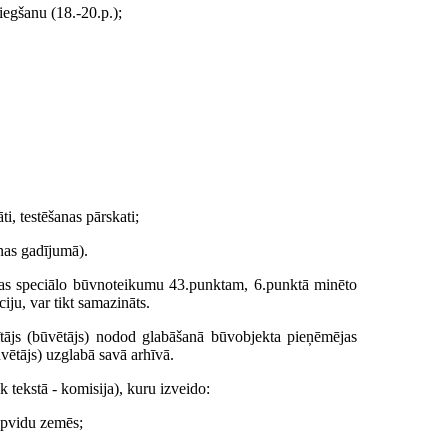
iegšanu (18.-20.p.);
ti, testēšanas pārskati;
nas gadījumā).
ības speciālo būvnoteikumu 43.punktam, 6.punktā minēto
ju, var tikt samazināts.
ītājs (būvētājs) nodod glabāšanā būvobjekta pieņēmējas
ūvētājs) uzglabā savā arhīvā.
 tekstā - komisija), kuru izveido:
 apvidu zemēs;