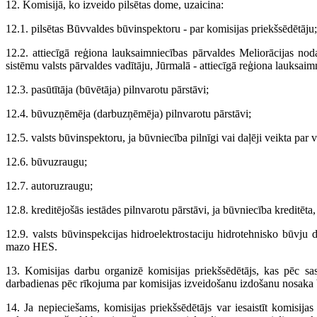
12. Komisijā, ko izveido pilsētas dome, uzaicina:
12.1. pilsētas Būvvaldes būvinspektoru - par komisijas priekšsēdētāju;
12.2. attiecīgā reģiona lauksaimniecības pārvaldes Meliorācijas nod
sistēmu valsts pārvaldes vadītāju, Jūrmalā - attiecīgā reģiona lauksaim
12.3. pasūtītāja (būvētāja) pilnvarotu pārstāvi;
12.4. būvuzņēmēja (darbuzņēmēja) pilnvarotu pārstāvi;
12.5. valsts būvinspektoru, ja būvniecība pilnīgi vai daļēji veikta par 
12.6. būvuzraugu;
12.7. autoruzraugu;
12.8. kreditējošās iestādes pilnvarotu pārstāvi, ja būvniecība kreditēt
12.9. valsts būvinspekcijas hidroelektrostaciju hidrotehnisko būvju 
mazo HES.
13. Komisijas darbu organizē komisijas priekšsēdētājs, kas pēc sa
darbadienas pēc rīkojuma par komisijas izveidošanu izdošanu nosaka
14. Ja nepieciešams, komisijas priekšsēdētājs var iesaistīt komisij