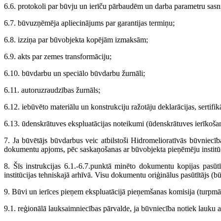
6.6. protokoli par būvju un ierīču pārbaudēm un darba parametru sasn
6.7. būvuzņēmēja apliecinājums par garantijas termiņu;
6.8. izziņa par būvobjekta kopējām izmaksām;
6.9. akts par zemes transformāciju;
6.10. būvdarbu un speciālo būvdarbu žurnāli;
6.11. autoruzraudzības žurnāls;
6.12. iebūvēto materiālu un konstrukciju ražotāju deklarācijas, sertifikā
6.13. ūdenskrātuves ekspluatācijas noteikumi (ūdenskrātuves ierīkoša
7. Ja būvētājs būvdarbus veic atbilstoši Hidromelioratīvās būvniec
dokumentu apjoms, pēc saskaņošanas ar būvobjekta pieņēmēju institūci
8. Šīs instrukcijas 6.1.-6.7.punktā minēto dokumentu kopijas pasūt
institūcijas tehniskajā arhīvā. Visu dokumentu oriģinālus pasūtītājs (b
9. Būvi un ierīces pieņem ekspluatācijā pieņemšanas komisija (turpmāk
9.1. reģionālā lauksaimniecības pārvalde, ja būvniecība notiek lauku