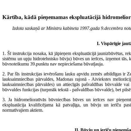
Kārtība, kādā pieņemamas ekspluatācijā hidromeliora
Izdota saskaņā ar Ministru kabineta 1997.gada 9.decembra not
I. Vispārīgie jau
1. Šī instrukcija nosaka, kā jāpieņem ekspluatācijā jaunizbūvētas, rek
sistēmu un upju hidrotehnisko būvju) būves un ierīces, izņemot tās,
būvnoteikumu 39.punktu nav nepieciešama būvatļauja.
2. Par šīs instrukcijas ievērošanu lauku apvidu zemēs atbildīgas ir Z
lauksaimniecības pārvaldes, Madonas rajonā - Aiviekstes meliorācij
lauksaimniecības pārvaldes) un attiecīgās pašvaldības būvvalde vai 
būvvaldes funkcijas (turpmāk tekstā - pašvaldības būvvalde), bet pilsē
3. Ja hidromelioratīvās būvniecības būves un ierīces nav pieņemtas
ekspluatācija kvalificējama kā patvaļīga, un būvju un ierīču pasūt
normatīvajiem aktiem.
II. Būvju un ierīču pieņemša