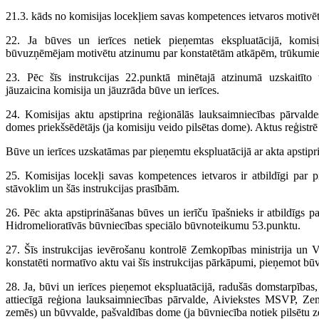
21.3. kāds no komisijas locekļiem savas kompetences ietvaros motivēti
22. Ja būves un ierīces netiek pieņemtas ekspluatācijā, komis
būvuzņēmējam motivētu atzinumu par konstatētām atkāpēm, trūkumie
23. Pēc šīs instrukcijas 22.punktā minētajā atzinumā uzskaitīto 
jāuzaicina komisija un jāuzrāda būve un ierīces.
24. Komisijas aktu apstiprina reģionālās lauksaimniecības pārvaldes
domes priekšsēdētājs (ja komisiju veido pilsētas dome). Aktus reģistr
Būve un ierīces uzskatāmas par pieņemtu ekspluatācijā ar akta apstipr
25. Komisijas locekļi savas kompetences ietvaros ir atbildīgi par 
stāvoklim un šās instrukcijas prasībām.
26. Pēc akta apstiprināšanas būves un ierīču īpašnieks ir atbildīgs pa
Hidromelioratīvās būvniecības speciālo būvnoteikumu 53.punktu.
27. Šīs instrukcijas ievērošanu kontrolē Zemkopības ministrija un Val
konstatēti normatīvo aktu vai šīs instrukcijas pārkāpumi, pieņemot būvi
28. Ja, būvi un ierīces pieņemot ekspluatācijā, radušās domstarpības,
attiecīgā reģiona lauksaimniecības pārvalde, Aiviekstes MSVP, Zem
zemēs) un būvvalde, pašvaldības dome (ja būvniecība notiek pilsētu zem