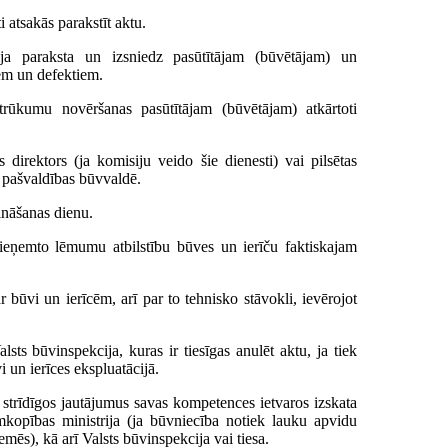
 atsakās parakstīt aktu.
ija paraksta un izsniedz pasūtītājam (būvētājam) un
m un defektiem.
trūkumu novēršanas pasūtītājam (būvētājam) atkārtoti
 direktors (ja komisiju veido šie dienesti) vai pilsētas
ē pašvaldības būvvaldē.
ināšanas dienu.
pieņemto lēmumu atbilstību būves un ierīču faktiskajam
r būvi un ierīcēm, arī par to tehnisko stāvokli, ievērojot
sts būvinspekcija, kuras ir tiesīgas anulēt aktu, ja tiek
 un ierīces ekspluatācijā.
 strīdīgos jautājumus savas kompetences ietvaros izskata
kopības ministrija (ja būvniecība notiek lauku apvidu
ēs), kā arī Valsts būvinspekcija vai tiesa.