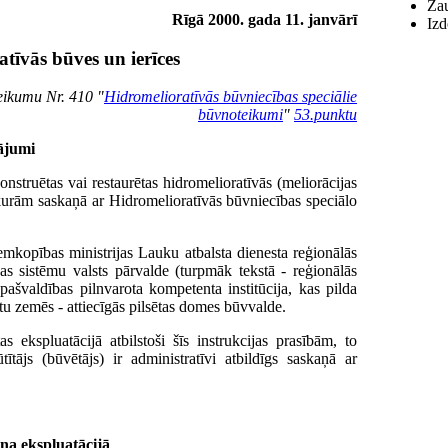
Zau
Rīgā 2000. gada 11. janvārī
Izd
tīvās būves un ierīces
eikumu Nr. 410 "
Hidromelioratīvās būvniecības speciālie
būvnoteikumi
"
53.punktu
tājumi
onstruētas vai restaurētas hidromelioratīvās (meliorācijas
 kurām saskaņā ar Hidromelioratīvās būvniecības speciālo
emkopības ministrijas Lauku atbalsta dienesta reģionālās
as sistēmu valsts pārvalde (turpmāk tekstā - reģionālās
pašvaldības pilnvarota kompetenta institūcija, kas pilda
tu zemēs - attiecīgās pilsētas domes būvvalde.
 ekspluatācijā atbilstoši šīs instrukcijas prasībām, to
ītājs (būvētājs) ir administratīvi atbildīgs saskaņā ar
na ekspluatācijā