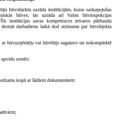
tājs būvobjektu uzrāda institūcijām, kuras saskaņojušas
ehniskās būves, tās uzrāda arī Valsts būvinspekcijas
 Šīs institūcijas savas kompetences ietvaros pārbauda
 desmit darbadienu laikā dod atzinumu par būvobjekta
īgi ar būvuzņēmēju vai būvētājs sagatavo un nokomplektē
u apvidu zemēs;
sniedzams kopā ar šādiem dokumentiem:
matīviem;