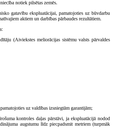
vniecība notiek pilsētas zemēs.
isko gatavību ekspluatācijai, pamatojoties uz būvdarbu
atīvajiem aktiem un darbības pārbaudes rezultātiem.
a:
dītāju (Aiviekstes meliorācijas sistēmu valsts pārvaldes
a, pamatojoties uz valdības izsniegtām garantijām;
drošuma kontroles daļas pārstāvi, ja ekspluatācijā nodod
tādinājuma augstumu līdz piecpadsmit metriem (turpmāk