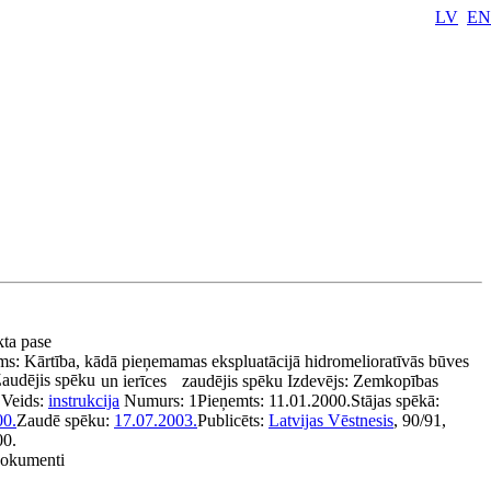
LV
EN
kta pase
ms:
Kārtība, kādā pieņemamas ekspluatācijā hidromelioratīvās būves
audējis spēku
un ierīces
zaudējis spēku
Izdevējs:
Zemkopības
Veids:
instrukcija
Numurs:
1
Pieņemts:
11.01.2000.
Stājas spēkā:
00.
Zaudē spēku:
17.07.2003.
Publicēts:
Latvijas Vēstnesis
, 90/91,
00.
 dokumenti