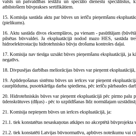
valsts un pašvaldības iestāžu un speciālo dienestu speciālistus, k
atbilstošiem būvprakses sertifikātiem.
15. Komisija sastāda aktu par būves un ierīču pieņemšanu ekspluatācij
(pielikums).
16. Aktu sastāda divos eksemplāros, pa vienam - pasūtītājam (būvētā
pilsētas būvvaldei. Ja ekspluatācijā nodod mazo HES, sastāda tre
hidroelektrostaciju hidrotehnisko būvju drošuma kontroles daļai.
17. Komisija nav tiesīga uzsākt būves pieņemšanu ekspluatācijā, ja kā
negatīvs.
18. Divpusējas darbības meliorācijas būves var pieņemt ekspluatācijā, 
19. Apūdeņošanas sistēmu būves un ierīces var pieņemt ekspluatācijā
caurplūduma, pusotrkārtīga darba spiediena, pēc ierīču pārbaudes dar
20. Hidrotehniskās būves var pieņemt ekspluatācijā pēc pirmo palu p
ūdenskrātuves (dīķus) - pēc to uzpildīšanas līdz normālajam uzstādin
21. Komisija nepieņem būves un ierīces ekspluatācijā, ja:
21.1. tiek konstatētas nesaskaņotas atkāpes no akceptētā būvprojekta v
21.2. tiek konstatēti Latvijas būvnormatīvu, apbūves noteikumu vai c