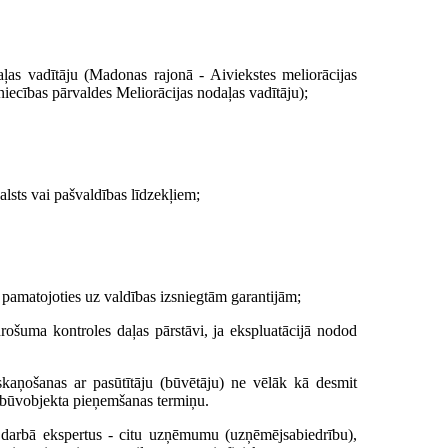
aļas vadītāju (Madonas rajonā - Aiviekstes meliorācijas
niecības pārvaldes Meliorācijas nodaļas vadītāju);
valsts vai pašvaldības līdzekļiem;
a, pamatojoties uz valdības izsniegtām garantijām;
drošuma kontroles daļas pārstāvi, ja ekspluatācijā nodod
skaņošanas ar pasūtītāju (būvētāju) ne vēlāk kā desmit
 būvobjekta pieņemšanas termiņu.
as darbā ekspertus - citu uzņēmumu (uzņēmējsabiedrību),