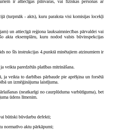
uriem ir attiecīgas pilnvaras, vai fiziskas personas ar
ā (turpmāk - akts), kuru paraksta visi komisijas locekļi
jam) un attiecīgā reģiona lauksaimniecības pārvaldei vai
šo akta eksemplāru, kuru nodod valsts būvinspekcijas
ds no šīs instrukcijas 4.punktā minētajiem atzinumiem ir
ja veikta paredzētās platības mitrināšana.
, ja veikta to darbības pārbaude pie aprēķina un forsētā
bībā un izmēģinājuma laistījuma.
ārlaišanas (neatkarīgi no caurplūduma varbūtīguma), bet
ājuma ūdens līmenim.
ai būtiski būvdarbu defekti;
itu normatīvo aktu pārkāpumi;