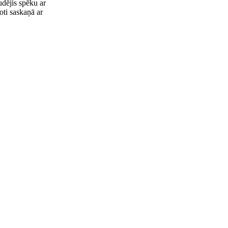
dējis spēku ar
oti saskaņā ar