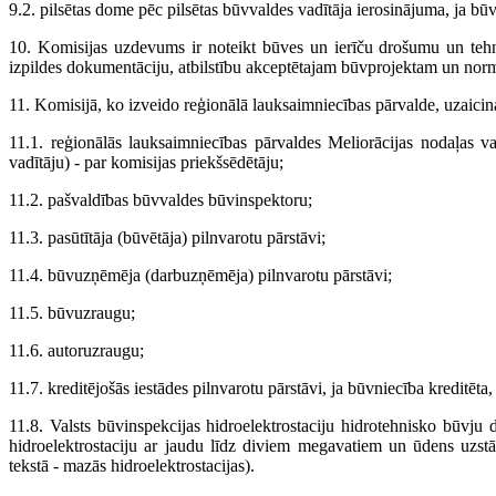
9.2. pilsētas dome pēc pilsētas būvvaldes vadītāja ierosinājuma, ja bū
10. Komisijas uzdevums ir noteikt būves un ierīču drošumu un tehn
izpildes dokumentāciju, atbilstību akceptētajam būvprojektam un norm
11. Komisijā, ko izveido reģionālā lauksaimniecības pārvalde, uzaicin
11.1. reģionālās lauksaimniecības pārvaldes Meliorācijas nodaļas va
vadītāju) - par komisijas priekšsēdētāju;
11.2. pašvaldības būvvaldes būvinspektoru;
11.3. pasūtītāja (būvētāja) pilnvarotu pārstāvi;
11.4. būvuzņēmēja (darbuzņēmēja) pilnvarotu pārstāvi;
11.5. būvuzraugu;
11.6. autoruzraugu;
11.7. kreditējošās iestādes pilnvarotu pārstāvi, ja būvniecība kreditēt
11.8. Valsts būvinspekcijas hidroelektrostaciju hidrotehnisko būvju 
hidroelektrostaciju ar jaudu līdz diviem megavatiem un ūdens uzs
tekstā - mazās hidroelektrostacijas).