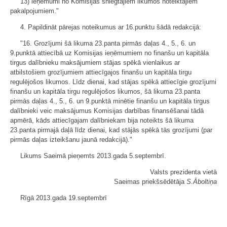
13) ieņēmumi no Komisijas sniegtajiem likumos noteiktajiem
pakalpojumiem."
4. Papildināt pārejas noteikumus ar 16.punktu šādā redakcijā:
"16. Grozījumi šā likuma 23.panta pirmās daļas 4., 5., 6. un
9.punktā attiecībā uz Komisijas ieņēmumiem no finanšu un kapitāla
tirgus dalībnieku maksājumiem stājas spēkā vienlaikus ar
atbilstošiem grozījumiem attiecīgajos finanšu un kapitāla tirgu
regulējošos likumos. Līdz dienai, kad stājas spēkā attiecīgie grozījumi
finanšu un kapitāla tirgu regulējošos likumos, šā likuma 23.panta
pirmās daļas 4., 5., 6. un 9.punktā minētie finanšu un kapitāla tirgus
dalībnieki veic maksājumus Komisijas darbības finansēšanai tādā
apmērā, kāds attiecīgajam dalībniekam bija noteikts šā likuma
23.panta pirmajā daļā līdz dienai, kad stājās spēkā tās grozījumi (par
pirmās daļas izteikšanu jaunā redakcijā)."
Likums Saeimā pieņemts 2013.gada 5.septembrī.
Valsts prezidenta vietā
Saeimas priekšsēdētāja
S.Āboltiņa
Rīgā 2013.gada 19.septembrī