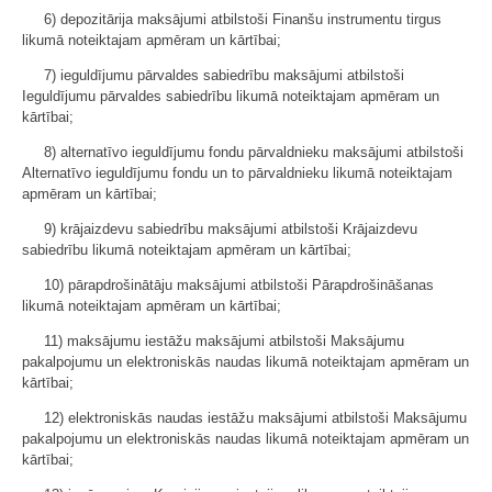
6) depozitārija maksājumi atbilstoši Finanšu instrumentu tirgus
likumā noteiktajam apmēram un kārtībai;
7) ieguldījumu pārvaldes sabiedrību maksājumi atbilstoši
Ieguldījumu pārvaldes sabiedrību likumā noteiktajam apmēram un
kārtībai;
8) alternatīvo ieguldījumu fondu pārvaldnieku maksājumi atbilstoši
Alternatīvo ieguldījumu fondu un to pārvaldnieku likumā noteiktajam
apmēram un kārtībai;
9) krājaizdevu sabiedrību maksājumi atbilstoši Krājaizdevu
sabiedrību likumā noteiktajam apmēram un kārtībai;
10) pārapdrošinātāju maksājumi atbilstoši Pārapdrošināšanas
likumā noteiktajam apmēram un kārtībai;
11) maksājumu iestāžu maksājumi atbilstoši Maksājumu
pakalpojumu un elektroniskās naudas likumā noteiktajam apmēram un
kārtībai;
12) elektroniskās naudas iestāžu maksājumi atbilstoši Maksājumu
pakalpojumu un elektroniskās naudas likumā noteiktajam apmēram un
kārtībai;