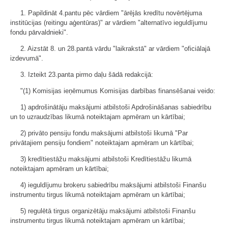
1. Papildināt 4.pantu pēc vārdiem "ārējās kredītu novērtējuma
institūcijas (reitingu aģentūras)" ar vārdiem "alternatīvo ieguldījumu
fondu pārvaldnieki".
2. Aizstāt 8. un 28.pantā vārdu "laikrakstā" ar vārdiem "oficiālajā
izdevumā".
3. Izteikt 23.panta pirmo daļu šādā redakcijā:
"(1) Komisijas ieņēmumus Komisijas darbības finansēšanai veido:
1) apdrošinātāju maksājumi atbilstoši Apdrošināšanas sabiedrību
un to uzraudzības likumā noteiktajam apmēram un kārtībai;
2) privāto pensiju fondu maksājumi atbilstoši likumā "Par
privātajiem pensiju fondiem" noteiktajam apmēram un kārtībai;
3) kredītiestāžu maksājumi atbilstoši Kredītiestāžu likumā
noteiktajam apmēram un kārtībai;
4) ieguldījumu brokeru sabiedrību maksājumi atbilstoši Finanšu
instrumentu tirgus likumā noteiktajam apmēram un kārtībai;
5) regulētā tirgus organizētāju maksājumi atbilstoši Finanšu
instrumentu tirgus likumā noteiktajam apmēram un kārtībai;