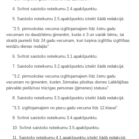
4. Svītrot saistošo noteikumu 2.4.apakšpunktu.
5. Saistošo noteikumu 2.5.apakšpunktu izteikt šādā redakcijā:
"2.5. pirmsskolas vecuma izglītojamajiem līdz četru gadu
vecumam no daudzbērnu ģimenēm, kurās ir 3 un vairāk bērnu, tai
skaitā jaunieši līdz 24 gadu vecumam, kuri turpina izglītību izglītības
iestāžu dienas nodaļās".
6. Svītrot saistošo noteikumu 3.1.apakšpunktu.
7. Saistošo noteikumu 3.2.apakšpunktu izteikt šādā redakcijā:
"3.2. pirmsskolas vecuma izglītojamajiem līdz četru gadu
vecumam no ģimenēm, kurām Jūrmalas pilsētas domes Labklājības
pārvalde piešķīrusi trūcīgas personas (ģimenes) statusu".
8. Saistošo noteikumu 3.3.apakšpunktu izteikt šādā redakcijā:
"3.3. izglītojamajiem no piecu gadu vecuma līdz 12.klasei".
9. Svītrot saistošo noteikumu 3.4.apakšpunktu.
10. Svītrot saistošo noteikumu 3.5.apakšpunktu.
11. Saistošo noteikumu 4.1.apakšpunktu izteikt šādā redakcijā: