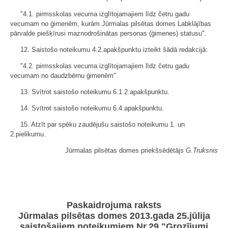
"4.1. pirmsskolas vecuma izglītojamajiem līdz četru gadu
vecumam no ģimenēm, kurām Jūrmalas pilsētas domes Labklājības
pārvalde piešķīrusi maznodrošinātas personas (ģimenes) statusu".
12. Saistošo noteikumu 4.2.apakšpunktu izteikt šādā redakcijā:
"4.2. pirmsskolas vecuma izglītojamajiem līdz četru gadu
vecumam no daudzbērnu ģimenēm".
13. Svītrot saistošo noteikumu 6.1.2.apakšpunktu.
14. Svītrot saistošo noteikumu 6.4.apakšpunktu.
15. Atzīt par spēku zaudējušu saistošo noteikumu 1. un
2.pielikumu.
Jūrmalas pilsētas domes priekšsēdētājs
G.Truksnis
Paskaidrojuma raksts
Jūrmalas pilsētas domes 2013.gada 25.jūlija
saistošajiem noteikumiem Nr.29 "Grozījumi