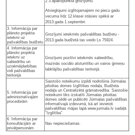
2.3.apakšpunkta grozījumu.
Atvieglojumi izglītojamajiem no piecu gadu
vecuma līdz 12.klasei stāsies spēkā ar
2013.gada 1.septembri.
3. Informācija par
plānoto projekta
Grozījumi ietekmēs pašvaldības budžetu -
ietekmi uz
2013.gada budžetā tas veido Ls 75924.
pašvaldības budžetu
4. Informācija par
plānoto projekta
ietekmi uz
Grozījumi pozitīvi ietekmēs sabiedrību,
sabiedrību un
mazinās sociālo atstumtību un vairos ģimeņu
uzņēmējdarbības
labklājību pašvaldības teritorijā.
vidi pašvaldības
teritorijā
Saistošo noteikumu izpildi nodrošina Jūrmalas
pilsētas domes Izglītības nodaļa, Budžeta
nodaļa un Centralizētā grāmatvedība. Saistošie
5. Informācija par
noteikumi tiks izskatīti Jūrmalas pilsētas
administratīvajām
domes sēdē un publicēti Jūrmalas pašvaldības
procedūrām
informatīvajā izdevumā, kā arī ievietoti
pašvaldības mājas lapā www.jurmala.lv sadaļā
"Izglītība".
6. Informācija par
konsultācijām ar
Nav nepieciešamas.
privātpersonām