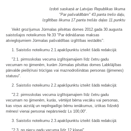
Izdoti saskaņā ar Latvijas Republikas likuma
"Par pašvaldībām" 43.panta trešo daļu,
Izglītības likuma 17.panta trešās daļas 11.punktu
Veikt grozījumus Jūrmalas pilsētas domes 2012.gada 30.augusta
saistošajos noteikumos Nr.33 "Par ēdināšanas maksas
atvieglojumiem Jūrmalas pašvaldības izglītības iestādēs":
1. Saistošo noteikumu 2.1.apakšpunktu izteikt šādā redakcijā:
"2.1. pirmsskolas vecuma izglītojamajiem līdz četru gadu
vecumam no ģimenēm, kurām Jūrmalas pilsētas domes Labklājības
pārvalde piešķīrusi trūcīgas vai maznodrošinātas personas (ģimenes)
statusu".
2. Saistošo noteikumu 2.2.apakšpunktu izteikt šādā redakcijā:
"2.2. pirmsskolas vecuma izglītojamajiem līdz četru gadu
vecumam no ģimenēm, kurās, vērtējot bērna vecāku vai personas,
kas viņus aizstāj un nepilngadīgo bērnu ienākumus, iztikas līdzekļi
mēnesī vienai personai nepārsniedz Ls 100,00".
3. Saistošo noteikumu 2.3.apakšpunktu izteikt šādā redakcijā:
"2.3. no piecu gadu vecuma līdz 12.klasei".