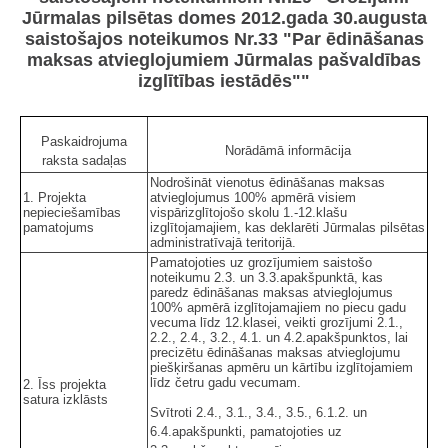
Jūrmalas pilsētas domes 2012.gada 30.augusta
saistošajos noteikumos Nr.33 "Par ēdināšanas
maksas atvieglojumiem Jūrmalas pašvaldības
izglītības iestādēs""
Paskaidrojuma
Norādāmā informācija
raksta sadaļas
Nodrošināt vienotus ēdināšanas maksas
1. Projekta
atvieglojumus 100% apmērā visiem
nepieciešamības
vispārizglītojošo skolu 1.-12.klašu
pamatojums
izglītojamajiem, kas deklarēti Jūrmalas pilsētas
administratīvajā teritorijā.
Pamatojoties uz grozījumiem saistošo
noteikumu 2.3. un 3.3.apakšpunktā, kas
paredz ēdināšanas maksas atvieglojumus
100% apmērā izglītojamajiem no piecu gadu
vecuma līdz 12.klasei, veikti grozījumi 2.1.,
2.2., 2.4., 3.2., 4.1. un 4.2.apakšpunktos, lai
precizētu ēdināšanas maksas atvieglojumu
piešķiršanas apmēru un kārtību izglītojamiem
līdz četru gadu vecumam.
2. Īss projekta
satura izklāsts
Svītroti 2.4., 3.1., 3.4., 3.5., 6.1.2. un
6.4.apakšpunkti, pamatojoties uz