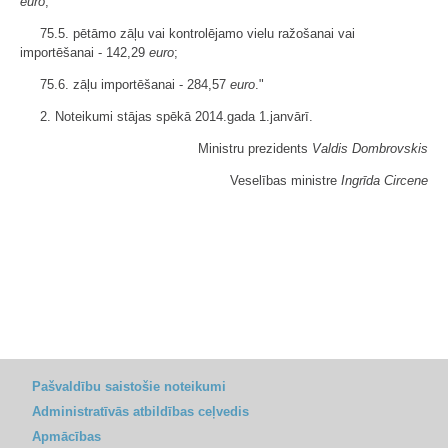
euro
;
75.5. pētāmo zāļu vai kontrolējamo vielu ražošanai vai
importēšanai - 142,29
euro
;
75.6. zāļu importēšanai - 284,57
euro
."
2. Noteikumi stājas spēkā 2014.gada 1.janvārī.
Ministru prezidents
Valdis Dombrovskis
Veselības ministre
Ingrīda Circene
Pašvaldību saistošie noteikumi
Administratīvās atbildības ceļvedis
Apmācības