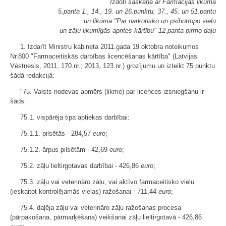
Izdoti saskaņā ar Farmācijas likuma
5.panta 1., 14., 19. un 26.punktu, 37., 45. un 51.pantu
un likuma "Par narkotisko un psihotropo vielu
un zāļu likumīgās aprites kārtību" 12.panta pirmo daļu
1. Izdarīt Ministru kabineta 2011.gada 19.oktobra noteikumos
Nr.800 "Farmaceitiskās darbības licencēšanas kārtība" (Latvijas
Vēstnesis, 2011, 170.nr.; 2013, 123.nr.) grozījumu un izteikt 75.punktu
šādā redakcijā:
"75. Valsts nodevas apmērs (likme) par licences izsniegšanu ir
šāds:
75.1. vispārēja tipa aptiekas darbībai:
75.1.1. pilsētās - 284,57
euro
;
75.1.2. ārpus pilsētām - 42,69
euro
;
75.2. zāļu lieltirgotavas darbībai - 426,86
euro
;
75.3. zāļu vai veterināro zāļu, vai aktīvo farmaceitisko vielu
(ieskaitot kontrolējamās vielas) ražošanai - 711,44
euro
;
75.4. daļēja zāļu vai veterināro zāļu ražošanas procesa
(pārpakošana, pārmarķēšana) veikšanai zāļu lieltirgotavā - 426,86