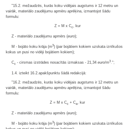
"15.2. mežaudzēs, kurās koku vidējais augstums ir 12 metru un
vairāk, materiālo zaudējumu apmēru aprēķina, izmantojot šādu
formulu:
Z = M x C
, kur
c
Z - materiālo zaudējumu apmērs (
euro
);
3
M - bojāto koku krāja (m
) (par bojātiem kokiem uzskata iznīkušos
kokus un pusi no vidēji bojātiem kokiem);
3
C
- cirsmas izstrādes nosacītās izmaksas - 21,34
euro
/m
.";
c
1.4. izteikt 16.2.apakšpunktu šādā redakcijā:
"16.2. mežaudzēs, kurās koku vidējais augstums ir 12 metru un
vairāk, materiālo zaudējumu apmēru aprēķina, izmantojot šādu
formulu:
Z = M x C
+ C
, kur
c
a
Z - materiālo zaudējumu apmērs (
euro
);
3
M - bojāto koku krāja (m
) (par bojātiem kokiem uzskata iznīkušos
kokus un pusi no vidēji bojātiem kokiem);