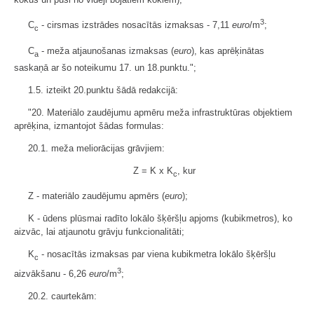
3
C
- cirsmas izstrādes nosacītās izmaksas - 7,11
euro
/m
;
c
C
- meža atjaunošanas izmaksas (
euro
), kas aprēķinātas
a
saskaņā ar šo noteikumu 17. un 18.punktu.";
1.5. izteikt 20.punktu šādā redakcijā:
"20. Materiālo zaudējumu apmēru meža infrastruktūras objektiem
aprēķina, izmantojot šādas formulas:
20.1. meža meliorācijas grāvjiem:
Z = K x K
, kur
c
Z - materiālo zaudējumu apmērs (
euro
);
K - ūdens plūsmai radīto lokālo šķēršļu apjoms (kubikmetros), ko
aizvāc, lai atjaunotu grāvju funkcionalitāti;
K
- nosacītās izmaksas par viena kubikmetra lokālo šķēršļu
c
3
aizvākšanu - 6,26
euro
/m
;
20.2. caurtekām: