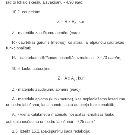
radīto lokālo šķēršļu aizvākšanu - 4,98
euro
;
10.2. caurtekām:
Z = R x R
, kur
c
Z - materiālo zaudējumu apmērs (
euro
);
R - caurtekas garums (metros), ko attīra, lai atjaunotu caurtekas
funkcionalitāti;
R
- caurtekas attīrīšanas nosacītās izmaksas - 32,73
euro
/m;
c
10.3. lauku autoceļiem:
Z = A x A
, kur
c
Z - materiālo zaudējumu apmērs (
euro
);
A - materiālu apjoms (kubikmetros), kas nepieciešams iesēdumu
un bedru labošanai, lai atjaunotu lauku autoceļa funkcionalitāti;
A
- viena kubikmetra materiālu nosacītās izmaksas lauku
c
autoceļu iesēdumu un bedru labošanai - 9,25
euro.
";
1.3. izteikt 15.2.apakšpunktu šādā redakcijā: