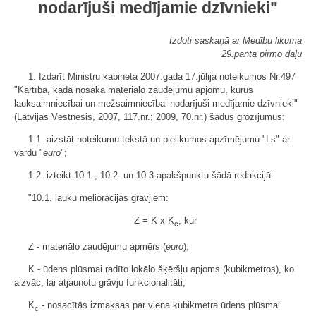
nodarījuši medījamie dzīvnieki"
Izdoti saskaņā ar Medību likuma
29.panta pirmo daļu
1. Izdarīt Ministru kabineta 2007.gada 17.jūlija noteikumos Nr.497
"Kārtība, kādā nosaka materiālo zaudējumu apjomu, kurus
lauksaimniecībai un mežsaimniecībai nodarījuši medījamie dzīvnieki"
(Latvijas Vēstnesis, 2007, 117.nr.; 2009, 70.nr.) šādus grozījumus:
1.1. aizstāt noteikumu tekstā un pielikumos apzīmējumu "Ls" ar
vārdu "
euro
";
1.2. izteikt 10.1., 10.2. un 10.3.apakšpunktu šādā redakcijā:
"10.1. lauku meliorācijas grāvjiem:
Z = K x K
, kur
c
Z - materiālo zaudējumu apmērs (
euro
);
K - ūdens plūsmai radīto lokālo šķēršļu apjoms (kubikmetros), ko
aizvāc, lai atjaunotu grāvju funkcionalitāti;
K
- nosacītās izmaksas par viena kubikmetra ūdens plūsmai
c