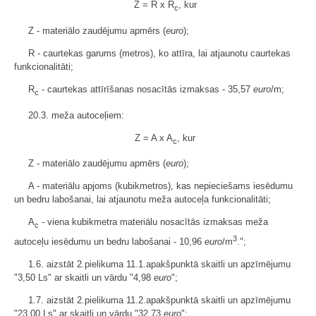
Z = R x R
, kur
c
Z - materiālo zaudējumu apmērs (
euro
);
R - caurtekas garums (metros), ko attīra, lai atjaunotu caurtekas
funkcionalitāti;
R
- caurtekas attīrīšanas nosacītās izmaksas - 35,57
euro
/m;
c
20.3. meža autoceļiem:
Z = A x A
, kur
c
Z - materiālo zaudējumu apmērs (
euro
);
A - materiālu apjoms (kubikmetros), kas nepieciešams iesēdumu
un bedru labošanai, lai atjaunotu meža autoceļa funkcionalitāti;
A
- viena kubikmetra materiālu nosacītās izmaksas meža
c
3
autoceļu iesēdumu un bedru labošanai - 10,96
euro
/m
.";
1.6. aizstāt 2.pielikuma 11.1.apakšpunktā skaitli un apzīmējumu
"3,50 Ls" ar skaitli un vārdu "4,98
euro
";
1.7. aizstāt 2.pielikuma 11.2.apakšpunktā skaitli un apzīmējumu
"23,00 Ls" ar skaitli un vārdu "32,73
euro
";