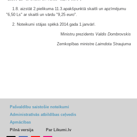
1.8. aizstāt 2.pielikuma 11.3.apakšpunktā skaitli un apzīmējumu
"6,50 Ls" ar skaitli un vārdu "9,25
euro
".
2. Noteikumi stājas spēkā 2014.gada 1.janvārī.
Ministru prezidents
Valdis Dombrovskis
Zemkopības ministre
Laimdota Straujuma
Pašvaldību saistošie noteikumi
Administratīvās atbildības ceļvedis
Apmācības
Pilnā versija
Par Likumi.lv