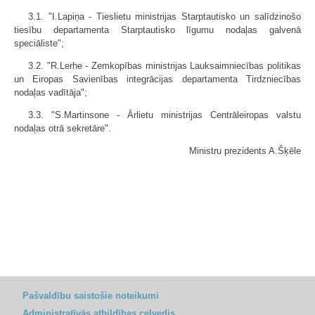
3.1. "I.Lapiņa - Tieslietu ministrijas Starptautisko un salīdzinošo
tiesību departamenta Starptautisko līgumu nodaļas galvenā
speciāliste";
3.2. "R.Lerhe - Zemkopības ministrijas Lauksaimniecības politikas
un Eiropas Savienības integrācijas departamenta Tirdzniecības
nodaļas vadītāja";
3.3. "S.Martinsone - Ārlietu ministrijas Centrāleiropas valstu
nodaļas otrā sekretāre".
Ministru prezidents A.Šķēle
Pašvaldību saistošie noteikumi
Administratīvās atbildības ceļvedis