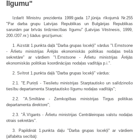
līgumu"
Izdarīt Ministru prezidenta 1999.gada 17.jūnija rīkojumā Nr.255
"Par darba grupu Latvijas Republikas un Bulgārijas Republikas
sarunām par brīvās tirdzniecības līgumu" (Latvijas Vēstnesis, 1999,
200./207.nr.) šādus grozījumus:
1. Aizstāt 1.punkta daļā "Darba grupas locekļi" vārdus "I.Ernstsone
- Ārlietu ministrijas Ārējās ekonomiskās politikas nodaļas trešā
sekretāre" ar vārdiem "I.Ernstsone - Ārlietu ministrijas Ārējās
ekonomiskās politikas koordinācijas nodaļas vadītāja p.i.".
2. Svītrot 1.punkta daļā "Darba grupas locekļi" vārdus:
2.1. "E.Puriņš - Tieslietu ministrijas Starptautisko un salīdzinošo
tiesību departamenta Starptautisko līgumu nodaļas vadītājs";
2.2. "A.Smiltāne - Zemkopības ministrijas Tirgus politikas
departamenta direktore";
2.3. "Ā.Vīgants - Ārlietu ministrijas Centrāleiropas valstu nodaļas
otrais sekretārs".
3. Papildināt 1.punkta daļu "Darba grupas locekļi" ar vārdiem
(alfabēta secībā):