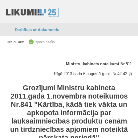
Darbības ar dokumentu
Tiesību akts:
spēkā esošs
Ministru kabineta noteikumi Nr.511
Rīgā 2013.gada 6.augustā (prot. Nr.42 42.§)
Grozījumi Ministru kabineta
2011.gada 1.novembra noteikumos
Nr.841 "Kārtība, kādā tiek vākta un
apkopota informācija par
lauksaimniecības produktu cenām
un tirdzniecības apjomiem noteiktā
pārskata periodā"