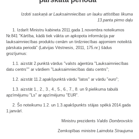
Izdoti saskaņā ar Lauksaimniecības un lauku attīstības likuma
13.panta pirmo daļu
1. Izdarīt Ministru kabineta 2011.gada 1.novembra noteikumos
Nr.841 "Kārtība, kādā tiek vākta un apkopota informācija par
lauksaimniecības produktu cenām un tirdzniecības apjomiem noteiktā
pārskata periodā" (Latvijas Vēstnesis, 2011, 175.nr.) šādus
grozījumus:
1.1. aizstāt 2.punktā vārdus "valsts aģentūra "Lauksaimniecības
datu centrs"" ar vārdiem "Lauksaimniecības datu centrs";
1.2. aizstāt 11.2.apakšpunktā vārdu "latos" ar vārdu "
euro
";
1.3. aizstāt 1., 2., 3., 4., 5., 6., 7., 8. un 9.pielikuma tabulā
apzīmējumu "Ls" ar apzīmējumu "EUR".
2. Šo noteikumu 1.2. un 1.3.apakšpunkts stājas spēkā 2014.gada
1.janvārī.
Ministru prezidents
Valdis Dombrovskis
Zemkopības ministre
Laimdota Straujuma