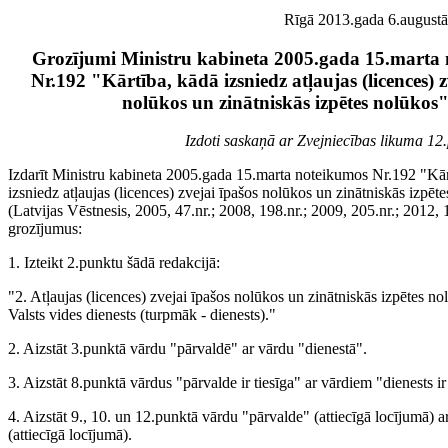
Rīgā 2013.gada 6.augustā 
Grozījumi Ministru kabineta 2005.gada 15.marta
Nr.192 "Kārtība, kādā izsniedz atļaujas (licences) z
nolūkos un zinātniskās izpētes nolūkos
Izdoti saskaņā ar Zvejniecības likuma 12.
Izdarīt Ministru kabineta 2005.gada 15.marta noteikumos Nr.192 "Kār
izsniedz atļaujas (licences) zvejai īpašos nolūkos un zinātniskās izpēt
(Latvijas Vēstnesis, 2005, 47.nr.; 2008, 198.nr.; 2009, 205.nr.; 2012, 
grozījumus:
1. Izteikt 2.punktu šādā redakcijā:
"2. Atļaujas (licences) zvejai īpašos nolūkos un zinātniskās izpētes no
Valsts vides dienests (turpmāk - dienests)."
2. Aizstāt 3.punktā vārdu "pārvaldē" ar vārdu "dienestā".
3. Aizstāt 8.punktā vārdus "pārvalde ir tiesīga" ar vārdiem "dienests ir 
4. Aizstāt 9., 10. un 12.punktā vārdu "pārvalde" (attiecīgā locījumā) a
(attiecīgā locījumā).