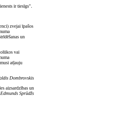
nests ir tiesīgs".
enci) zvejai īpašos
lēmuma
trīdēšanas un
nolūkos vai
lēmuma
ēmusi atļauju
aldis Dombrovskis
es aizsardzības un
s
Edmunds Sprūdžs