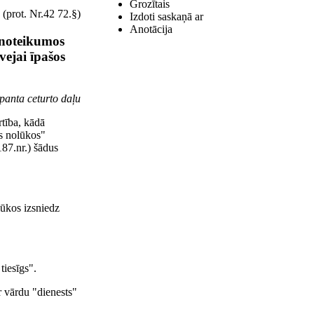
Grozītais
(prot. Nr.42 72.§)
Izdoti saskaņā ar
Anotācija
 noteikumos
vejai īpašos
"
panta ceturto daļu
tība, kādā
es nolūkos"
187.nr.) šādus
lūkos izsniedz
tiesīgs".
r vārdu "dienests"