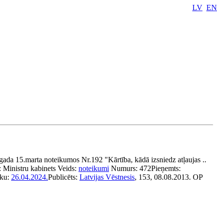
LV
EN
ada 15.marta noteikumos Nr.192 "Kārtība, kādā izsniedz atļaujas ..
:
Ministru kabinets
Veids:
noteikumi
Numurs:
472
Pieņemts:
ēku:
26.04.2024.
Publicēts:
Latvijas Vēstnesis
, 153, 08.08.2013.
OP