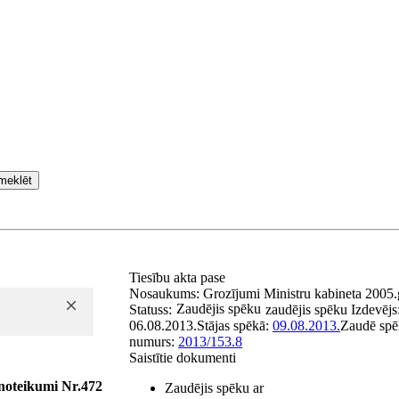
meklēt
Tiesību akta pase
Nosaukums:
Grozījumi Ministru kabineta 2005.g
Zaudējis spēku
Statuss:
zaudējis spēku
Izdevējs
06.08.2013.
Stājas spēkā:
09.08.2013.
Zaudē sp
numurs:
2013/153.8
Saistītie dokumenti
 noteikumi Nr.472
Zaudējis spēku ar