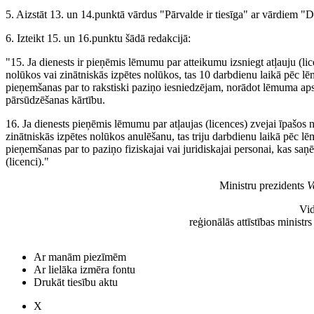
5. Aizstāt 13. un 14.punktā vārdus "Pārvalde ir tiesīga" ar vārdiem "Die
6. Izteikt 15. un 16.punktu šādā redakcijā:
"15. Ja dienests ir pieņēmis lēmumu par atteikumu izsniegt atļauju (lic
nolūkos vai zinātniskās izpētes nolūkos, tas 10 darbdienu laikā pēc 
pieņemšanas par to rakstiski paziņo iesniedzējam, norādot lēmuma aps
pārsūdzēšanas kārtību.
16. Ja dienests pieņēmis lēmumu par atļaujas (licences) zvejai īpašos 
zinātniskās izpētes nolūkos anulēšanu, tas triju darbdienu laikā pēc 
pieņemšanas par to paziņo fiziskajai vai juridiskajai personai, kas saņ
(licenci)."
Ministru prezidents
V
Vid
reģionālās attīstības ministr
Ar manām piezīmēm
Ar lielāka izmēra fontu
Drukāt tiesību aktu
X