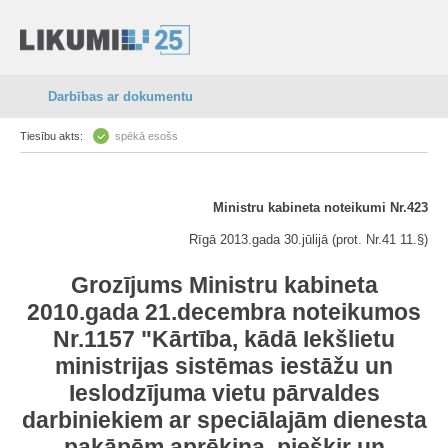
Darbības ar dokumentu
Tiesību akts:
spēkā esošs
Ministru kabineta noteikumi Nr.423
Rīgā 2013.gada 30.jūlijā (prot. Nr.41 11.§)
Grozījums Ministru kabineta
2010.gada 21.decembra noteikumos
Nr.1157 "Kārtība, kādā Iekšlietu
ministrijas sistēmas iestāžu un
Ieslodzījuma vietu pārvaldes
darbiniekiem ar speciālajām dienesta
pakāpēm aprēķina, piešķir un