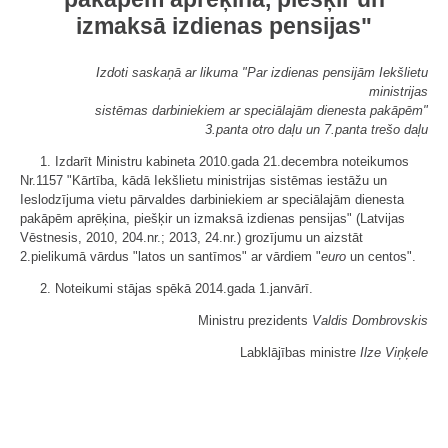
izmaksā izdienas pensijas"
Izdoti saskaņā ar likuma "Par izdienas pensijām Iekšlietu
ministrijas
sistēmas darbiniekiem ar speciālajām dienesta pakāpēm"
3.panta otro daļu un 7.panta trešo daļu
1. Izdarīt Ministru kabineta 2010.gada 21.decembra noteikumos
Nr.1157 "Kārtība, kādā Iekšlietu ministrijas sistēmas iestāžu un
Ieslodzījuma vietu pārvaldes darbiniekiem ar speciālajām dienesta
pakāpēm aprēķina, piešķir un izmaksā izdienas pensijas" (Latvijas
Vēstnesis, 2010, 204.nr.; 2013, 24.nr.) grozījumu un aizstāt
2.pielikumā vārdus "latos un santīmos" ar vārdiem "
euro
un centos".
2. Noteikumi stājas spēkā 2014.gada 1.janvārī.
Ministru prezidents
Valdis Dombrovskis
Labklājības ministre
Ilze Viņķele