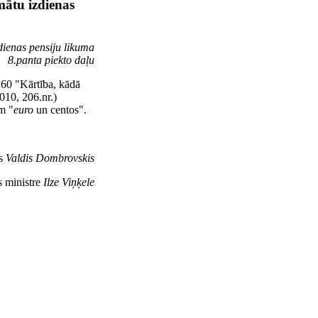
mātu izdienas
dienas pensiju likuma
8.panta piekto daļu
160 "Kārtība, kādā
010, 206.nr.)
m "
euro
un centos".
ts
Valdis Dombrovskis
s ministre
Ilze Viņķele