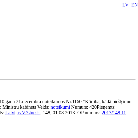
LV
EN
10.gada 21.decembra noteikumos Nr.1160 "Kārtība, kādā piešķir un
s:
Ministru kabinets
Veids:
noteikumi
Numurs:
420
Pieņemts:
ts:
Latvijas Vēstnesis
, 148, 01.08.2013.
OP numurs:
2013/148.11