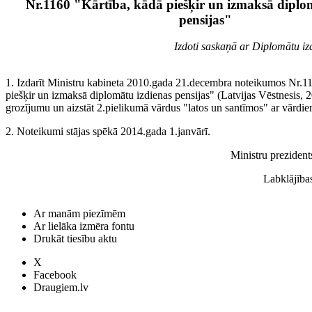
Nr.1160 "Kārtība, kādā piešķir un izmaksā diplo
pensijas"
Izdoti saskaņā ar Diplomātu iz
1. Izdarīt Ministru kabineta 2010.gada 21.decembra noteikumos Nr.1
piešķir un izmaksā diplomātu izdienas pensijas" (Latvijas Vēstnesis, 2
grozījumu un aizstāt 2.pielikumā vārdus "latos un santīmos" ar vārdie
2. Noteikumi stājas spēkā 2014.gada 1.janvārī.
Ministru preziden
Labklājība
Ar manām piezīmēm
Ar lielāka izmēra fontu
Drukāt tiesību aktu
X
Facebook
Draugiem.lv