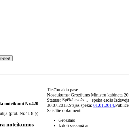
meklēt
Tiesību akta pase
Nosaukums:
Grozījums Ministru kabineta 20
Spēkā esošs
Statuss:
..
spēkā esošs
Izdevēj
ta noteikumi Nr.420
30.07.2013.
Stājas spēkā:
01.01.2014.
Publicē
Saistītie dokumenti
lijā (prot. Nr.41 8.§)
Grozītais
ra noteikumos
Izdoti saskaņā ar