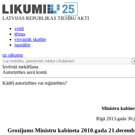
LATVIJAS REPUBLIKAS TIESĪBU AKTI
veidi
tēmas
visvairāk skatītie
jaunākie
uz sākumu
Izvērstā meklēšana
Autorizēties savā kontā
Kādēļ autorizēties vai reģistrēties?
Ministru kabine
Rīgā 2013.gada 30.jū
Grozījums Ministru kabineta 2010.gada 21.decemb