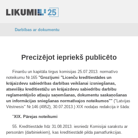
Darbības ar dokumentu
Precizējot iepriekš publicēto
Finanšu un kapitāla tirgus komisijas 25.07.2013. normatīvo
noteikumu Nr.165
"Grozījumi
"Licenču kredītiestādes un
krājaizdevu sabiedrības darbības veikšanai izsniegšanas,
atsevišķu kredītiestāžu un krājaizdevu sabiedrību darbību
reglamentējošo atļauju saņemšanas, dokumentu saskaņošanas
un informācijas sniegšanas normatīvajos noteikumos""
("Latvijas
Vēstnesis" Nr.146 (4952), 30.07.2013.) XIX nodaļas redakcija ir šāda:
"
XIX. Pārejas noteikumi
55. Kredītiestāde līdz 31.08.2013. iesniedz Komisijai sarakstu ar
personām (darbiniekiem), kas kredītiestādē pilda pamatfunkcijas.