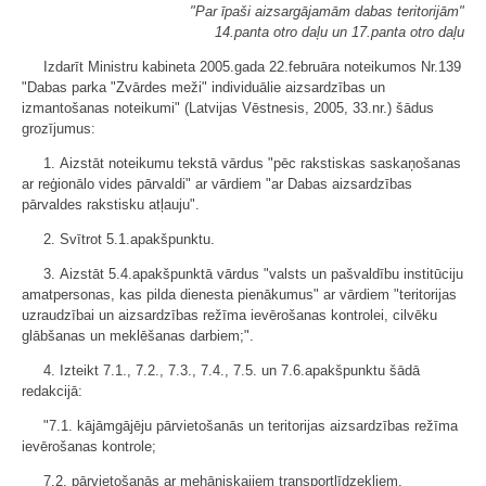
"Par īpaši aizsargājamām dabas teritorijām"
14.panta otro daļu un 17.panta otro daļu
Izdarīt Ministru kabineta 2005.gada 22.februāra noteikumos Nr.139
"Dabas parka "Zvārdes meži" individuālie aizsardzības un
izmantošanas noteikumi" (Latvijas Vēstnesis, 2005, 33.nr.) šādus
grozījumus:
1. Aizstāt noteikumu tekstā vārdus "pēc rakstiskas saskaņošanas
ar reģionālo vides pārvaldi" ar vārdiem "ar Dabas aizsardzības
pārvaldes rakstisku atļauju".
2. Svītrot 5.1.apakšpunktu.
3. Aizstāt 5.4.apakšpunktā vārdus "valsts un pašvaldību institūciju
amatpersonas, kas pilda dienesta pienākumus" ar vārdiem "teritorijas
uzraudzībai un aizsardzības režīma ievērošanas kontrolei, cilvēku
glābšanas un meklēšanas darbiem;".
4. Izteikt 7.1., 7.2., 7.3., 7.4., 7.5. un 7.6.apakšpunktu šādā
redakcijā:
"7.1. kājāmgājēju pārvietošanās un teritorijas aizsardzības režīma
ievērošanas kontrole;
7.2. pārvietošanās ar mehāniskajiem transportlīdzekļiem,