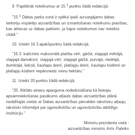
1
9. Papildināt noteikumus ar 15.
punktu šādā redakcijā:
1
"15.
Dabas parka zonā ir spēkā īpaši aizsargājamo dabas
teritoriju vispārējo aizsardzības un izmantošanas noteikumu prasības,
kas attiecas uz dabas parkiem, ja šajos noteikumos nav noteikts
citādi."
10. Izteikt 16.3.apakšpunktu šādā redakcijā:
"16.3. kailcirtes maksimālā platība vērī, gāršā, slapjajā mētrājā,
slapjajā damaksnī, slapjajā vērī, slapjajā gāršā, purvājā, niedrājā,
dumbrājā, liekņā, šaurlapu ārenī, platlapju ārenī, šaurlapu kūdrenī un
platlapju kūdrenī nepārsniedz vienu hektāru."
11. Izteikt 20.punktu šādā redakcijā:
"20. Atklāto ainavu apauguma nodedzināšana kā biotopu
apsaimniekošanas pasākums atļauts dabas aizsardzības plānā
norādītajās vietās ar Dabas aizsardzības pārvaldes rakstisku atļauju,
rakstiski informējot par ugunsdrošību un ugunsdzēsību atbildīgo
institūciju."
Ministru prezidenta vietā -
aizsardzības ministrs
Artis Pabriks