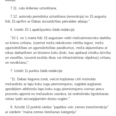
7.11. ceļu ikdienas uzturēšana;
7.12. autoceļu periodiska uzturēšana (renovācija) no 15.augusta
līdz 15.aprīlim ar Dabas aizsardzības pārvaldes atļauju."
6. Izteikt 10.1.apakšpunktu šādā redakcijā:
"10.1. no 1.marta līdz 15.augustam veikt mežsaimniecisko darbību
un krūmu ciršanu, izņemot meža nekoksnes vērtību ieguvi, meža
ugunsdrošības un ugunsdzēsības pasākumus, meža atjaunošanu ar
rokas darbarīkiem un bīstamo koku (koki, kas apdraud cilvēku dzīvību
un veselību, tuvumā esošās ēkas vai infrastruktūras objektus) ciršanu
un novākšanu;".
7. Izteikt 11.punktu šādā redakcijā:
"11. Dabas lieguma zonā, veicot kopšanas cirti mistrotās
mežaudzēs ar lapu koku sugu piemistrojumu, saglabā augšanas
apstākļiem atbilstošu lapu koku sugu piemistrojumu vismaz piecu
procentu apjomā no mežaudzes sastāva, lai nodrošinātu ligzdošanas
vietas īpaši aizsargājamām dzeņu sugām."
8. Aizstāt 12.punktā vārdus "papildus veic zemes transformāciju"
ar vārdiem "maina zemes lietošanas kategoriju".