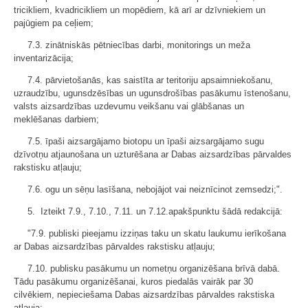
tricikliem, kvadricikliem un mopēdiem, kā arī ar dzīvniekiem un
pajūgiem pa ceļiem;
7.3. zinātniskās pētniecības darbi, monitorings un meža
inventarizācija;
7.4. pārvietošanās, kas saistīta ar teritoriju apsaimniekošanu,
uzraudzību, ugunsdzēsības un ugunsdrošības pasākumu īstenošanu,
valsts aizsardzības uzdevumu veikšanu vai glābšanas un
meklēšanas darbiem;
7.5. īpaši aizsargājamo biotopu un īpaši aizsargājamo sugu
dzīvotņu atjaunošana un uzturēšana ar Dabas aizsardzības pārvaldes
rakstisku atļauju;
7.6. ogu un sēņu lasīšana, nebojājot vai neiznīcinot zemsedzi;".
5. Izteikt 7.9., 7.10., 7.11. un 7.12.apakšpunktu šādā redakcijā:
"7.9. publiski pieejamu izziņas taku un skatu laukumu ierīkošana
ar Dabas aizsardzības pārvaldes rakstisku atļauju;
7.10. publisku pasākumu un nometņu organizēšana brīvā dabā.
Tādu pasākumu organizēšanai, kuros piedalās vairāk par 30
cilvēkiem, nepieciešama Dabas aizsardzības pārvaldes rakstiska
atļauja;