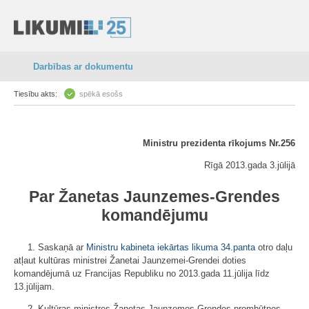
Darbības ar dokumentu
Tiesību akts:
spēkā esošs
Ministru prezidenta rīkojums Nr.256
Rīgā 2013.gada 3.jūlijā
Par Žanetas Jaunzemes-Grendes
komandējumu
1. Saskaņā ar
Ministru kabineta iekārtas likuma
34.panta
otro daļu
atļaut kultūras ministrei Žanetai Jaunzemei-Grendei doties
komandējumā uz Francijas Republiku no 2013.gada 11.jūlija līdz
13.jūlijam.
2. Kultūras ministres Žanetas Jaunzemes-Grendes prombūtnes