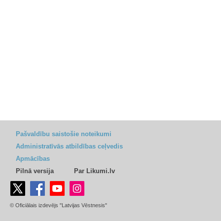
Pašvaldību saistošie noteikumi
Administratīvās atbildības ceļvedis
Apmācības
Pilnā versija
Par Likumi.lv
© Oficiālais izdevējs "Latvijas Vēstnesis"