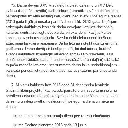
"6. Darba devējs XXV Vispārējo latviešu dziesmu un XV Deju
svētku (turpmāk - svētki) dalībniekam (turpmāk - svētku dalībnieks),
pamatojoties uz viņa iesniegumu, dienu pēc svētku noslēguma dienas
(2013.gada 8.jūliju) nosaka par brīvdienu. Līdz 2013.gada 15.jūlijam
attiecīgais darbinieks iesniedz darba devējam Latvijas Nacionālā
kultūras centra izsniegtu svētku dalībnieka identifikācijas kartes
kopiju un uzrāda tās oriģinālu. Svētku dalībnieka nodarbināšana
attiecīgajā brīvdienā iespējama Darba likumā noteiktajos izņēmuma
gadījumos. Darba devējs ir tiesīgs prasīt, lai darbinieks, kurš kā
svētku dalībnieks izmantojis attiecīgo apmaksāto brīvdienu, šajā
dienā nenostrādātās darba stundas nostrādā (arī pa daļām) citā laikā
tā paša mēneša ietvaros, bet summētā darba laika nodarbinātajiem -
pārskata perioda ietvaros. Šis darbs nav uzskatāms par virsstundu
darbu.
7. Ministru kabinets līdz 2013.gada 31.decembrim iesniedz
Saeimai likumprojektu, kas paredz pamatotu un izsvērtu risinājumu
brīvdienas (svētku dienas) piešķiršanai saistībā ar Vispārējo latviešu
dziesmu un deju svētku noslēgumu (noslēguma diena un nākamā
diena)."
Likums stājas spēkā nākamajā dienā pēc tā izsludināšanas.
Likums Saeimā pieņemts 2013.gada 13.jūnijā.