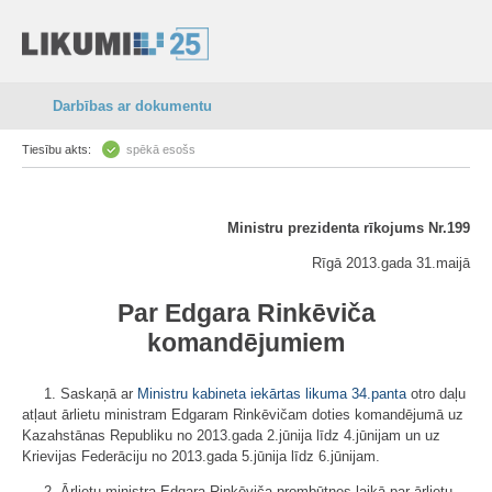
Darbības ar dokumentu
Tiesību akts:
spēkā esošs
Ministru prezidenta rīkojums Nr.199
Rīgā 2013.gada 31.maijā
Par Edgara Rinkēviča
komandējumiem
1. Saskaņā ar
Ministru kabineta iekārtas likuma
34.panta
otro daļu
atļaut ārlietu ministram Edgaram Rinkēvičam doties komandējumā uz
Kazahstānas Republiku no 2013.gada 2.jūnija līdz 4.jūnijam un uz
Krievijas Federāciju no 2013.gada 5.jūnija līdz 6.jūnijam.
2. Ārlietu ministra Edgara Rinkēviča prombūtnes laikā par ārlietu