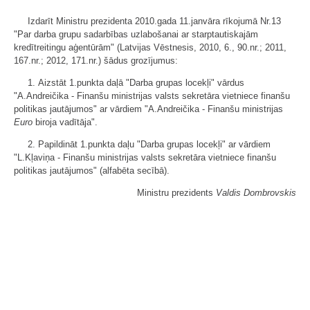
Izdarīt Ministru prezidenta 2010.gada 11.janvāra rīkojumā Nr.13
"Par darba grupu sadarbības uzlabošanai ar starptautiskajām
kredītreitingu aģentūrām" (Latvijas Vēstnesis, 2010, 6., 90.nr.; 2011,
167.nr.; 2012, 171.nr.) šādus grozījumus:
1. Aizstāt 1.punkta daļā "Darba grupas locekļi" vārdus
"A.Andreičika - Finanšu ministrijas valsts sekretāra vietniece finanšu
politikas jautājumos" ar vārdiem "A.Andreičika - Finanšu ministrijas
Euro
biroja vadītāja".
2. Papildināt 1.punkta daļu "Darba grupas locekļi" ar vārdiem
"L.Kļaviņa - Finanšu ministrijas valsts sekretāra vietniece finanšu
politikas jautājumos" (alfabēta secībā).
Ministru prezidents
Valdis Dombrovskis