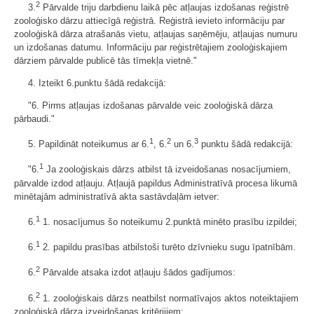
2
3.
Pārvalde triju darbdienu laikā pēc atļaujas izdošanas reģistrē
zooloģisko dārzu attiecīgā reģistrā. Reģistrā ievieto informāciju par
zooloģiskā dārza atrašanās vietu, atļaujas saņēmēju, atļaujas numuru
un izdošanas datumu. Informāciju par reģistrētajiem zooloģiskajiem
dārziem pārvalde publicē tās tīmekļa vietnē."
4. Izteikt 6.punktu šādā redakcijā:
"6. Pirms atļaujas izdošanas pārvalde veic zooloģiskā dārza
pārbaudi."
1
2
3
5. Papildināt noteikumus ar 6.
, 6.
un 6.
punktu šādā redakcijā:
1
"6.
Ja zooloģiskais dārzs atbilst tā izveidošanas nosacījumiem,
pārvalde izdod atļauju. Atļaujā papildus Administratīvā procesa likumā
minētajām administratīvā akta sastāvdaļām ietver:
1
6.
1. nosacījumus šo noteikumu 2.punktā minēto prasību izpildei;
1
6.
2. papildu prasības atbilstoši turēto dzīvnieku sugu īpatnībām.
2
6.
Pārvalde atsaka izdot atļauju šādos gadījumos:
2
6.
1. zooloģiskais dārzs neatbilst normatīvajos aktos noteiktajiem
zooloģiskā dārza izveidošanas kritērijiem;