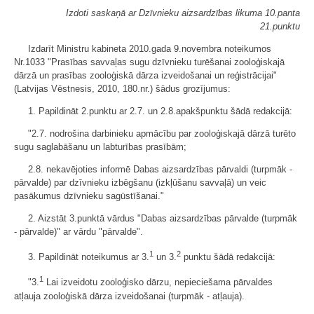
Izdoti saskaņā ar Dzīvnieku aizsardzības likuma 10.panta
21.punktu
Izdarīt Ministru kabineta 2010.gada 9.novembra noteikumos
Nr.1033 "Prasības savvaļas sugu dzīvnieku turēšanai zooloģiskajā
dārzā un prasības zooloģiskā dārza izveidošanai un reģistrācijai"
(Latvijas Vēstnesis, 2010, 180.nr.) šādus grozījumus:
1. Papildināt 2.punktu ar 2.7. un 2.8.apakšpunktu šādā redakcijā:
"2.7. nodrošina darbinieku apmācību par zooloģiskajā dārzā turēto
sugu saglabāšanu un labturības prasībām;
2.8. nekavējoties informē Dabas aizsardzības pārvaldi (turpmāk -
pārvalde) par dzīvnieku izbēgšanu (izkļūšanu savvaļā) un veic
pasākumus dzīvnieku sagūstīšanai."
2. Aizstāt 3.punktā vārdus "Dabas aizsardzības pārvalde (turpmāk
- pārvalde)" ar vārdu "pārvalde".
1
2
3. Papildināt noteikumus ar 3.
un 3.
punktu šādā redakcijā:
1
"3.
Lai izveidotu zooloģisko dārzu, nepieciešama pārvaldes
atļauja zooloģiskā dārza izveidošanai (turpmāk - atļauja).