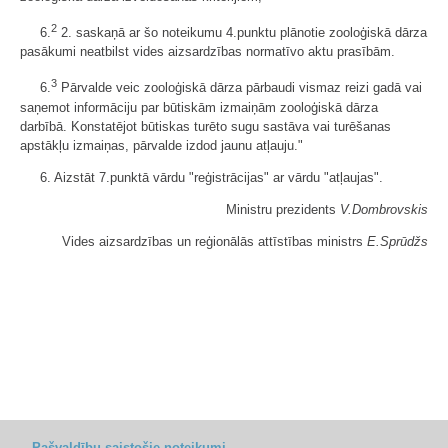
2
6.
2. saskaņā ar šo noteikumu 4.punktu plānotie zooloģiskā dārza
pasākumi neatbilst vides aizsardzības normatīvo aktu prasībām.
3
6.
Pārvalde veic zooloģiskā dārza pārbaudi vismaz reizi gadā vai
saņemot informāciju par būtiskām izmaiņām zooloģiskā dārza
darbībā. Konstatējot būtiskas turēto sugu sastāva vai turēšanas
apstākļu izmaiņas, pārvalde izdod jaunu atļauju."
6. Aizstāt 7.punktā vārdu "reģistrācijas" ar vārdu "atļaujas".
Ministru prezidents
V.Dombrovskis
Vides aizsardzības un reģionālās attīstības ministrs
E.Sprūdžs
Pašvaldību saistošie noteikumi