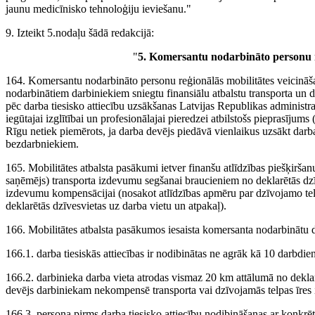
jaunu medicīnisko tehnoloģiju ieviešanu."
9. Izteikt 5.nodaļu šādā redakcijā:
"
5. Komersantu nodarbināto personu r
164. Komersantu nodarbināto personu reģionālās mobilitātes veicināš
nodarbinātiem darbiniekiem sniegtu finansiālu atbalstu transporta un
pēc darba tiesisko attiecību uzsākšanas Latvijas Republikas administrat
iegūtajai izglītībai un profesionālajai pieredzei atbilstošs pieprasīju
Rīgu netiek piemērots, ja darba devējs piedāvā vienlaikus uzsākt darba
bezdarbniekiem.
165. Mobilitātes atbalsta pasākumi ietver finanšu atlīdzības piešķirš
saņēmējs) transporta izdevumu segšanai braucieniem no deklarētās dzīv
izdevumu kompensācijai (nosakot atlīdzības apmēru par dzīvojamo tel
deklarētās dzīvesvietas uz darba vietu un atpakaļ).
166. Mobilitātes atbalsta pasākumos iesaista komersanta nodarbinātu d
166.1. darba tiesiskās attiecības ir nodibinātas ne agrāk kā 10 darbdi
166.2. darbinieka darba vieta atrodas vismaz 20 km attālumā no deklarē
devējs darbiniekam nekompensē transporta vai dzīvojamās telpas īres
166.3. persona pirms darba tiesisko attiecību nodibināšanas ar konkrēt