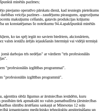
kšpunktā minētās pazīmes;
ējo pieejamo operatīvo pārskatu dienā, kad iesniegts pieteikums
s darbības veicēja pazīmes - zaudējumu pieaugums, apgrozījuma
ocentu maksājumu celšanās, gatavās produkcijas krājumu
ērtība un konstatējamas šo noteikumu 94.4.apakšpunktā minētās
kļiem, ko tas spēj iegūt no saviem biedriem, akcionāriem,
z valsts iestāžu ārējās iejaukšanās īstermiņā vai vidējā termiņā
 jomā darbojas trīs nedēļas" ar vārdiem "trīs profesionālās
ļas".
em "profesionālās izglītības programmai".
m "profesionālās izglītības programmā".
 aģentūra slēdz līgumus ar ārstniecības iestādēm, kuru
a prasībām tiek apmaksāti no valsts pamatbudžeta (ārstniecības
arības slimību ārstēšanu saskaņā ar Minesotas 12 soļu
niecībā izmantojamo medicīnisko tehnoloģiju apstiprināšanu un