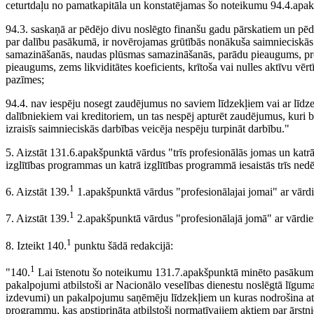
ceturtdaļu no pamatkapitāla un konstatējamas šo noteikumu 94.4.apa
94.3. saskaņā ar pēdējo divu noslēgto finanšu gadu pārskatiem un pēd
par dalību pasākumā, ir novērojamas grūtībās nonākuša saimnieciskā
samazināšanās, naudas plūsmas samazināšanās, parādu pieaugums, pr
pieaugums, zems likviditātes koeficients, krītoša vai nulles aktīvu v
pazīmes;
94.4. nav iespēju nosegt zaudējumus no saviem līdzekļiem vai ar līdze
dalībniekiem vai kreditoriem, un tas nespēj apturēt zaudējumus, kuri be
izraisīs saimnieciskās darbības veicēja nespēju turpināt darbību."
5. Aizstāt 131.6.apakšpunktā vārdus "trīs profesionālās jomas un katrā
izglītības programmas un katrā izglītības programmā iesaistās trīs nedē
1
6. Aizstāt 139.
1.apakšpunktā vārdus "profesionālajai jomai" ar vārdi
1
7. Aizstāt 139.
2.apakšpunktā vārdus "profesionālajā jomā" ar vārdie
1
8. Izteikt 140.
punktu šādā redakcijā:
1
"140.
Lai īstenotu šo noteikumu 131.7.apakšpunktā minēto pasākumu,
pakalpojumi atbilstoši ar Nacionālo veselības dienestu noslēgtā līgum
izdevumi) un pakalpojumu saņēmēju līdzekļiem un kuras nodrošina atk
programmu, kas apstiprināta atbilstoši normatīvajiem aktiem par ārst