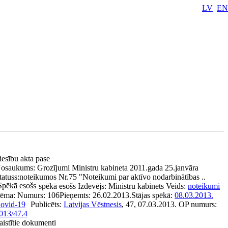
LV
EN
iesību akta pase
osaukums:
Grozījumi Ministru kabineta 2011.gada 25.janvāra
tatuss:
noteikumos Nr.75 "Noteikumi par aktīvo nodarbinātības ..
Spēkā esošs
spēkā esošs
Izdevējs:
Ministru kabinets
Veids:
noteikumi
ēma:
Numurs:
106
Pieņemts:
26.02.2013.
Stājas spēkā:
08.03.2013.
ovid-19
Publicēts:
Latvijas Vēstnesis
, 47, 07.03.2013.
OP numurs:
013/47.4
aistītie dokumenti