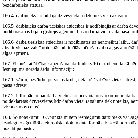
bezdarbnieka statusā;
166.4. darbinieks norādītajā dzīvesvietā ir deklarēts vismaz gadu;
166.5. darbinieks darba tiesiskās attiecības ir nodibinājis ar darba dev
nodibināšanas bija reģistrējis aģentūrā brīvu darba vietu tādā pašā pro
166.6. darba tiesiskās attiecības ir nodibinātas uz nenoteiktu laiku, d
alga ir vismaz valstī noteiktās minimālās mēneša darba algas apmērā, 
algas apmēru.
167. Finanšu atlīdzības saņemšanai darbinieks 10 darbdienu laikā pēc
Iesniegumā norāda šādu informāciju:
167.1. vārdu, uzvārdu, personas kodu, deklarētās dzīvesvietas adresi
pasta adrese);
167.2. informāciju par darba vietu - komersanta nosaukumu un darba lī
no deklarētās dzīvesvietas līdz darba vietai (attālums tiek noteikts, ņe
izbraucamos ceļus).
168. Šo noteikumu 167.punktā minēto iesniegumu darbinieks var sagata
iesniegt to aģentūrā elektroniska dokumenta formā atbilstoši normat
nosūtīt pa pastu.