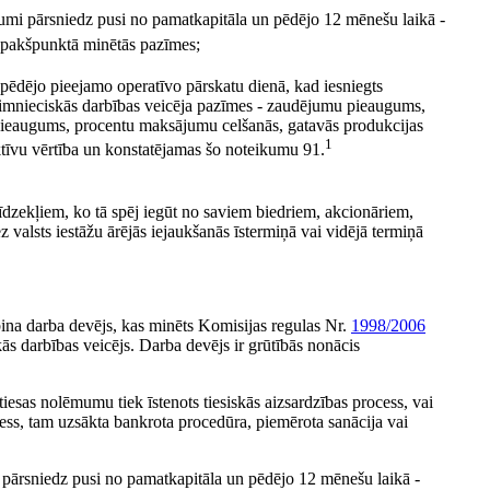
jumi pārsniedz pusi no pamatkapitāla un pēdējo 12 mēnešu laikā -
pakšpunktā minētās pazīmes;
pēdējo pieejamo operatīvo pārskatu dienā, kad iesniegts
aimnieciskās darbības veicēja pazīmes - zaudējumu pieaugums,
ieaugums, procentu maksājumu celšanās, gatavās produkcijas
1
aktīvu vērtība un konstatējamas šo noteikumu 91.
īdzekļiem, ko tā spēj iegūt no saviem biedriem, akcionāriem,
 valsts iestāžu ārējās iejaukšanās īstermiņā vai vidējā termiņā
rbina darba devējs, kas minēts Komisijas regulas Nr.
1998/2006
kās darbības veicējs. Darba devējs ir grūtībās nonācis
iesas nolēmumu tiek īstenots tiesiskās aizsardzības process, vai
ocess, tam uzsākta bankrota procedūra, piemērota sanācija vai
 pārsniedz pusi no pamatkapitāla un pēdējo 12 mēnešu laikā -