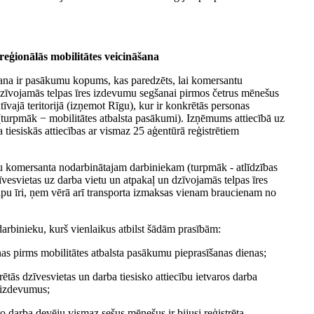
eģionālās mobilitātes veicināšana
ana ir pasākumu kopums, kas paredzēts, lai komersantu
 dzīvojamās telpas īres izdevumu segšanai pirmos četrus mēnešus
īvajā teritorijā (izņemot Rīgu), kur ir konkrētās personas
ms (turpmāk − mobilitātes atbalsta pasākumi). Izņēmums attiecībā uz
 tiesiskās attiecības ar vismaz 25 aģentūrā reģistrētiem
anu komersanta nodarbinātajam darbiniekam (turpmāk - atlīdzības
esvietas uz darba vietu un atpakaļ un dzīvojamās telpas īres
pu īri, ņem vērā arī transporta izmaksas vienam braucienam no
arbinieku, kurš vienlaikus atbilst šādām prasībām:
enas pirms mobilitātes atbalsta pasākumu pieprasīšanas dienas;
tās dzīvesvietas un darba tiesisko attiecību ietvaros darba
 izdevumus;
o darba devēju vismaz sešus mēnešus ir bijusi reģistrēta