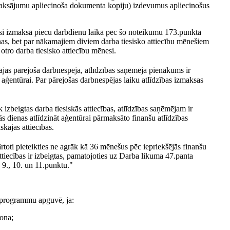
 maksājumu apliecinoša dokumenta kopiju) izdevumus apliecinošus
nesi izmaksā piecu darbdienu laikā pēc šo noteikumu 173.punktā
s, bet par nākamajiem diviem darba tiesisko attiecību mēnešiem
otro darba tiesisko attiecību mēnesi.
ājas pārejoša darbnespēja, atlīdzības saņēmēja pienākums ir
aģentūrai. Par pārejošas darbnespējas laiku atlīdzības izmaksas
 izbeigtas darba tiesiskās attiecības, atlīdzības saņēmējam ir
s dienas atlīdzināt aģentūrai pārmaksāto finanšu atlīdzības
skajās attiecībās.
toti pieteikties ne agrāk kā 36 mēnešus pēc iepriekšējās finanšu
tiecības ir izbeigtas, pamatojoties uz Darba likuma 47.panta
 9., 10. un 11.punktu."
s programmu apguvē, ja:
sona;