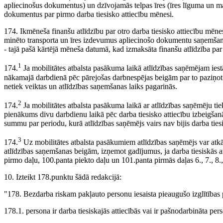
apliecinošus dokumentus) un dzīvojamās telpas īres (īres līguma un
dokumentus par pirmo darba tiesisko attiecību mēnesi.
174. Ikmēneša finanšu atlīdzību par otro darba tiesisko attiecību mē
minēto transporta un īres izdevumus apliecinošo dokumentu saņemšana
- tajā pašā kārtējā mēneša datumā, kad izmaksāta finanšu atlīdzība par 
1
174.
Ja mobilitātes atbalsta pasākuma laikā atlīdzības saņēmējam iest
nākamajā darbdienā pēc pārejošas darbnespējas beigām par to paziņot 
netiek veiktas un atlīdzības saņemšanas laiks pagarinās.
2
174.
Ja mobilitātes atbalsta pasākuma laikā ar atlīdzības saņēmēju tiek
pienākums divu darbdienu laikā pēc darba tiesisko attiecību izbeigšanā
summu par periodu, kurā atlīdzības saņēmējs vairs nav bijis darba tiesi
3
174.
Uz mobilitātes atbalsta pasākumiem atlīdzības saņēmējs var atkār
atlīdzības saņemšanas beigām, izņemot gadījumus, ja darba tiesiskās at
pirmo daļu, 100.panta piekto daļu un 101.panta pirmās daļas 6., 7., 8.,
10. Izteikt 178.punktu šādā redakcijā:
"178. Bezdarba riskam pakļauto personu iesaista pieaugušo izglītība
178.1. persona ir darba tiesiskajās attiecībās vai ir pašnodarbināta per