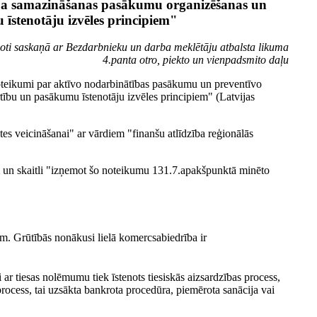
ba samazināšanas pasākumu organizēšanas un
īstenotāju izvēles principiem"
doti saskaņā ar Bezdarbnieku un darba meklētāju atbalsta likuma
4.panta otro, piekto un vienpadsmito daļu
oteikumi par aktīvo nodarbinātības pasākumu un preventīvo
bu un pasākumu īstenotāju izvēles principiem" (Latvijas
tes veicināšanai" ar vārdiem "finanšu atlīdzība reģionālās
m un skaitli "izņemot šo noteikumu 131.7.apakšpunktā minēto
am. Grūtībās nonākusi lielā komercsabiedrība ir
ar tiesas nolēmumu tiek īstenots tiesiskās aizsardzības process,
 process, tai uzsākta bankrota procedūra, piemērota sanācija vai