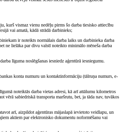
ēju, kurš vismaz vienu nedēļu pirms šo darba tiesisko attiecību
fesijā vai amatā, kādā strādā darbinieks;
arbiniekam ir noteikts normālais darba laiks un darbinieka darba
bet ne lielāka par divu valstī noteikto minimālo mēneša darba
 darba līguma noslēgšanas iesniedz aģentūrā iesniegumu.
, bankas konta numuru un kontaktinformāciju (tālruņa numurs, e-
gumā noteiktās darba vietas adresi, kā arī attālumu kilometros
mot vērā sabiedriskā transporta maršrutu, bet, ja tāda nav, tuvākos
vot arī, aizpildot aģentūras mājaslapā ievietoto veidlapu, un
īvajiem aktiem par elektronisko dokumentu noformēšanu vai