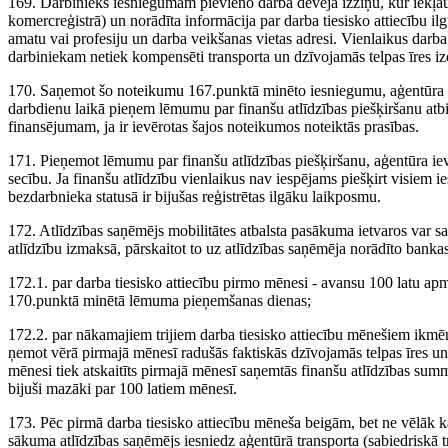
169. Darbinieks iesniegumam pievieno darba devēja izziņu, kur iekļau
komercreģistrā) un norādīta informācija par darba tiesisko attiecību i
amatu vai profesiju un darba veikšanas vietas adresi. Vienlaikus darba 
darbiniekam netiek kompensēti transporta un dzīvojamās telpas īres i
170. Saņemot šo noteikumu 167.punktā minēto iesniegumu, aģentūra to
darbdienu laikā pieņem lēmumu par finanšu atlīdzības piešķiršanu atb
finansējumam, ja ir ievērotas šajos noteikumos noteiktās prasības.
171. Pieņemot lēmumu par finanšu atlīdzības piešķiršanu, aģentūra 
secību. Ja finanšu atlīdzību vienlaikus nav iespējams piešķirt visiem i
bezdarbnieka statusā ir bijušas reģistrētas ilgāku laikposmu.
172. Atlīdzības saņēmējs mobilitātes atbalsta pasākuma ietvaros var s
atlīdzību izmaksā, pārskaitot to uz atlīdzības saņēmēja norādīto bankas
172.1. par darba tiesisko attiecību pirmo mēnesi - avansu 100 latu a
170.punktā minētā lēmuma pieņemšanas dienas;
172.2. par nākamajiem trijiem darba tiesisko attiecību mēnešiem ikmēn
ņemot vērā pirmajā mēnesī radušās faktiskās dzīvojamās telpas īres u
mēnesi tiek atskaitīts pirmajā mēnesī saņemtās finanšu atlīdzības summ
bijuši mazāki par 100 latiem mēnesī.
173. Pēc pirmā darba tiesisko attiecību mēneša beigām, bet ne vēlāk k
sākuma atlīdzības saņēmējs iesniedz aģentūrā transporta (sabiedriskā 