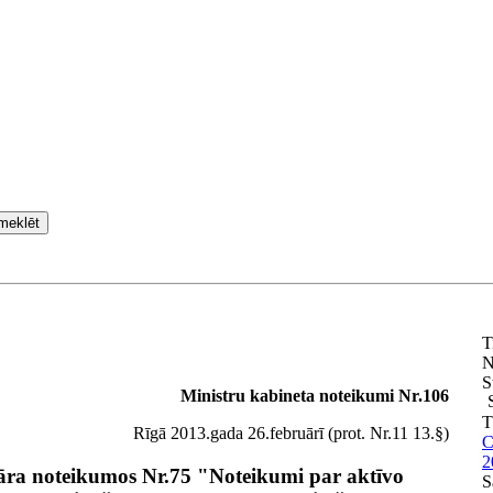
meklēt
T
N
S
Ministru kabineta noteikumi Nr.106
T
Rīgā 2013.gada 26.februārī (prot. Nr.11 13.§)
C
2
āra noteikumos Nr.75 "Noteikumi par aktīvo
S