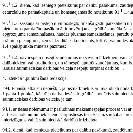
1
91.
1.2. dienā, kad iesniegts pieteikums par dalību pasākumā, zaudē
1
ceturtdaļu no pamatkapitāla un konstatējamas šo noteikumu 91.
1.4.a
1
91.
1.3. saskaņā ar pēdējo divu noslēgto finanšu gadu pārskatiem un 
pieteikums par dalību pasākumā, ir novērojamas grūtībās nonākuša s
apgrozījuma samazināšanās, naudas plūsmas samazināšanās, parādu p
krājumu pieaugums, zems likviditātes koeficients, krītoša vai nulles 
1.4.apakšpunktā minētās pazīmes;
1
91.
1.4. nav iespēju nosegt zaudējumus no saviem līdzekļiem vai ar l
dalībniekiem vai kreditoriem, un tā nespēj apturēt zaudējumus, kuri bez
izraisīs saimnieciskās darbības veicēja nespēju turpināt darbību;".
4. Izteikt 94.punktu šādā redakcijā:
"94. Finanšu atbalstu nepiešķir, ja bezdarbniekus ar invaliditāti noda
1.panta 1.punktā, kā arī ja darba devējs ir grūtībās nonācis saimniecis
saimnieciskās darbības veicējs, ja tam:
94.1. ar tiesas nolēmumu ir pasludināts maksātnespējas process vai ar t
ar tiesas nolēmumu tiek īstenots ārpustiesas tiesiskās aizsardzības pr
mierizlīgums vai tā saimnieciskā darbība ir izbeigta;
94.2. dienā, kad iesniegts pieteikums par dalību pasākumā, zaudējumi