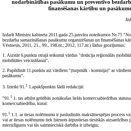
nodarbinātības pasākumu un preventīvo bezdar
finansēšanas kārtību un pasākumu 
Iz
Izdarīt Ministru kabineta 2011.gada 25.janvāra noteikumos Nr.75 "N
bezdarba samazināšanas pasākumu organizēšanas un finansēšanas kārtī
Vēstnesis, 2011, 21., 99., 198.nr.; 2012, 117.nr.) šādus grozījumus:
1. Aizstāt 6.punkta otrajā teikumā vārdus "dotācija reģionālās mobilitā
mobilitātes veicināšanai".
2. Papildināt 11.punktu aiz vārdiem "(turpmāk - komisija)" ar vārdie
pasākumu".
1
3. Izteikt 91.
1.apakšpunktu šādā redakcijā:
1
"91.
1. tas atbilst grūtībās nonākušas lielās komercsabiedrības status
komercsabiedrība, kurai:
1
91.
1.1. ar tiesas nolēmumu ir pasludināts maksātnespējas process vai 
vai ar tiesas nolēmumu tiek īstenots ārpustiesas tiesiskās aizsardzības
mierizlīgums vai tās saimnieciskā darbība ir izbeigta;