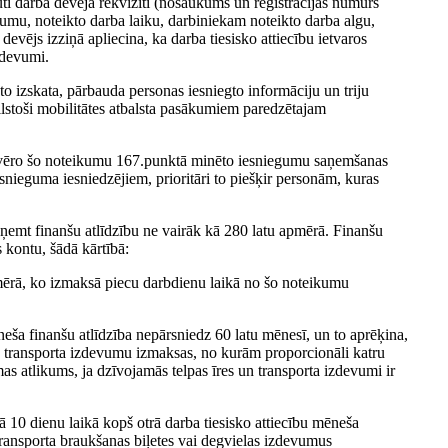
ti darba devēja rekvizīti (nosaukums un reģistrācijas numurs
lgumu, noteikto darba laiku, darbiniekam noteikto darba algu,
devējs izziņā apliecina, ka darba tiesisko attiecību ietvaros
zdevumi.
 izskata, pārbauda personas iesniegto informāciju un triju
ilstoši mobilitātes atbalsta pasākumiem paredzētajam
ievēro šo noteikumu 167.punktā minēto iesniegumu saņemšanas
esnieguma iesniedzējiem, prioritāri to piešķir personām, kuras
aņemt finanšu atlīdzību ne vairāk kā 280 latu apmērā. Finanšu
 kontu, šādā kārtībā:
pmērā, ko izmaksā piecu darbdienu laikā no šo noteikumu
eša finanšu atlīdzība nepārsniedz 60 latu mēnesī, un to aprēķina,
n transporta izdevumu izmaksas, no kurām proporcionāli katru
as atlikums, ja dzīvojamās telpas īres un transporta izdevumi ir
ā 10 dienu laikā kopš otrā darba tiesisko attiecību mēneša
transporta braukšanas biļetes vai degvielas izdevumus