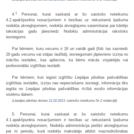
1
4.
Personai, kurai saskaņā ar šo saistošo noteikumu
4.2.apakšpunkta nosacījumiem ir tiesības uz nekustamā īpašuma
nodokļa atvieglojumiem, nodokļa atvieglojumu saņemšanai par kārtējo
taksācijas gadu jāiesniedz Nodokļu administrācijai rakstisks
iesniegums.
Par bērniem, kuru vecums ir 18 un vairāk gadi (līdz tas sasniedz
20 gadu vecumu vai stājas laulībā), iesniegumam jāpievieno izziņa no
mācību iestādes, kas apliecina, ka bērns mācās vispārējās vai
profesionālās izglītības iestādē.
Par bērniem, kuri iegūst izglītību Liepājas pilsētas pašvaldības
izglītības iestādēs, izziņu nav nepieciešams iesniegt, informācija tiks
iegūta no Liepājas pilsētas pašvaldības rīcībā esošo informācijas
sistēmu datiem.
(Liepājas pilsētas domes
21.02.2013.
saistošo noteikumu Nr.2 redakcijā)
5. Personai, kurai saskaņā ar šo saistošo noteikumu
4.1.apakšpunkta nosacījumiem ir tiesības uz nekustamā īpašuma
nodokļa atvieglojumiem, Nodokļu administrācija piešķir atvieglojumus
par to periodu, kurā nodokļu maksātājs atbilst maznodrošinātas