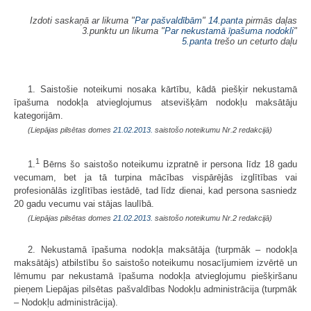
Izdoti saskaņā ar likuma "
Par pašvaldībām
"
14.panta
pirmās daļas
3.punktu un likuma "
Par nekustamā īpašuma nodokli
"
5.panta
trešo un ceturto daļu
1. Saistošie noteikumi nosaka kārtību, kādā piešķir nekustamā
īpašuma nodokļa atvieglojumus atsevišķām nodokļu maksātāju
kategorijām.
(Liepājas pilsētas domes
21.02.2013.
saistošo noteikumu Nr.2 redakcijā)
1
1.
Bērns šo saistošo noteikumu izpratnē ir persona līdz 18 gadu
vecumam, bet ja tā turpina mācības vispārējās izglītības vai
profesionālās izglītības iestādē, tad līdz dienai, kad persona sasniedz
20 gadu vecumu vai stājas laulībā.
(Liepājas pilsētas domes
21.02.2013.
saistošo noteikumu Nr.2 redakcijā)
2. Nekustamā īpašuma nodokļa maksātāja (turpmāk – nodokļa
maksātājs) atbilstību šo saistošo noteikumu nosacījumiem izvērtē un
lēmumu par nekustamā īpašuma nodokļa atvieglojumu piešķiršanu
pieņem Liepājas pilsētas pašvaldības Nodokļu administrācija (turpmāk
– Nodokļu administrācija).