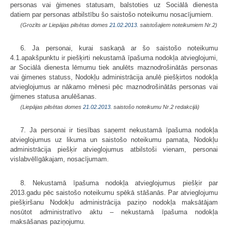
personas vai ģimenes statusam, balstoties uz Sociālā dienesta
datiem par personas atbilstību šo saistošo noteikumu nosacījumiem.
(Grozīts ar Liepājas pilsētas domes
21.02.2013.
saistošajiem noteikumiem Nr.2)
6. Ja personai, kurai saskaņā ar šo saistošo noteikumu
4.1.apakšpunktu ir piešķirti nekustamā īpašuma nodokļa atvieglojumi,
ar Sociālā dienesta lēmumu tiek anulēts maznodrošinātās personas
vai ģimenes statuss, Nodokļu administrācija anulē piešķirtos nodokļa
atvieglojumus ar nākamo mēnesi pēc maznodrošinātās personas vai
ģimenes statusa anulēšanas.
(Liepājas pilsētas domes
21.02.2013.
saistošo noteikumu Nr.2 redakcijā)
7. Ja personai ir tiesības saņemt nekustamā īpašuma nodokļa
atvieglojumus uz likuma un saistošo noteikumu pamata, Nodokļu
administrācija piešķir atvieglojumus atbilstoši vienam, personai
vislabvēlīgākajam, nosacījumam.
8. Nekustamā īpašuma nodokļa atvieglojumus piešķir par
2013.gadu pēc saistošo noteikumu spēkā stāšanās. Par atvieglojumu
piešķiršanu Nodokļu administrācija paziņo nodokļa maksātājam
nosūtot administratīvo aktu – nekustamā īpašuma nodokļa
maksāšanas paziņojumu.