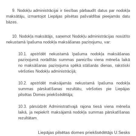
9. Nodokļu administrācijai ir tiesības pārbaudīt datus par nodokļa
maksātāju, izmantojot Liepājas pilsētas pašvaldībai pieejamās datu
bāzes.
10. Nodokļa maksātājs, saņemot Nodokļu administrācijas nosūtīto
nekustamā īpašuma nodokļa maksāšanas paziņojumu, var:
10.1. apstrīdēt nekustamā īpašuma nodokļa maksāšanas
paziņojumā norādītās summas pareizību viena mēneša laikā
no maksāšanas paziņojuma spēkā stāšanās dienas, rakstiski
vēršoties Nodokļu administrācijā;
10.2. apstrīdēt maksājamās nekustamā īpašuma nodokļa
summas pārskatīšanas rezultātu, vēršoties pie Liepājas
pilsētas Domes priekšsēdētāja;
10.3. pārsūdzēt Administratīvajā rajona tiesā viena mēneša
laikā, ja nepiekrīt maksājamā nodokļa summas pārskatīšanas
rezultātam.
Liepājas pilsētas domes priekšsēdētājs U.Sesks