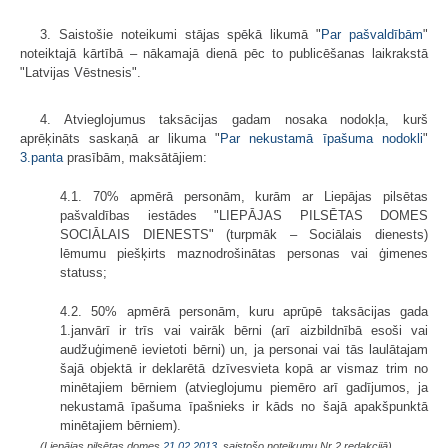
3. Saistošie noteikumi stājas spēkā likumā "
Par pašvaldībām
"
noteiktajā kārtībā – nākamajā dienā pēc to publicēšanas laikrakstā
"Latvijas Vēstnesis".
4. Atvieglojumus taksācijas gadam nosaka nodokļa, kurš
aprēķināts saskaņā ar likuma "
Par nekustamā īpašuma nodokli
"
3.panta
prasībām, maksātājiem:
4.1. 70% apmērā personām, kurām ar Liepājas pilsētas
pašvaldības iestādes "LIEPĀJAS PILSĒTAS DOMES
SOCIĀLAIS DIENESTS" (turpmāk – Sociālais dienests)
lēmumu piešķirts maznodrošinātas personas vai ģimenes
statuss;
4.2. 50% apmērā personām, kuru aprūpē taksācijas gada
1.janvārī ir trīs vai vairāk bērni (arī aizbildnībā esoši vai
audžuģimenē ievietoti bērni) un, ja personai vai tās laulātajam
šajā objektā ir deklarētā dzīvesvieta kopā ar vismaz trim no
minētajiem bērniem (atvieglojumu piemēro arī gadījumos, ja
nekustamā īpašuma īpašnieks ir kāds no šajā apakšpunktā
minētajiem bērniem).
(Liepājas pilsētas domes
21.02.2013.
saistošo noteikumu Nr.2 redakcijā)