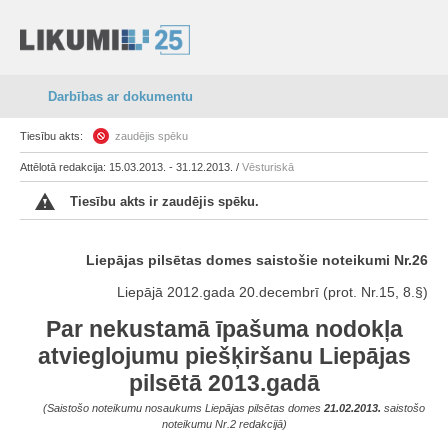
Darbības ar dokumentu
Tiesību akts:
zaudējis spēku
Attēlotā redakcija: 15.03.2013. - 31.12.2013. /
Vēsturiskā
Tiesību akts ir zaudējis spēku.
Liepājas pilsētas domes saistošie noteikumi Nr.26
Liepājā 2012.gada 20.decembrī (prot. Nr.15, 8.§)
Par nekustamā īpašuma nodokļa
atvieglojumu piešķiršanu Liepājas
pilsētā 2013.gadā
(Saistošo noteikumu nosaukums Liepājas pilsētas domes
21.02.2013.
saistošo
noteikumu Nr.2 redakcijā)