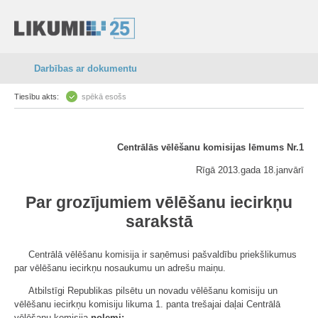
Darbības ar dokumentu
Tiesību akts:
spēkā esošs
Centrālās vēlēšanu komisijas lēmums Nr.1
Rīgā 2013.gada 18.janvārī
Par grozījumiem vēlēšanu iecirkņu
sarakstā
Centrālā vēlēšanu komisija ir saņēmusi pašvaldību priekšlikumus
par vēlēšanu iecirkņu nosaukumu un adrešu maiņu.
Atbilstīgi Republikas pilsētu un novadu vēlēšanu komisiju un
vēlēšanu iecirkņu komisiju likuma 1. panta trešajai daļai Centrālā
vēlēšanu komisija
nolemj: