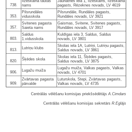
Ilzeskalna tautas
Jaunatnes iela 1, Ilzeskalns, Ilzeskalna
738.
nams
pagasts, Rēzeknes novads, LV 4619
Pilsrundāles
Pilsrundāle, Rundāles pagasts,
353.
vidusskola
Rundāles novads, LV 3921
Svitenes pagasta
Gaismas, Svitene, Svitenes pagasts,
357.
Saieta nams
Rundāles novads, LV 3917
Saldus
Kuldīgas iela 3, Saldus, Saldus
803.
1.vidusskola
novads, LV 3801
Skolas iela 1A, Lutriņi, Lutriņu pagasts,
Lutriņu klubs
813.
Saldus novads, LV 3861
Skolas iela 11, Šķēdes pagasts,
Šķēdes skola
820.
Saldus novads, LV 3875
Lugažu muiža, Valkas pagasts, Valkas
Lugažu muiža
906.
novads, LV 4701
Zvārtavas pagasta
Luturskola, Stepi, Zvārtavas pagasts,
909.
pārvalde
Valkas novads, LV 4735
Centrālās vēlēšanu komisijas priekšsēdētājs
A.Cimdars
Centrālās vēlēšanu komisijas sekretārs
R.Eglājs