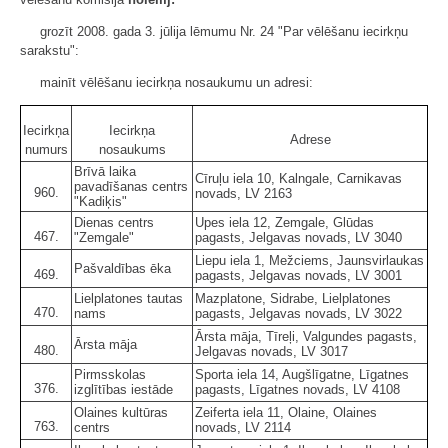
grozīt 2008. gada 3. jūlija lēmumu Nr. 24 "Par vēlēšanu iecirkņu
sarakstu":
mainīt vēlēšanu iecirkņa nosaukumu un adresi:
Iecirkņa
Iecirkņa
Adrese
numurs
nosaukums
Brīvā laika
Cīruļu iela 10, Kalngale, Carnikavas
pavadīšanas centrs
960.
novads, LV 2163
"Kadiķis"
Dienas centrs
Upes iela 12, Zemgale, Glūdas
467.
"Zemgale"
pagasts, Jelgavas novads, LV 3040
Liepu iela 1, Mežciems, Jaunsvirlaukas
Pašvaldības ēka
469.
pagasts, Jelgavas novads, LV 3001
Lielplatones tautas
Mazplatone, Sidrabe, Lielplatones
470.
nams
pagasts, Jelgavas novads, LV 3022
Ārsta māja, Tīreļi, Valgundes pagasts,
Ārsta māja
480.
Jelgavas novads, LV 3017
Pirmsskolas
Sporta iela 14, Augšlīgatne, Līgatnes
376.
izglītības iestāde
pagasts, Līgatnes novads, LV 4108
Olaines kultūras
Zeiferta iela 11, Olaine, Olaines
763.
centrs
novads, LV 2114