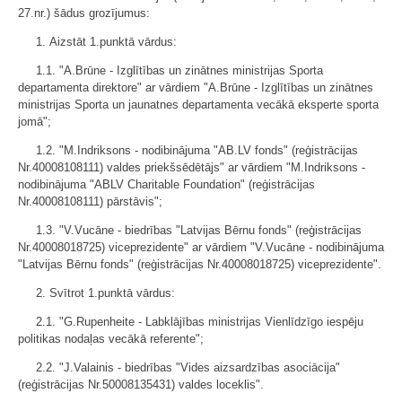
27.nr.) šādus grozījumus:
1. Aizstāt 1.punktā vārdus:
1.1. "A.Brūne - Izglītības un zinātnes ministrijas Sporta
departamenta direktore" ar vārdiem "A.Brūne - Izglītības un zinātnes
ministrijas Sporta un jaunatnes departamenta vecākā eksperte sporta
jomā";
1.2. "M.Indriksons - nodibinājuma "AB.LV fonds" (reģistrācijas
Nr.40008108111) valdes priekšsēdētājs" ar vārdiem "M.Indriksons -
nodibinājuma "ABLV Charitable Foundation" (reģistrācijas
Nr.40008108111) pārstāvis";
1.3. "V.Vucāne - biedrības "Latvijas Bērnu fonds" (reģistrācijas
Nr.40008018725) viceprezidente" ar vārdiem "V.Vucāne - nodibinājuma
"Latvijas Bērnu fonds" (reģistrācijas Nr.40008018725) viceprezidente".
2. Svītrot 1.punktā vārdus:
2.1. "G.Rupenheite - Labklājības ministrijas Vienlīdzīgo iespēju
politikas nodaļas vecākā referente";
2.2. "J.Valainis - biedrības "Vides aizsardzības asociācija"
(reģistrācijas Nr.50008135431) valdes loceklis".