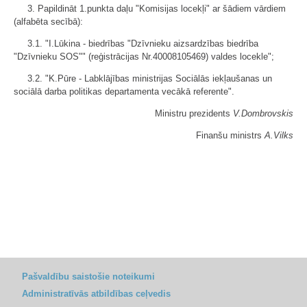
3. Papildināt 1.punkta daļu "Komisijas locekļi" ar šādiem vārdiem
(alfabēta secībā):
3.1. "I.Lūkina - biedrības "Dzīvnieku aizsardzības biedrība
"Dzīvnieku SOS"" (reģistrācijas Nr.40008105469) valdes locekle";
3.2. "K.Pūre - Labklājības ministrijas Sociālās iekļaušanas un
sociālā darba politikas departamenta vecākā referente".
Ministru prezidents
V.Dombrovskis
Finanšu ministrs
A.Vilks
Pašvaldību saistošie noteikumi
Administratīvās atbildības ceļvedis