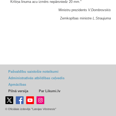
Krītiņa linuma acu izmērs nepārsniedz 20 mm."
Ministru prezidents
V.Dombrovskis
Zemkopības ministre
L.Straujuma
Pašvaldību saistošie noteikumi
Administratīvās atbildības ceļvedis
Apmācības
Pilnā versija
Par Likumi.lv
© Oficiālais izdevējs "Latvijas Vēstnesis"