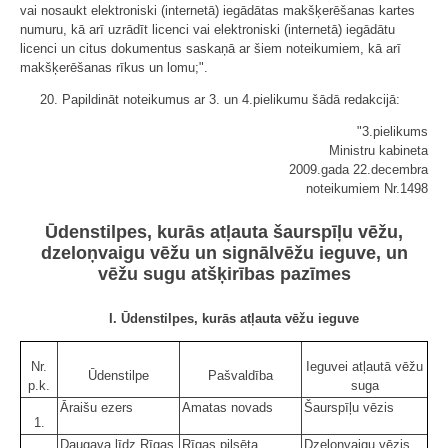
vai nosaukt elektroniski (internetā) iegādātas makšķerēšanas kartes
numuru, kā arī uzrādīt licenci vai elektroniski (internetā) iegādātu
licenci un citus dokumentus saskaņā ar šiem noteikumiem, kā arī
makšķerēšanas rīkus un lomu;".
20. Papildināt noteikumus ar 3. un 4.pielikumu šādā redakcijā:
"3.pielikums
Ministru kabineta
2009.gada 22.decembra
noteikumiem Nr.1498
Ūdenstilpes, kurās atļauta šaurspīļu vēžu,
dzeloņvaigu vēžu un signālvēžu ieguve, un
vēžu sugu atšķirības pazīmes
I. Ūdenstilpes, kurās atļauta vēžu ieguve
Nr.
Ieguvei atļautā vēžu
Ūdenstilpe
Pašvaldība
p.k.
suga
Āraišu ezers
Amatas novads
Šaurspīļu vēzis
1.
Daugava līdz Rīgas
Rīgas pilsēta
Dzeloņvaigu vēzis