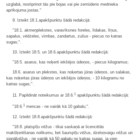
uzglabā, nostiprinot tās pie bojas vai pie zemūdens mednieka
aprīkojuma jostas."
9. Izteikt 18.1.apakšpunktu šādā redakcijā:
"18.1. akmeņplekstes, varavīksnes foreles, līdakas, līņus,
sapalus, vēdzeles, vimbas, zandartus, zušus - piecus no katras
sugas;".
10. Izteikt 18.5. un 18.6.apakšpunktu šādā redakcijā:
"18.5. asarus, kas noķerti iekšējos ūdeņos, - piecus kilogramus;
18.6. asarus un plekstes, kas noķertas jūras ūdeņos, un salakas,
kas noķertas jūras ūdeņos un iekšējos ūdeņos, - 10 kilogramu no
katras sugas;".
1
11. Papildināt noteikumus ar 18.6.
apakšpunktu šādā redakcijā:
1
"18.6.
mencas - ne vairāk kā 10 gabalu;".
12. Izteikt 18.8.apakšpunktu šādā redakcijā:
"18.8. platspīļu vēžus - tikai saskaņā ar licencētās
makšķerēšanas nolikumu, bet šaurspīļu vēžus, dzeloņvaigu vēžus un
signālvēžus - ne vairāk kā 50 gabalu no katras sugas, ja vien