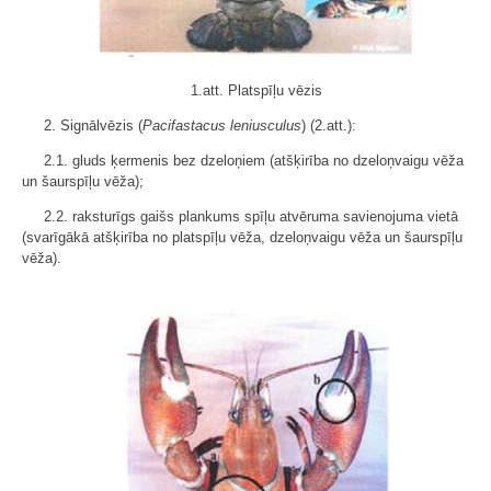
1.att. Platspīļu vēzis
2. Signālvēzis (
Pacifastacus leniusculus
) (2.att.):
2.1. gluds ķermenis bez dzeloņiem (atšķirība no dzeloņvaigu vēža
un šaurspīļu vēža);
2.2. raksturīgs gaišs plankums spīļu atvēruma savienojuma vietā
(svarīgākā atšķirība no platspīļu vēža, dzeloņvaigu vēža un šaurspīļu
vēža).