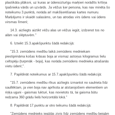
plastikāta plāksni, uz kuras ar ūdensizturīgu marķieri norādīts krītiņa
īpašnieka vārds un uzvārds. Ja vēžus ķer persona, kas nav minēta šo
noteikumu 3.punktā, norāda arī makšķerēšanas kartes numuru.
Marķējums ir skaidri salasāms, un tas atrodas virs ūdens vai ūdens
virsmas līmenī;
14.3. aizliegts aiztikt vēžu alas un vēžus iegūt, izdzenot tos no
alām vai slēptuvēm."
6. Izteikt 15.3.apakšpunktu šādā redakcijā:
"15.3. zemūdens medību laikā zemūdens medniekam
piestiprināma košas krāsas boja ar vismaz astoņus kilogramus lielu
celtspēju (turpmāk - boja), kas norāda zemūdens mednieka atrašanās
vietu ūdenī;".
7. Papildināt noteikumus ar 15.7.apakšpunktu šādā redakcijā:
"15.7. zemūdens medību rīkus aizliegts izmantot no saulrieta līdz
saullēktam, ja vien boja nav aprīkota ar atstarojošiem elementiem un
riņķa uguni - gaismas lukturi, kas novietots tā, lai gaisma būtu
redzama 360 grādu lielā horizontālā lokā."
8. Papildināt 17.punktu ar otro teikumu šādā redakcijā:
"Zemūdens mednieks iegūtās zivis līdz zemūdens medību beigām