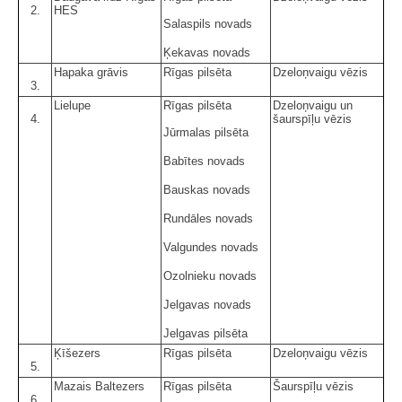
2.
HES
Salaspils novads
Ķekavas novads
Hapaka grāvis
Rīgas pilsēta
Dzeloņvaigu vēzis
3.
Lielupe
Rīgas pilsēta
Dzeloņvaigu un
4.
šaurspīļu vēzis
Jūrmalas pilsēta
Babītes novads
Bauskas novads
Rundāles novads
Valgundes novads
Ozolnieku novads
Jelgavas novads
Jelgavas pilsēta
Ķīšezers
Rīgas pilsēta
Dzeloņvaigu vēzis
5.
Mazais Baltezers
Rīgas pilsēta
Šaurspīļu vēzis
6.