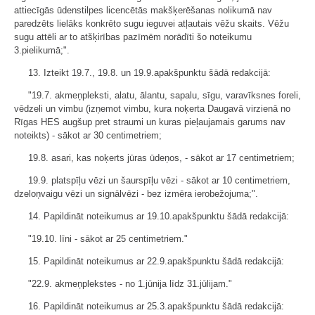
attiecīgās ūdenstilpes licencētās makšķerēšanas nolikumā nav
paredzēts lielāks konkrēto sugu ieguvei atļautais vēžu skaits. Vēžu
sugu attēli ar to atšķirības pazīmēm norādīti šo noteikumu
3.pielikumā;".
13. Izteikt 19.7., 19.8. un 19.9.apakšpunktu šādā redakcijā:
"19.7. akmeņpleksti, alatu, ālantu, sapalu, sīgu, varavīksnes foreli,
vēdzeli un vimbu (izņemot vimbu, kura noķerta Daugavā virzienā no
Rīgas HES augšup pret straumi un kuras pieļaujamais garums nav
noteikts) - sākot ar 30 centimetriem;
19.8. asari, kas noķerts jūras ūdeņos, - sākot ar 17 centimetriem;
19.9. platspīļu vēzi un šaurspīļu vēzi - sākot ar 10 centimetriem,
dzeloņvaigu vēzi un signālvēzi - bez izmēra ierobežojuma;".
14. Papildināt noteikumus ar 19.10.apakšpunktu šādā redakcijā:
"19.10. līni - sākot ar 25 centimetriem."
15. Papildināt noteikumus ar 22.9.apakšpunktu šādā redakcijā:
"22.9. akmeņplekstes - no 1.jūnija līdz 31.jūlijam."
16. Papildināt noteikumus ar 25.3.apakšpunktu šādā redakcijā: