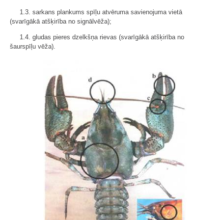
1.3. sarkans plankums spīļu atvēruma savienojuma vietā
(svarīgākā atšķirība no signālvēža);
1.4. gludas pieres dzelkšņa rievas (svarīgākā atšķirība no
šaurspīļu vēža).