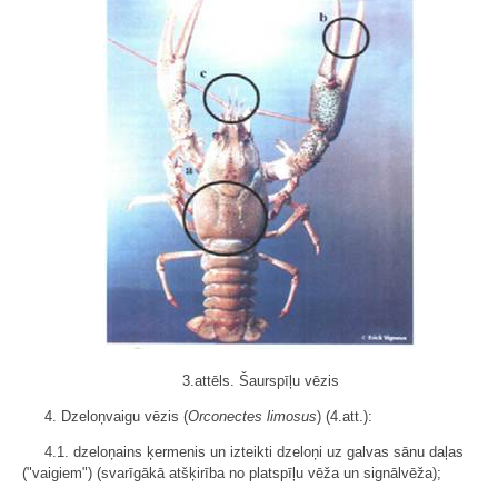
3.attēls. Šaurspīļu vēzis
4. Dzeloņvaigu vēzis (
Orconectes limosus
) (4.att.):
4.1. dzeloņains ķermenis un izteikti dzeloņi uz galvas sānu daļas
("vaigiem") (svarīgākā atšķirība no platspīļu vēža un signālvēža);