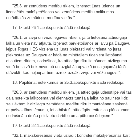
"25.3. ar zemūdens medību rīkiem, izņemot jūras ūdeņos un
licencētās makšķerēšanas vai zemūdens medību nolikumos
norādītajās zemūdens medību vietās."
17. Izteikt 26.1.apakšpunktu šādā redakcijā:
"26.1. ar zivju un vēžu ieguves rīkiem, ja to lietošana attiecīgajā
laikā un vietā nav atļauta, izņemot pārvietošanos ar laivu pa Daugavu
lejpus Rīgas HES virzienā uz jūras piekrasti vai virzienā no jūras
piekrastes uz Daugavu ar kādā no minētajiem ūdeņiem lietošanai
atļautiem rīkiem, nodrošinot, ka attiecīgo rīku lietošanas aizlieguma
vietā tie laivā tiek novietoti un uzglabāti apvalkā (iesaiņojumā) tādā
stāvoklī, kas neļauj ar tiem uzreiz uzsākt zivju vai vēžu ieguvi;".
18. Papildināt noteikumus ar 26.3.apakšpunktu šādā redakcijā:
"26.3. ar zemūdens medību rīkiem, ja attiecīgajā ūdenstilpē vai tās
daļā noteiktā laikposmā vai diennakts tumšajā laikā no saulrieta līdz
saullēktam ir aizliegta zemūdens medību rīku izmantošana saskaņā
ar pašvaldības lēmumu, lai atbilstoši attiecīgās teritorijas plānojumam
nodrošinātu drošu peldvietu darbību un atpūtu pie ūdeņiem."
19. Izteikt 32.1.apakšpunktu šādā redakcijā:
"32.1. makšķerēšanas vietā uzrādīt kontrolei makšķerēšanas karti