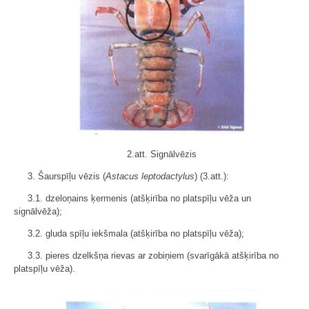
2.att. Signālvēzis
3. Šaurspīļu vēzis (
Astacus leptodactylus
) (3.att.):
3.1. dzeloņains ķermenis (atšķirība no platspīļu vēža un
signālvēža);
3.2. gluda spīļu iekšmala (atšķirība no platspīļu vēža);
3.3. pieres dzelkšņa rievas ar zobiņiem (svarīgākā atšķirība no
platspīļu vēža).