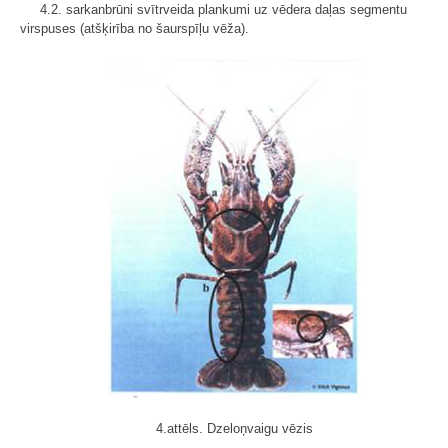
4.2. sarkanbrūni svītrveida plankumi uz vēdera daļas segmentu
virspuses (atšķirība no šaurspīļu vēža).
4.attēls. Dzeloņvaigu vēzis