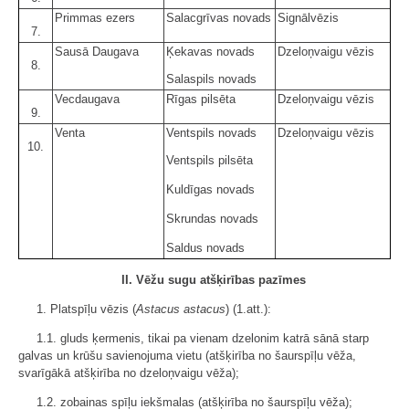
Primmas ezers
Salacgrīvas novads
Signālvēzis
7.
Sausā Daugava
Ķekavas novads
Dzeloņvaigu vēzis
8.
Salaspils novads
Vecdaugava
Rīgas pilsēta
Dzeloņvaigu vēzis
9.
Venta
Ventspils novads
Dzeloņvaigu vēzis
10.
Ventspils pilsēta
Kuldīgas novads
Skrundas novads
Saldus novads
II. Vēžu sugu atšķirības pazīmes
1. Platspīļu vēzis (
Astacus astacus
) (1.att.):
1.1. gluds ķermenis, tikai pa vienam dzelonim katrā sānā starp
galvas un krūšu savienojuma vietu (atšķirība no šaurspīļu vēža,
svarīgākā atšķirība no dzeloņvaigu vēža);
1.2. zobainas spīļu iekšmalas (atšķirība no šaurspīļu vēža);