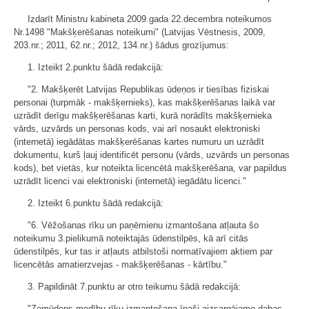
Izdarīt Ministru kabineta 2009.gada 22.decembra noteikumos
Nr.1498 "Makšķerēšanas noteikumi" (Latvijas Vēstnesis, 2009,
203.nr.; 2011, 62.nr.; 2012, 134.nr.) šādus grozījumus:
1. Izteikt 2.punktu šādā redakcijā:
"2. Makšķerēt Latvijas Republikas ūdeņos ir tiesības fiziskai
personai (turpmāk - makšķernieks), kas makšķerēšanas laikā var
uzrādīt derīgu makšķerēšanas karti, kurā norādīts makšķernieka
vārds, uzvārds un personas kods, vai arī nosaukt elektroniski
(internetā) iegādātas makšķerēšanas kartes numuru un uzrādīt
dokumentu, kurš ļauj identificēt personu (vārds, uzvārds un personas
kods), bet vietās, kur noteikta licencētā makšķerēšana, var papildus
uzrādīt licenci vai elektroniski (internetā) iegādātu licenci."
2. Izteikt 6.punktu šādā redakcijā:
"6. Vēžošanas rīku un paņēmienu izmantošana atļauta šo
noteikumu 3.pielikumā noteiktajās ūdenstilpēs, kā arī citās
ūdenstilpēs, kur tas ir atļauts atbilstoši normatīvajiem aktiem par
licencētās amatierzvejas - makšķerēšanas - kārtību."
3. Papildināt 7.punktu ar otro teikumu šādā redakcijā:
"Zemūdens medību rīku izmantošana īpaši aizsargājamo dabas