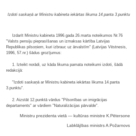
Izdoti saskaņā ar Ministru kabineta iekārtas likuma 14.panta 3.punktu
Izdarīt Ministru kabineta 1996.gada 26.marta noteikumos Nr.76
"Valsts pensiju pieprasīšanas un izmaksas kārtība Latvijas
Republikas pilsoņiem, kuri izbrauc uz ārvalstīm" (Latvijas Vēstnesis,
1996, 57.nr.) šādus grozījumus:
1. Izteikt norādi, uz kāda likuma pamata noteikumi izdoti, šādā
redakcijā:
"Izdoti saskaņā ar Ministru kabineta iekārtas likuma 14.panta
3.punktu".
2. Aizstāt 12.punktā vārdus "Pilsonības un imigrācijas
departaments" ar vārdiem "Naturalizācijas pārvalde".
Ministru prezidenta vietā — kultūras ministre K.Pētersone
Labklājības ministrs A.Požarnovs