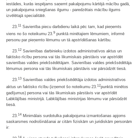
iestādes, kurās iespējams saņemt pakalpojumu kārtējā mācību gadā,
un pakalpojuma sniegšanas ilgumu - paredzētais mācību ilgums
izvēlētajā specialitātē.
11
23.
Savienība piecu darbdienu laikā pēc tam, kad pieņemts
9
viens no šo noteikumu 23.
punktā minētajiem lēmumiem, informē
personu par pieņemto lēmumu un tā apstrīdēšanas kārtību.
12
23.
Savienības darbinieku izdotos administratīvos aktus un
faktisko rīcību persona vai tās likumiskais pārstāvis var apstrīdēt
savienības valdes priekšsēdētājam. Savienības valdes priekšsēdētāja
lēmumus persona vai tās likumiskais pārstāvis var pārsūdzēt tiesā.
13
23.
Savienības valdes priekšsēdētāja izdotos administratīvos
12
aktus un faktisko rīcību (izņemot šo noteikumu 23.
punktā minētos
gadījumus) persona vai tās likumiskais pārstāvis var apstrīdēt
Labklājības ministrijā. Labklājības ministrijas lēmumu var pārsūdzēt
tiesā.
14
23.
Minimālais surdotulka pakalpojuma izmantošanas apjoms
saskarsmes nodrošināšanai ar citām fiziskām un juridiskām personām
ir:
14