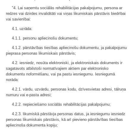
"4. Lai saņemtu sociālās rehabilitācijas pakalpojumu, persona ar
redzes vai dzirdes invaliditāti vai viņas likumiskais pārstāvis biedrībai
vai savienībai:
4.1. uzrāda:
4.1.1. personu apliecinošu dokumentu;
4.1.2. pārstāvības tiesības apliecinošu dokumentu, ja pakalpojumu
pieprasa personas likumiskais pārstāvis;
4.2. iesniedz, nosūta elektroniski, ja elektroniskais dokuments ir
sagatavots atbilstoši normatīvajiem aktiem par elektronisko
dokumentu noformēšanu, vai pa pastu iesniegumu. Iesniegumā
norāda:
4.2.1. vārdu, uzvārdu, personas kodu, dzīvesvietas adresi, tālruņa
numuru vai e-pasta adresi;
4.2.2. nepieciešamo sociālās rehabilitācijas pakalpojumu;
4.2.3. likumiskā pārstāvja personas datus, ja iesniegumu iesniedz
personas likumiskais pārstāvis, kā arī pievieno pārstāvības tiesības
apliecinoša dokumenta kopiju;