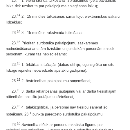
23.
1. viena stunda tulkošanai izbraukumos (ceļā pavadītais
laiks tiek uzskatīts par pakalpojuma sniegšanas laiku);
14
23.
2. 15 minūtes tulkošanai, izmantojot elektroniskos sakaru
līdzekļus;
14
23.
3. 15 minūtes rakstveida tulkošanai.
15
23.
Prioritāri surdotulka pakalpojumu saskarsmes
nodrošināšanai ar citām fiziskām un juridiskām personām sniedz
personām, kurām tas nepieciešams:
15
23.
1. ārkārtas situācijās (dabas stihiju, ugunsgrēku un citu
līdzīgu iepriekš neparedzētu apstākļu gadījumā);
15
23.
2. ārstniecības pakalpojumu saņemšanai;
15
23.
3. darbā iekārtošanās jautājumu vai ar darba tiesiskajām
attiecībām saistītu jautājumu kārtošanai;
15
23.
4. tālākizglītībai, ja personai nav tiesību saņemt šo
1
noteikumu 23.
punktā paredzēto surdotulka pakalpojumu.
16
23.
Savienība slēdz ar personu rakstisku līgumu par