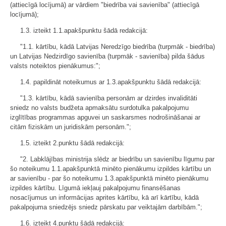
(attiecīgā locījumā) ar vārdiem "biedrība vai savienība" (attiecīgā
locījumā);
1.3. izteikt 1.1.apakšpunktu šādā redakcijā:
"1.1. kārtību, kādā Latvijas Neredzīgo biedrība (turpmāk - biedrība)
un Latvijas Nedzirdīgo savienība (turpmāk - savienība) pilda šādus
valsts noteiktos pienākumus:";
1.4. papildināt noteikumus ar 1.3.apakšpunktu šādā redakcijā:
"1.3. kārtību, kādā savienība personām ar dzirdes invaliditāti
sniedz no valsts budžeta apmaksātu surdotulka pakalpojumu
izglītības programmas apguvei un saskarsmes nodrošināšanai ar
citām fiziskām un juridiskām personām.";
1.5. izteikt 2.punktu šādā redakcijā:
"2. Labklājības ministrija slēdz ar biedrību un savienību līgumu par
šo noteikumu 1.1.apakšpunktā minēto pienākumu izpildes kārtību un
ar savienību - par šo noteikumu 1.3.apakšpunktā minēto pienākumu
izpildes kārtību. Līgumā iekļauj pakalpojumu finansēšanas
nosacījumus un informācijas aprites kārtību, kā arī kārtību, kādā
pakalpojuma sniedzējs sniedz pārskatu par veiktajām darbībām.";
1.6. izteikt 4.punktu šādā redakcijā: