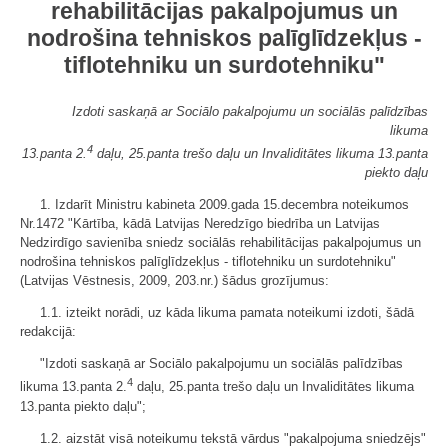
rehabilitācijas pakalpojumus un
nodrošina tehniskos palīglīdzekļus -
tiflotehniku un surdotehniku"
Izdoti saskaņā ar Sociālo pakalpojumu un sociālās palīdzības
likuma
4
13.panta 2.
daļu, 25.panta trešo daļu un Invaliditātes likuma 13.panta
piekto daļu
1. Izdarīt Ministru kabineta 2009.gada 15.decembra noteikumos
Nr.1472 "Kārtība, kādā Latvijas Neredzīgo biedrība un Latvijas
Nedzirdīgo savienība sniedz sociālās rehabilitācijas pakalpojumus un
nodrošina tehniskos palīglīdzekļus - tiflotehniku un surdotehniku"
(Latvijas Vēstnesis, 2009, 203.nr.) šādus grozījumus:
1.1. izteikt norādi, uz kāda likuma pamata noteikumi izdoti, šādā
redakcijā:
"Izdoti saskaņā ar Sociālo pakalpojumu un sociālās palīdzības
4
likuma 13.panta 2.
daļu, 25.panta trešo daļu un Invaliditātes likuma
13.panta piekto daļu";
1.2. aizstāt visā noteikumu tekstā vārdus "pakalpojuma sniedzējs"