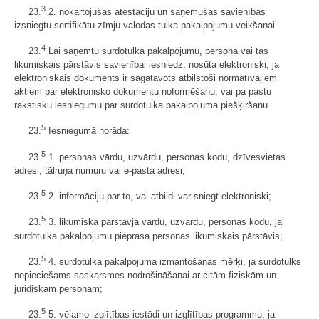
3
23.
2. nokārtojušas atestāciju un saņēmušas savienības
izsniegtu sertifikātu zīmju valodas tulka pakalpojumu veikšanai.
4
23.
Lai saņemtu surdotulka pakalpojumu, persona vai tās
likumiskais pārstāvis savienībai iesniedz, nosūta elektroniski, ja
elektroniskais dokuments ir sagatavots atbilstoši normatīvajiem
aktiem par elektronisko dokumentu noformēšanu, vai pa pastu
rakstisku iesniegumu par surdotulka pakalpojuma piešķiršanu.
5
23.
Iesniegumā norāda:
5
23.
1. personas vārdu, uzvārdu, personas kodu, dzīvesvietas
adresi, tālruņa numuru vai e-pasta adresi;
5
23.
2. informāciju par to, vai atbildi var sniegt elektroniski;
5
23.
3. likumiskā pārstāvja vārdu, uzvārdu, personas kodu, ja
surdotulka pakalpojumu pieprasa personas likumiskais pārstāvis;
5
23.
4. surdotulka pakalpojuma izmantošanas mērķi, ja surdotulks
nepieciešams saskarsmes nodrošināšanai ar citām fiziskām un
juridiskām personām;
5
23.
5. vēlamo izglītības iestādi un izglītības programmu, ja