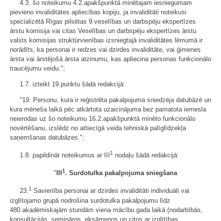
4.3. šo noteikumu 4.2.apakšpunktā minētajam iesniegumam
pievieno invaliditātes apliecības kopiju, ja invaliditāti noteikusi
specializētā Rīgas pilsētas 9.veselības un darbspēju ekspertīzes
ārstu komisija vai citas Veselības un darbspēju ekspertīzes ārstu
valsts komisijas struktūrvienības izsniegtajā invaliditātes lēmumā ir
norādīts, ka personai ir redzes vai dzirdes invaliditāte, vai ģimenes
ārsta vai ārstējošā ārsta atzinumu, kas apliecina personas funkcionālo
traucējumu veidu.";
1.7. izteikt 19.punktu šādā redakcijā:
"19. Personu, kura ir reģistrēta pakalpojuma sniedzēja datubāzē un
kura mēneša laikā pēc atkārtota uzaicinājuma bez pamatota iemesla
neierodas uz šo noteikumu 16.2.apakšpunktā minēto funkcionālo
novērtēšanu, izslēdz no attiecīgā veida tehniskā palīglīdzekļa
saņemšanas datubāzes.";
1
1.8. papildināt noteikumus ar III
nodaļu šādā redakcijā:
1
"
III
. Surdotulka pakalpojuma sniegšana
1
23.
Savienība personai ar dzirdes invaliditāti individuāli vai
izglītojamo grupā nodrošina surdotulka pakalpojumu līdz
480 akadēmiskajām stundām viena mācību gada laikā (nodarbībās,
konsultācijās, semināros, eksāmenos un citos ar izglītības