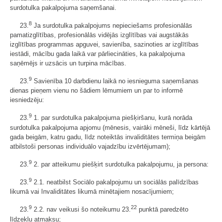
surdotulka pakalpojuma saņemšanai.
8
23.
Ja surdotulka pakalpojums nepieciešams profesionālās
pamatizglītības, profesionālās vidējās izglītības vai augstākās
izglītības programmas apguvei, savienība, sazinoties ar izglītības
iestādi, mācību gada laikā var pārliecināties, ka pakalpojuma
saņēmējs ir uzsācis un turpina mācības.
9
23.
Savienība 10 darbdienu laikā no iesnieguma saņemšanas
dienas pieņem vienu no šādiem lēmumiem un par to informē
iesniedzēju:
9
23.
1. par surdotulka pakalpojuma piešķiršanu, kurā norāda
surdotulka pakalpojuma apjomu (mēnesis, vairāki mēneši, līdz kārtējā
gada beigām, katru gadu, līdz noteiktās invaliditātes termiņa beigām
atbilstoši personas individuālo vajadzību izvērtējumam);
9
23.
2. par atteikumu piešķirt surdotulka pakalpojumu, ja persona:
9
23.
2.1. neatbilst Sociālo pakalpojumu un sociālās palīdzības
likumā vai Invaliditātes likumā minētajiem nosacījumiem;
9
22
23.
2.2. nav veikusi šo noteikumu 23.
punktā paredzēto
līdzekļu atmaksu;