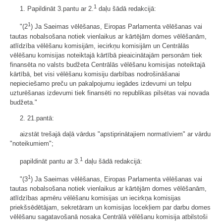
1
1. Papildināt 3.pantu ar 2.
daļu šādā redakcijā:
1
"(2
) Ja Saeimas vēlēšanas, Eiropas Parlamenta vēlēšanas vai
tautas nobalsošana notiek vienlaikus ar kārtējām domes vēlēšanām,
atlīdzība vēlēšanu komisijām, iecirkņu komisijām un Centrālās
vēlēšanu komisijas noteiktajā kārtībā pieaicinātajām personām tiek
finansēta no valsts budžeta Centrālās vēlēšanu komisijas noteiktajā
kārtībā, bet visi vēlēšanu komisiju darbības nodrošināšanai
nepieciešamo preču un pakalpojumu iegādes izdevumi un telpu
uzturēšanas izdevumi tiek finansēti no republikas pilsētas vai novada
budžeta."
2. 21.pantā:
aizstāt trešajā daļā vārdus "apstiprinātajiem normatīviem" ar vārdu
"noteikumiem";
1
papildināt pantu ar 3.
daļu šādā redakcijā:
1
"(3
) Ja Saeimas vēlēšanas, Eiropas Parlamenta vēlēšanas vai
tautas nobalsošana notiek vienlaikus ar kārtējām domes vēlēšanām,
atlīdzības apmēru vēlēšanu komisijas un iecirkņa komisijas
priekšsēdētājam, sekretāram un komisijas locekļiem par darbu domes
vēlēšanu sagatavošanā nosaka Centrālā vēlēšanu komisija atbilstoši