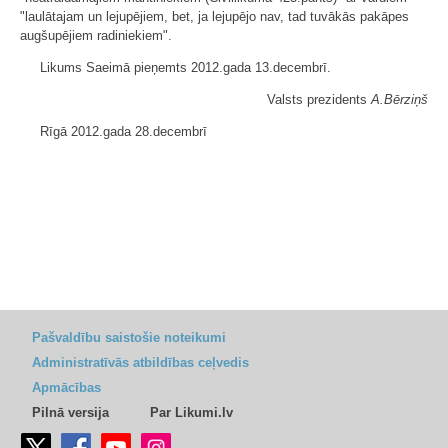
"laulātajam un lejupējiem, bet, ja lejupējo nav, tad tuvākās pakāpes
augšupējiem radiniekiem".
Likums Saeimā pieņemts 2012.gada 13.decembrī.
Valsts prezidents
A.Bērziņš
Rīgā 2012.gada 28.decembrī
Pašvaldību saistošie noteikumi
Administratīvās atbildības ceļvedis
Apmācības
Pilnā versija
Par Likumi.lv