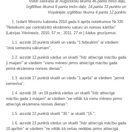
Izdoti saskaņā ar Augstskolu likuma 46.panta trešo daļu,
Izglītības likuma 9.panta trešo daļu, 14.panta 33.punktu un
Vispārējās izglītības likuma 4.panta 12.punktu
1. Izdarīt Ministru kabineta 2010.gada 6.aprīļa noteikumos Nr.335
"Noteikumi par centralizēto eksāmenu saturu un norises kārtību"
(Latvijas Vēstnesis, 2010, 57.nr.; 2011, 27.nr.) šādus grozījumus:
1.1. aizstāt 10.punktā skaitli un vārdu "1.februārim" ar vārdiem
"otrā semestra sākumam";
1.2. aizstāt 12.punktā vārdus un skaitli "līdz attiecīgā mācību gada
1.maijam" ar vārdiem "vienu mēnesi pirms attiecīgā mācību gada
pirmā eksāmena norises dienas";
1.3. aizstāt 17.punktā skaitli un vārdu "1.aprīļa" ar vārdiem "pirmā
semestra";
1.4. aizstāt 18. un 19.punktā vārdus un skaitli "līdz attiecīgā
mācību gada 1.maijam" ar vārdiem "ne vēlāk kā vienu mēnesi pirms
attiecīgā eksāmena norises dienas";
1.5. aizstāt 22.punktā skaitli "30." ar skaitli "15.";
1.6. aizstāt 23.punktā vārdus un skaitli "līdz attiecīgā mācību gada
10.aprīlim" ar vārdiem "ne vēlāk kā sešas nedēļas pirms attiecīgā