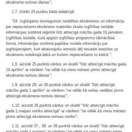
eksāmena norises dienas";
1.7. izteikt 24.punktu šādā redakcijā:
"24. Izglītojamo iesniegumos norādītos eksāmenus un informāciju
par nepieciešamo eksāmenu materiālu skaitu izglītības iestāde
informācijas sistēmā reģistrē līdz attiecīgā mācību gada 15.janvārim.
Izglītības iestāde, kurā apgūst izglītības programmu tālmācības
formā, informācijas sistēmā papildus norāda informāciju par
izglītojamajiem, kuri attaisnojošu iemeslu dēļ nevarēs ierasties uz
eksāmenu noteiktajā laikā un kuriem nepieciešams to kārtot.";
1.8. aizstāt 25.punktā vārdus un skaitli "līdz attiecīgā mācību gada
10.aprīlim" ar vārdiem "ne vēlāk kā vienu mēnesi pirms attiecīgā
eksāmena norises dienas";
1.9. aizstāt 29. un 30.punktā vārdus un skaitli "līdz attiecīgā
mācību gada 1.aprīlim" ar vārdiem "ne vēlāk kā sešas nedēļas pirms
attiecīgā eksāmena norises dienas";
1.10. aizstāt 35.punktā vārdus un skaitli "līdz attiecīgā mācību
gada 1.maijam norīko attiecīgā" ar vārdiem "ne vēlāk kā vienu mēnesi
pirms attiecīgā eksāmena norises norīko";
1.11. aizstāt 37., 38. un 39.punktā vārdus un skaitli "līdz attiecīgā
mācību gada 1.maijam" ar vārdiem "ne vēlāk kā vienu mēnesi pirms