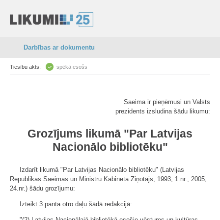
Darbības ar dokumentu
Tiesību akts:
spēkā esošs
Saeima ir pieņēmusi un Valsts
prezidents izsludina šādu likumu:
Grozījums likumā "Par Latvijas
Nacionālo bibliotēku"
Izdarīt likumā "Par Latvijas Nacionālo bibliotēku" (Latvijas
Republikas Saeimas un Ministru Kabineta Ziņotājs, 1993, 1.nr.; 2005,
24.nr.) šādu grozījumu:
Izteikt 3.panta otro daļu šādā redakcijā:
"(2) Latvijas Nacionālajā bibliotēkā esošie vēstures un kultūras