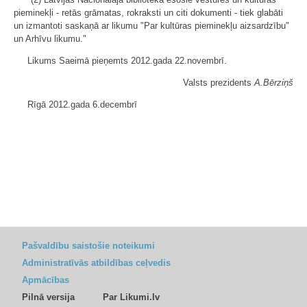
pieminekļi - retās grāmatas, rokraksti un citi dokumenti - tiek glabāti
un izmantoti saskaņā ar likumu "Par kultūras pieminekļu aizsardzību"
un Arhīvu likumu."
Likums Saeimā pieņemts 2012.gada 22.novembrī.
Valsts prezidents
A.Bērziņš
Rīgā 2012.gada 6.decembrī
Pašvaldību saistošie noteikumi
Administratīvās atbildības ceļvedis
Apmācības
Pilnā versija
Par Likumi.lv