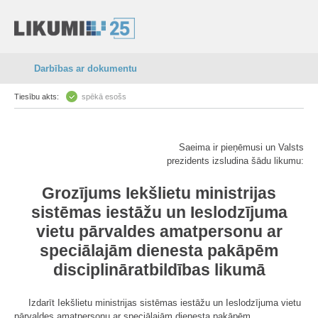
Darbības ar dokumentu
Tiesību akts:
spēkā esošs
Saeima ir pieņēmusi un Valsts
prezidents izsludina šādu likumu:
Grozījums Iekšlietu ministrijas
sistēmas iestāžu un Ieslodzījuma
vietu pārvaldes amatpersonu ar
speciālajām dienesta pakāpēm
disciplināratbildības likumā
Izdarīt Iekšlietu ministrijas sistēmas iestāžu un Ieslodzījuma vietu
pārvaldes amatpersonu ar speciālajām dienesta pakāpēm