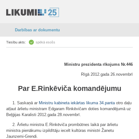
Darbības ar dokumentu
Tiesību akts:
spēkā esošs
Ministru prezidenta rīkojums Nr.446
Rīgā 2012.gada 26.novembrī
Par E.Rinkēviča komandējumu
1. Saskaņā ar
Ministru kabineta iekārtas likuma
34.panta
otro daļu
atļaut ārlietu ministram Edgaram Rinkēvičam doties komandējumā uz
Beļģijas Karalisti 2012.gada 28.novembrī.
2. Ārlietu ministra E.Rinkēviča prombūtnes laikā par ārlietu
ministra pienākumu izpildītāju iecelt kultūras ministri Žanetu
Jaunzemi-Grendi.