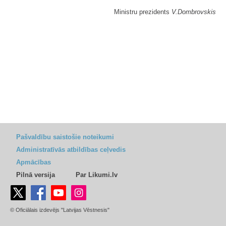
Ministru prezidents
V.Dombrovskis
Pašvaldību saistošie noteikumi
Administratīvās atbildības ceļvedis
Apmācības
Pilnā versija
Par Likumi.lv
© Oficiālais izdevējs "Latvijas Vēstnesis"