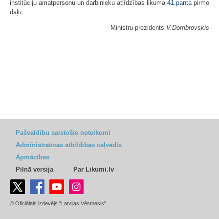
institūciju amatpersonu un darbinieku atlīdzības likuma
41.panta
pirmo
daļu.
Ministru prezidents
V.Dombrovskis
Pašvaldību saistošie noteikumi
Administratīvās atbildības ceļvedis
Apmācības
Pilnā versija
Par Likumi.lv
© Oficiālais izdevējs "Latvijas Vēstnesis"