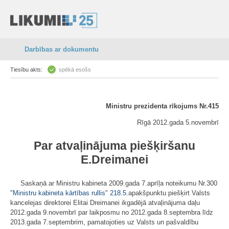
Darbības ar dokumentu
Tiesību akts:
spēkā esošs
Ministru prezidenta rīkojums Nr.415
Rīgā 2012.gada 5.novembrī
Par atvaļinājuma piešķiršanu
E.Dreimanei
Saskaņā ar Ministru kabineta 2009.gada 7.aprīļa noteikumu Nr.300
"
Ministru kabineta kārtības rullis
"
218.5
.apakšpunktu piešķirt Valsts
kancelejas direktorei Elitai Dreimanei ikgadējā atvaļinājuma daļu
2012.gada 9.novembrī par laikposmu no 2012.gada 8.septembra līdz
2013.gada 7.septembrim, pamatojoties uz Valsts un pašvaldību