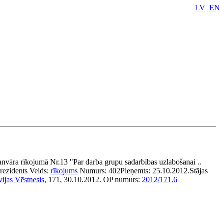
LV
EN
anvāra rīkojumā Nr.13 "Par darba grupu sadarbības uzlabošanai ..
rezidents
Veids:
rīkojums
Numurs:
402
Pieņemts:
25.10.2012.
Stājas
vijas Vēstnesis
, 171, 30.10.2012.
OP numurs:
2012/171.6