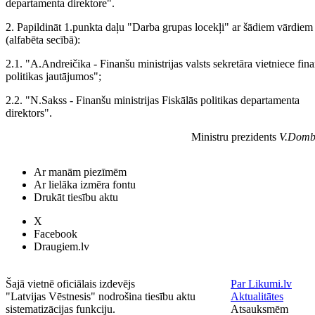
departamenta direktore".
2. Papildināt 1.punkta daļu "Darba grupas locekļi" ar šādiem vārdiem
(alfabēta secībā):
2.1. "A.Andreičika - Finanšu ministrijas valsts sekretāra vietniece fin
politikas jautājumos";
2.2. "N.Sakss - Finanšu ministrijas Fiskālās politikas departamenta
direktors".
Ministru prezidents
V.Domb
Ar manām piezīmēm
Ar lielāka izmēra fontu
Drukāt tiesību aktu
X
Facebook
Draugiem.lv
Šajā vietnē oficiālais izdevējs
Par Likumi.lv
"Latvijas Vēstnesis" nodrošina tiesību aktu
Aktualitātes
sistematizācijas funkciju.
Atsauksmēm