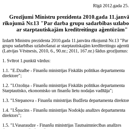
Rīgā 2012.gada 25.
Grozījumi Ministru prezidenta 2010.gada 11.janv
rīkojumā Nr.13 "Par darba grupu sadarbības uzlabo
ar starptautiskajām kredītreitingu aģentūrām"
Izdarīt Ministru prezidenta 2010.gada 11.janvāra rīkojumā Nr.13 "Par
grupu sadarbības uzlabošanai ar starptautiskajām kredītreitingu aģent
(Latvijas Vēstnesis, 2010, 6., 90.nr.; 2011, 167.nr.) šādus grozījumus:
1. Svītrot 1.punktā vārdus:
1.1. "E.Dzalbe - Finanšu ministrijas Fiskālās politikas departamenta
direktore";
1.2. "I.Ozoliņa - Finanšu ministrijas Fiskālās politikas departamenta
Starptautisko, ekonomisko un finanšu lietu nodaļas vadītāja";
1.3. "I.Stepanova - Finanšu ministrijas Budžeta departamenta direktor
1.4. "I.Šņucins - Finanšu ministrijas Nodokļu analīzes departamenta
direktors";
1.5. "I.Vasaraudze - Finanšu ministrijas Tautsaimniecības analīzes