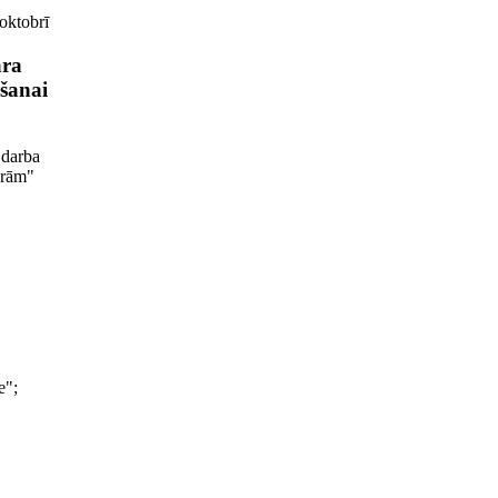
oktobrī
āra
šanai
 darba
ūrām"
e";