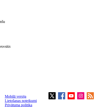
anšu
rovskis
Mobilā versija
Lietošanas noteikumi
Privātuma politika