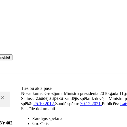
meklēt
Tiesību akta pase
Nosaukums:
Grozījumi Ministru prezidenta 2010.gada 11.j
Zaudējis spēku
Statuss:
zaudējis spēku
Izdevējs:
Ministru p
spēkā:
25.10.2012.
Zaudē spēku:
30.12.2021.
Publicēts:
Lat
Saistītie dokumenti
Zaudējis spēku ar
 Nr.402
Grozītais