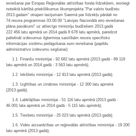
ieviešanai par Eiropas Reģionālās attīstības fonda līdzekļiem, iesniegt
noteiktā kārtībā priekšlikumus likumprojekta "Par valsts budžetu
2013.gadam" otrajam lasījumam Saeimā par līdzekļu pārdali no
74.resora programmas 03.00.00 "Latvijas Nacionālā eiro ieviešanas
plāna pasākumi" uz attiecīgo ministriju budžetiem 2013.gadā
222 456 latu apmērā un 2014.gadā 8 678 latu apmērā, paredzot
palielināt izdevumus ilgtermiņa saistībām resora specifisko
informācijas sistēmu pielāgošanai
euro
ieviešanai (papildu
administratīvo izdevumu segšanai):
1.1. Finanšu ministrijai - 92 682 latu apmērā (2013.gadā - 89 119
latu apmērā un 2014.gadā - 3 563 latu apmērā);
1.2. Iekšlietu ministrijai - 12 913 latu apmērā (2013.gadā);
1.3. Izglītības un zinātnes ministrijai - 12 300 latu apmērā
(2013.gadā);
1.4. Labklājības ministrijai - 51 116 latu apmērā (2013.gadā -
46 001 lata apmērā un 2014.gadā - 5 115 latu apmērā);
1.5. Tieslietu ministrijai - 25 023 latu apmērā (2013.gadā);
1.6. Vides aizsardzības un reģionālās attīstības ministrijai - 19 200
latu apmērā (2013.gadā);