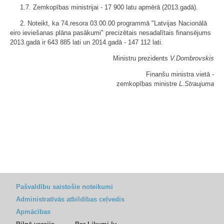
1.7. Zemkopības ministrijai - 17 900 latu apmērā (2013.gadā).
2. Noteikt, ka 74.resora 03.00.00 programmā "Latvijas Nacionālā
eiro ieviešanas plāna pasākumi" precizētais nesadalītais finansējums
2013.gadā ir 643 885 lati un 2014.gadā - 147 112 lati.
Ministru prezidents
V.Dombrovskis
Finanšu ministra vietā -
zemkopības ministre
L.Straujuma
Pašvaldību saistošie noteikumi
Administratīvās atbildības ceļvedis
Apmācības