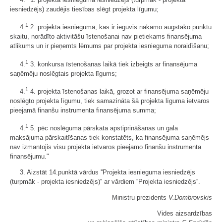
iesniedzējs) zaudējis tiesības slēgt projekta līgumu;
1
4.
2. projekta iesniegumā, kas ir ieguvis nākamo augstāko punktu
skaitu, norādīto aktivitāšu īstenošanai nav pietiekams finansējuma
atlikums un ir pieņemts lēmums par projekta iesnieguma noraidīšanu;
1
4.
3. konkursa īstenošanas laikā tiek izbeigts ar finansējuma
saņēmēju noslēgtais projekta līgums;
1
4.
4. projekta īstenošanas laikā, grozot ar finansējuma saņēmēju
noslēgto projekta līgumu, tiek samazināta šā projekta līguma ietvaros
pieejamā finanšu instrumenta finansējuma summa;
1
4.
5. pēc noslēguma pārskata apstiprināšanas un gala
maksājuma pārskaitīšanas tiek konstatēts, ka finansējuma saņēmējs
nav izmantojis visu projekta ietvaros pieejamo finanšu instrumenta
finansējumu."
3. Aizstāt 14.punktā vārdus ''Projekta iesnieguma iesniedzējs
(turpmāk - projekta iesniedzējs)'' ar vārdiem ''Projekta iesniedzējs''.
Ministru prezidents
V.Dombrovskis
Vides aizsardzības