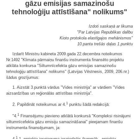
gāzu emisijas samazinošu
tehnoloģiju attīstīšana" nolikums"
Izdoti saskaņā ar likuma
"Par Latvijas Republikas dalību
Kioto protokola elastīgajos mehānismos"
10.panta trešās daļas 1.punktu
Izdarīt Ministru kabineta 2009.gada 22.decembra noteikumos
Nr.1492 "Klimata pārmaiņu finanšu instrumenta finansēto projektu
atklāta konkursa "Siltumnīcefekta gāzu emisijas samazinošu
tehnoloģiju attīstīšana" nolikums" (Latvijas Vēstnesis, 2009, 206.nr.)
šādus grozījumus:
1. Aizstāt 3.punktā vārdus "Vides ministrija" ar vārdiem "Vides
aizsardzības un reģionālās attīstības ministrija".
1
2. Papildināt noteikumus ar 4.
punktu šādā redakcijā:
1
"4.
Finansējumu pievieno atklātā konkursā "Kompleksi risinājumi
siltumnīcefekta gāzu emisiju samazināšanai" pieejamam finanšu
instrumenta finansējumam, ja:
1
4.
1. projekta iesnieguma iesniedzējs (turpmāk - projekta