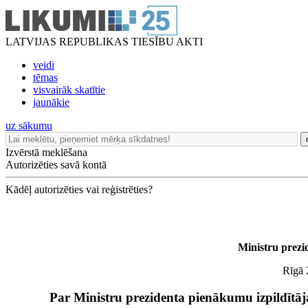
LATVIJAS REPUBLIKAS TIESĪBU AKTI
veidi
tēmas
visvairāk skatītie
jaunākie
uz sākumu
Izvērstā meklēšana
Autorizēties savā kontā
Kādēļ autorizēties vai reģistrēties?
Ministru prezi
Rīgā 
Par Ministru prezidenta pienākumu izpildītāj