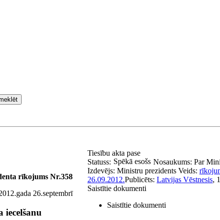
meklēt
Tiesību akta pase
Spēkā esošs
Statuss:
Nosaukums:
Par Mini
Izdevējs:
Ministru prezidents
Veids:
rīkoju
denta rīkojums Nr.358
26.09.2012.
Publicēts:
Latvijas Vēstnesis
, 
Saistītie dokumenti
2012.gada 26.septembrī
Saistītie dokumenti
a iecelšanu