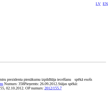
LV
EN
stru prezidenta pienākumu izpildītāja iecelšanu
spēkā esošs
ms
Numurs:
358
Pieņemts:
26.09.2012.
Stājas spēkā:
155, 02.10.2012.
OP numurs:
2012/155.7