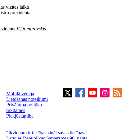
s vizītes laikā
istru prezidenta
rezidents
V.Dombrovskis
Mobilā versija
Lietošanas noteikumi
Privātuma politika
Sīkdatnes
Piekļūstamība
"Ikvienam ir tiesības zināt savas tiesības."
Latvijas Republikas Satversmes 90. pants