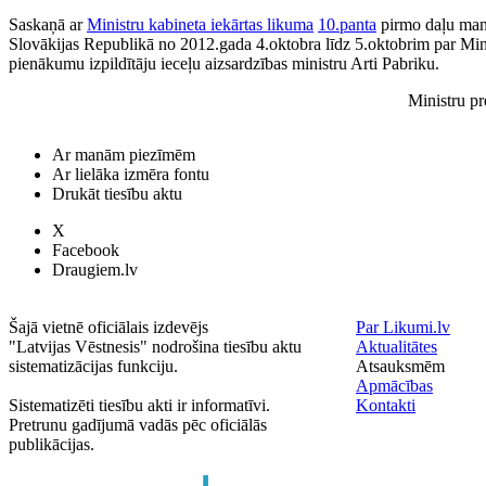
Saskaņā ar
Ministru kabineta iekārtas likuma
10.panta
pirmo daļu mana
Slovākijas Republikā no 2012.gada 4.oktobra līdz 5.oktobrim par Min
pienākumu izpildītāju ieceļu aizsardzības ministru Arti Pabriku.
Ministru p
Ar manām piezīmēm
Ar lielāka izmēra fontu
Drukāt tiesību aktu
X
Facebook
Draugiem.lv
Šajā vietnē oficiālais izdevējs
Par Likumi.lv
"Latvijas Vēstnesis" nodrošina tiesību aktu
Aktualitātes
sistematizācijas funkciju.
Atsauksmēm
Apmācības
Sistematizēti tiesību akti ir informatīvi.
Kontakti
Pretrunu gadījumā vadās pēc oficiālās
publikācijas.